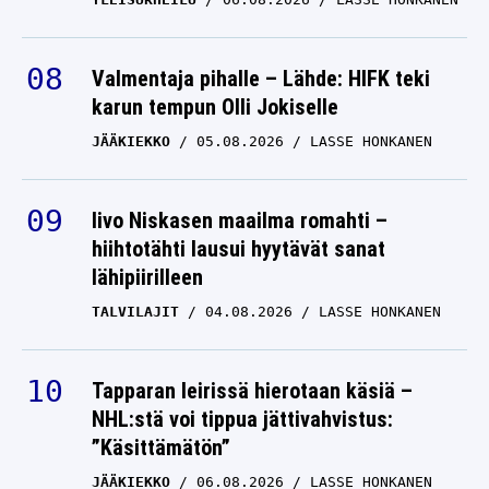
Valmentaja pihalle – Lähde: HIFK teki
karun tempun Olli Jokiselle
JÄÄKIEKKO
05.08.2026
LASSE HONKANEN
Iivo Niskasen maailma romahti –
hiihtotähti lausui hyytävät sanat
lähipiirilleen
TALVILAJIT
04.08.2026
LASSE HONKANEN
Tapparan leirissä hierotaan käsiä –
NHL:stä voi tippua jättivahvistus:
”Käsittämätön”
JÄÄKIEKKO
06.08.2026
LASSE HONKANEN