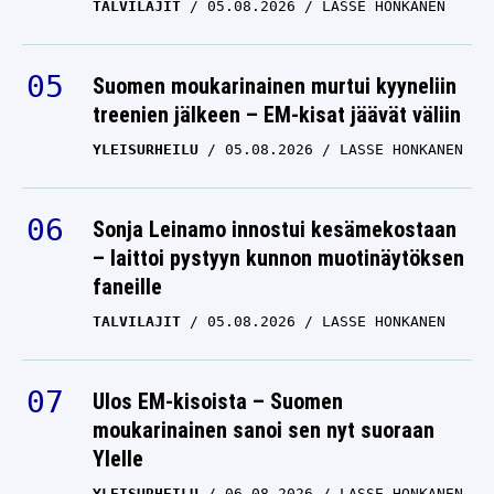
TALVILAJIT
05.08.2026
LASSE HONKANEN
Suomen moukarinainen murtui kyyneliin
treenien jälkeen – EM-kisat jäävät väliin
YLEISURHEILU
05.08.2026
LASSE HONKANEN
Sonja Leinamo innostui kesämekostaan
– laittoi pystyyn kunnon muotinäytöksen
faneille
TALVILAJIT
05.08.2026
LASSE HONKANEN
Ulos EM-kisoista – Suomen
moukarinainen sanoi sen nyt suoraan
Ylelle
YLEISURHEILU
06.08.2026
LASSE HONKANEN