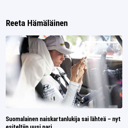
SPORTIVO TV
FUTIS
KAMPPAILU
Reeta Hämäläinen
OLYMPIALAISET
Suomalainen naiskartanlukija sai lähteä – nyt
esiteltiin uusi pari