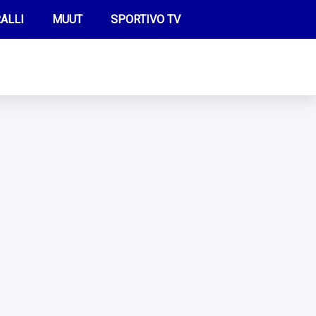
ALLI
MUUT
SPORTIVO TV
FUTIS
KAMPPAILU
OLYMPIALAISET