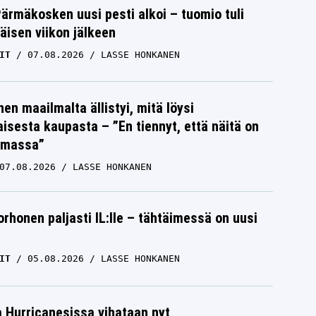
Pärmäkosken uusi pesti alkoi – tuomio tuli
isen viikon jälkeen
IT
07.08.2026
LASSE HONKANEN
nen maailmalta ällistyi, mitä löysi
isesta kaupasta – ”En tiennyt, että näitä on
emassa”
07.08.2026
LASSE HONKANEN
orhonen paljasti IL:lle – tähtäimessä on uusi
IT
05.08.2026
LASSE HONKANEN
a Hurricanesissa vihataan nyt