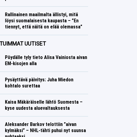
Formula 1
Lasse Honkanen
Rallinainen maailmalta ällistyi, mitä
löysi suomalaisesta kaupasta – ”En
tiennyt, että näitä on elää olemassa”
Ralli
Lasse Honkanen
TUIMMAT UUTISET
Pöydälle tyly tieto Alisa Vainiosta aivan
EM-kisojen alla
Pysäyttävä päivitys: Juha Miedon
kohtalo surettaa
Kaisa Mäkäräiselle lähtö Suomesta –
kyse uudesta aluevaltauksesta
Aleksander Barkov telottiin ”aivan
kylmäksi” – NHL-tähti puhui nyt suunsa
puhtaaksi