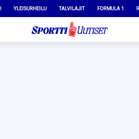
O
YLEISURHEILU
TALVILAJIT
FORMULA 1
R
WILMA HELTELÄ
IIVO NISKANEN
MUSTAFE MUUSE
KERTTU NISKANEN