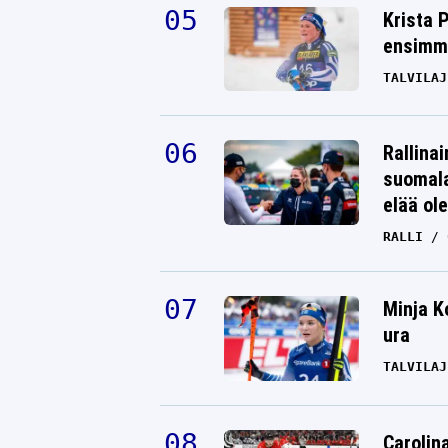
Krista 
ensimmä
TALVILAJ
Rallinai
suomala
elää ol
RALLI
Minja K
ura
TALVILAJ
Carolin