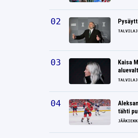
Pysäytt
TALVILAJ
Kaisa M
alueval
TALVILAJ
Aleksan
tähti p
JÄÄKIEKK