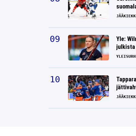
suomala
JÄÄKIEKK
Yle: Wi
julkista
YLEISURH
Tappara
jättiva
JÄÄKIEKK