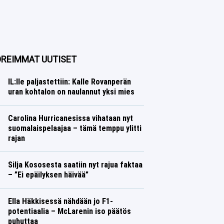
REIMMAT UUTISET
IL:lle paljastettiin: Kalle Rovanperän
uran kohtalon on naulannut yksi mies
Ralli
Lasse Honkanen
Carolina Hurricanesissa vihataan nyt
suomalaispelaajaa – tämä temppu ylitti
rajan
Jääkiekko
Lasse Honkanen
Silja Kososesta saatiin nyt rajua faktaa
– ”Ei epäilyksen häivää”
Yleisurheilu
Lasse Honkanen
Ella Häkkisessä nähdään jo F1-
potentiaalia – McLarenin iso päätös
puhuttaa