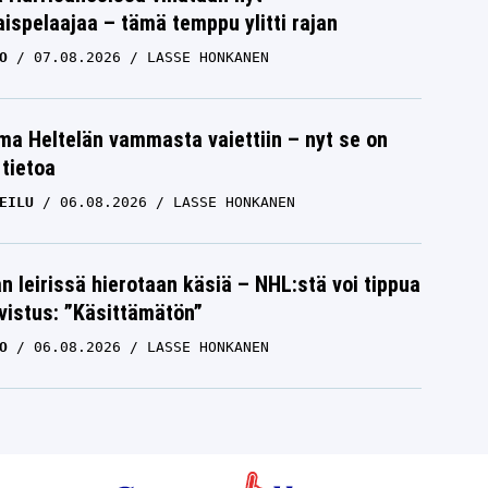
ispelaajaa – tämä temppu ylitti rajan
O
07.08.2026
LASSE HONKANEN
lma Heltelän vammasta vaiettiin – nyt se on
 tietoa
EILU
06.08.2026
LASSE HONKANEN
n leirissä hierotaan käsiä – NHL:stä voi tippua
hvistus: ”Käsittämätön”
O
06.08.2026
LASSE HONKANEN