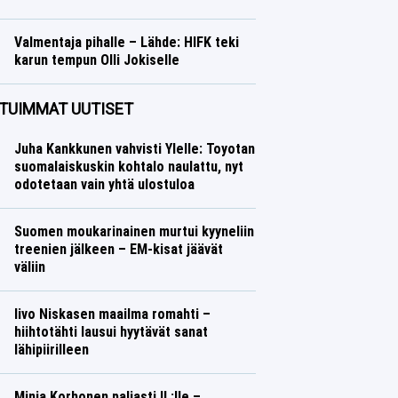
Talvilajit
Lasse Honkanen
Valmentaja pihalle – Lähde: HIFK teki
karun tempun Olli Jokiselle
Jääkiekko
Lasse Honkanen
TUIMMAT UUTISET
Juha Kankkunen vahvisti Ylelle: Toyotan
suomalaiskuskin kohtalo naulattu, nyt
odotetaan vain yhtä ulostuloa
Suomen moukarinainen murtui kyyneliin
treenien jälkeen – EM-kisat jäävät
väliin
Iivo Niskasen maailma romahti –
hiihtotähti lausui hyytävät sanat
lähipiirilleen
Minja Korhonen paljasti IL:lle –