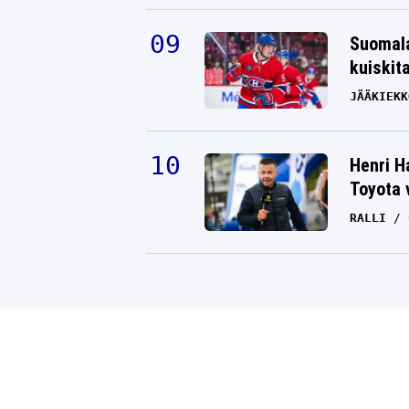
Suomala
kuiskit
JÄÄKIEKK
Henri H
Toyota 
RALLI