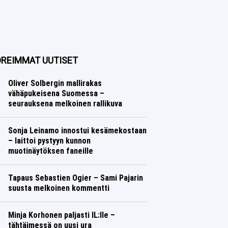
REIMMAT UUTISET
Oliver Solbergin mallirakas
vähäpukeisena Suomessa –
seurauksena melkoinen rallikuva
Ralli
Lasse Honkanen
Sonja Leinamo innostui kesämekostaan
– laittoi pystyyn kunnon
muotinäytöksen faneille
Talvilajit
Lasse Honkanen
Tapaus Sebastien Ogier – Sami Pajarin
suusta melkoinen kommentti
Ralli
Lasse Honkanen
Minja Korhonen paljasti IL:lle –
tähtäimessä on uusi ura