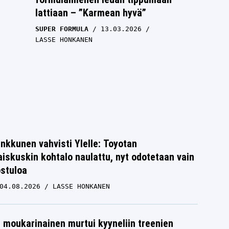
lattiaan – ”Karmean hyvä”
SUPER FORMULA
13.03.2026
LASSE HONKANEN
nkkunen vahvisti Ylelle: Toyotan
iskuskin kohtalo naulattu, nyt odotetaan vain
ostuloa
04.08.2026
LASSE HONKANEN
ton
Kalle Rovanperän lähipiiristä tehtiin
ikävä paljastus IS:lle – ei hyvältä
moukarinainen murtui kyyneliin treenien
kuulosta