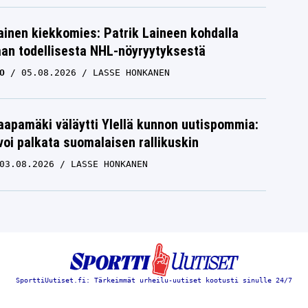
inen kiekkomies: Patrik Laineen kohdalla
aan todellisesta NHL-nöyryytyksestä
O
05.08.2026
LASSE HONKANEN
aapamäki väläytti Ylellä kunnon uutispommia:
voi palkata suomalaisen rallikuskin
03.08.2026
LASSE HONKANEN
SporttiUutiset.fi: Tärkeimmät urheilu-uutiset kootusti sinulle 24/7