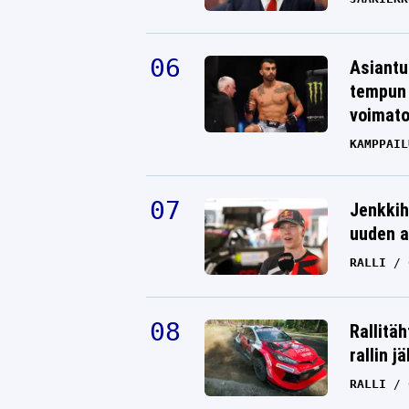
Asiantu
tempun 
voimat
KAMPPAIL
Jenkkih
uuden a
RALLI
Rallitä
rallin j
RALLI