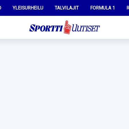
O
YLEISURHEILU
TALVILAJIT
FORMULA 1
R
WILMA HELTELÄ
IIVO NISKANEN
MUSTAFE MUUSE
KERTTU NISKANEN