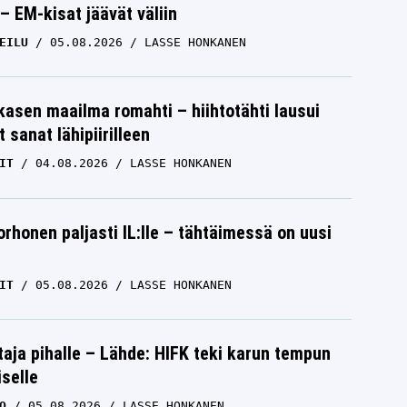
– EM-kisat jäävät väliin
SUPER FORMULA
02.02.2026
LASSE HONKANEN
EILU
05.08.2026
LASSE HONKANEN
skasen maailma romahti – hiihtotähti lausui
 sanat lähipiirilleen
IT
04.08.2026
LASSE HONKANEN
orhonen paljasti IL:lle – tähtäimessä on uusi
än
IS: Rallin sisäpiiristä shokkipaljastus
IT
05.08.2026
LASSE HONKANEN
Kalle Rovanperästä
SUPER FORMULA
09.12.2025
aja pihalle – Lähde: HIFK teki karun tempun
LASSE HONKANEN
iselle
O
05.08.2026
LASSE HONKANEN