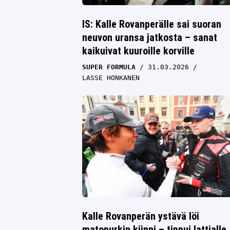
IS: Kalle Rovanperälle sai suoran
neuvon uransa jatkosta – sanat
kaikuivat kuuroille korville
SUPER FORMULA
31.03.2026
LASSE HONKANEN
Kalle Rovanperän ystävä löi
matopurkin kiinni – tippui lattialle