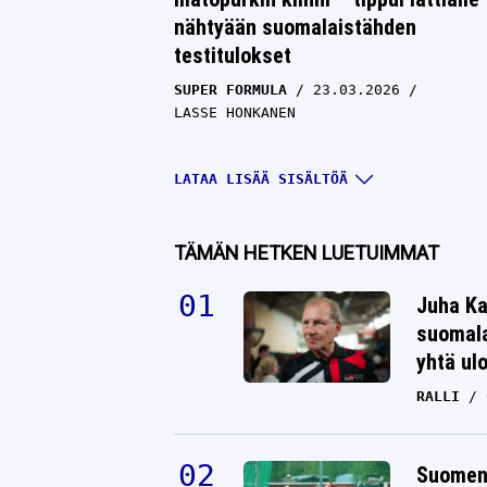
nähtyään suomalaistähden
testitulokset
SUPER FORMULA
23.03.2026
LASSE HONKANEN
LATAA LISÄÄ SISÄLTÖÄ
TÄMÄN HETKEN LUETUIMMAT
Juha Ka
suomala
yhtä ul
RALLI
Kalle Rovanperä palasi formula-au
rattiin – kierrosaika oli järkyttävä
Suomen 
SUPER FORMULA
25.02.2026