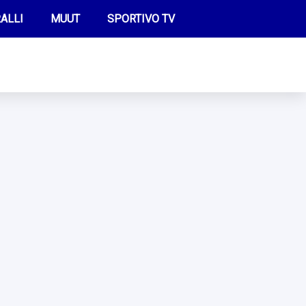
ALLI
MUUT
SPORTIVO TV
FUTIS
KAMPPAILU
OLYMPIALAISET