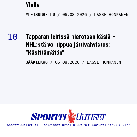
Ylelle
YLEISURHEILU
06.08.2026
LASSE HONKANEN
Tapparan leirissä hierotaan käsiä –
NHL:stä voi tippua jättivahvistus:
”Käsittämätön”
JÄÄKIEKKO
06.08.2026
LASSE HONKANEN
SporttiUutiset.fi: Tärkeimmät urheilu-uutiset kootusti sinulle 24/7