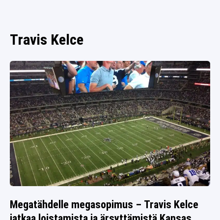
SPORTIVO TV
FUTIS
KAMPPAILU
Travis Kelce
OLYMPIALAISET
Megatähdelle megasopimus – Travis Kelce
jatkaa loistamista ja ärsyttämistä Kansas