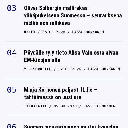
Oliver Solbergin mallirakas
vähäpukeisena Suomessa – seurauksena
melkoinen rallikuva
RALLI
06.08.2026
LASSE HONKANEN
Pöydälle tyly tieto Alisa Vainiosta aivan
EM-kisojen alla
YLEISURHEILU
07.08.2026
LASSE HONKANEN
Minja Korhonen paljasti IL:lle –
tähtäimessä on uusi ura
TALVILAJIT
05.08.2026
LASSE HONKANEN
Suomen moukarinainen murtui kyyneliin