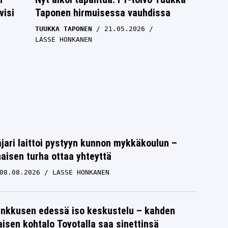
visi
Taponen hirmuisessa vauhdissa
TUUKKA TAPONEN
21.05.2026
LASSE HONKANEN
jari laittoi pystyyn kunnon mykkäkoulun –
aisen turha ottaa yhteyttä
08.08.2026
LASSE HONKANEN
F1:n kuskimarkkinat kuumenevat –
nkkusen edessä iso keskustelu – kahden
tapahtuuko Tuukka Taposen kannalta
isen kohtalo Toyotalla saa sinettinsä
merkittävä käänne?