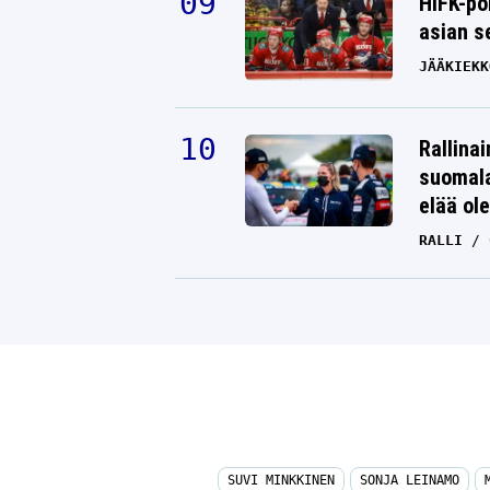
HIFK-po
asian s
JÄÄKIEKK
Rallinai
suomala
elää ol
RALLI
SUVI MINKKINEN
SONJA LEINAMO