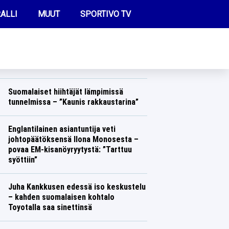
ALLI
MUUT
SPORTIVO TV
REIMMAT UUTISET
Jari-Matti Latvalaa viedään kunnolla
takaisin rallin MM-sarjaan – yksi mies
on estämässä aikeet
FUTIS
Ralli
Lasse Honkanen
KAMPPAILU
Suomalaiset hiihtäjät lämpimissä
tunnelmissa – ”Kaunis rakkaustarina”
OLYMPIALAISET
Talvilajit
Lasse Honkanen
Englantilainen asiantuntija veti
johtopäätöksensä Ilona Monosesta –
povaa EM-kisanöyryytystä: ”Tarttuu
syöttiin”
Yleisurheilu
Lasse Honkanen
Juha Kankkusen edessä iso keskustelu
– kahden suomalaisen kohtalo
Toyotalla saa sinettinsä
Ralli
Lasse Honkanen