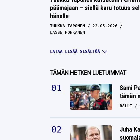
päämajaan – siellä karu totuus sel
hänelle
TUUKKA TAPONEN
23.05.2026
LASSE HONKANEN
LATAA LISÄÄ SISÄLTÖÄ
TÄMÄN HETKEN LUETUIMMAT
Sami Pa
tämän n
RALLI
VM: Tuukka Taponen löi taululle
Juha Ka
melkoisen ajan – Suomen F1-ässä
suomala
täysi vastaantulija