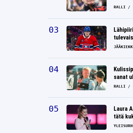
RALLI
TUUKKA TAPONEN
02.05.2026
LASSE HONKANEN
Lähipiir
tulevai
JÄÄKIEKK
Kulissi
sanat u
RALLI
Yle: Tuukka Taponen sai Ferrarilta
viestin, joka veti hänet hiljaiseksi
Laura A
TUUKKA TAPONEN
26.03.2026
tätä ku
LASSE HONKANEN
YLEISURH