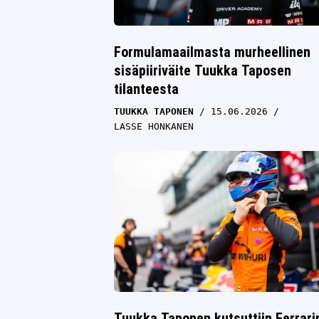
Formulamaailmasta murheellinen
sisäpiiriväite Tuukka Taposen
tilanteesta
TUUKKA TAPONEN
15.06.2026
LASSE HONKANEN
Tuukka Taponen kutsuttiin Ferrari