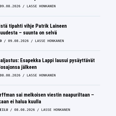
09.08.2026
LASSE HONKANEN
TUUKKA TAPONEN
28.04.2026
LASSE HONKANEN
istä tipahti vihje Patrik Laineen
suudesta – suunta on selvä
O
09.08.2026
LASSE HONKANEN
paljastus: Esapekka Lappi lausui pysäyttävät
losajonsa jälkeen
08.08.2026
LASSE HONKANEN
Asiantuntija katsoi Tuukka Taposen
ajamista – musertava johtopäätös
rffman sai melkoisen viestin naapuriltaan –
Suomen formulatoivosta
kaan ei halua kuulla
TUUKKA TAPONEN
15.03.2026
LASSE HONKANEN
EILU
08.08.2026
LASSE HONKANEN