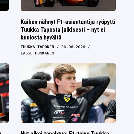
Kaiken nähnyt F1-asiantuntija ryöpytti
Tuukka Taposta julkisesti – nyt ei
kuulosta hyvältä
TUUKKA TAPONEN
06.06.2026
LASSE HONKANEN
n
Nyt alkoi tapahtua: F1-toivo Tuukka