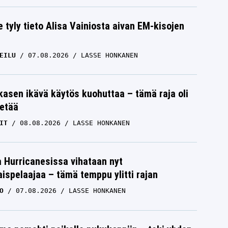
e tyly tieto Alisa Vainiosta aivan EM-kisojen
EILU
07.08.2026
LASSE HONKANEN
skasen ikävä käytös kuohuttaa – tämä raja oli
etää
IT
08.08.2026
LASSE HONKANEN
a Hurricanesissa vihataan nyt
ispelaajaa – tämä temppu ylitti rajan
O
07.08.2026
LASSE HONKANEN