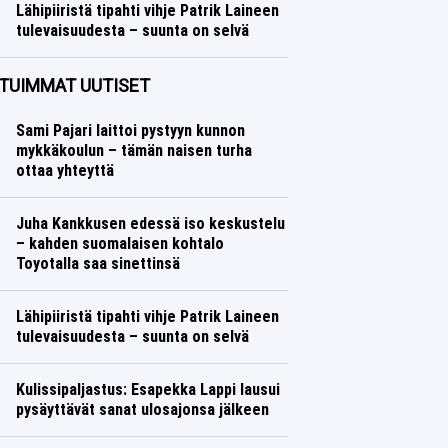
Lähipiiristä tipahti vihje Patrik Laineen
tulevaisuudesta – suunta on selvä
Jääkiekko
Lasse Honkanen
TUIMMAT UUTISET
Sami Pajari laittoi pystyyn kunnon
mykkäkoulun – tämän naisen turha
ottaa yhteyttä
Juha Kankkusen edessä iso keskustelu
– kahden suomalaisen kohtalo
Toyotalla saa sinettinsä
Lähipiiristä tipahti vihje Patrik Laineen
tulevaisuudesta – suunta on selvä
Kulissipaljastus: Esapekka Lappi lausui
pysäyttävät sanat ulosajonsa jälkeen