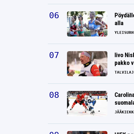
Pöydäll
alla
YLEISURH
Iivo Ni
pakko v
TALVILAJ
Carolin
suomala
JÄÄKIEKK