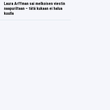
Laura Arffman sai melkoisen viestin
naapuriltaan – tätä kukaan ei halua
kuulla