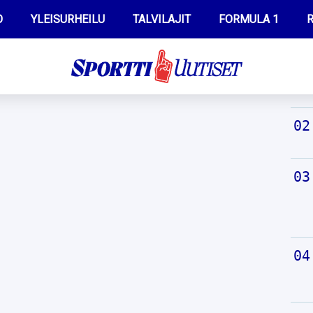
O
YLEISURHEILU
TALVILAJIT
FORMULA 1
R
TUO
WILMA HELTELÄ
IIVO NISKANEN
MUSTAFE MUUSE
KERTTU NISKANEN