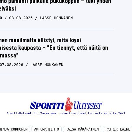
mo pamahti paikalle pukukoppiin – teki yhden
elväksi
O
08.08.2026
LASSE HONKANEN
nen maailmalta ällistyi, mitä löysi
isesta kaupasta – ”En tiennyt, että näitä on
emassa”
07.08.2026
LASSE HONKANEN
SporttiUutiset.fi: Tärkeimmät urheilu-uutiset kootusti sinulle 24/7
MINJA KORHONEN
AMPUMAHIIHTO
KAISA MÄKÄRÄINEN
PATRIK LAINE