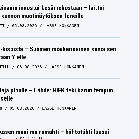
einamo innostui kesämekostaan – laittoi
 kunnon muotinäytöksen faneille
IT
05.08.2026
LASSE HONKANEN
-kisoista – Suomen moukarinainen sanoi sen
raan Ylelle
EILU
06.08.2026
LASSE HONKANEN
aja pihalle – Lähde: HIFK teki karun tempun
iselle
O
05.08.2026
LASSE HONKANEN
skasen maailma romahti – hiihtotähti lausui