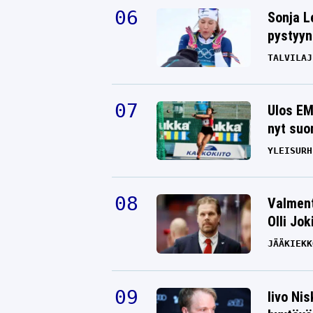
Sonja L
pystyyn
TALVILAJ
Ulos EM
nyt suo
YLEISURH
Valment
Olli Jok
JÄÄKIEKK
Iivo Ni