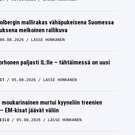
Solbergin mallirakas vähäpukeisena Suomessa
uksena melkoinen rallikuva
06.08.2026
LASSE HONKANEN
orhonen paljasti IL:lle – tähtäimessä on uusi
IT
05.08.2026
LASSE HONKANEN
jan
Raskaat nyrkit heiluvat Saudi-
Arabiassa – Tyson Fury ja Oleksandr
Usyk kohtaavat
moukarinainen murtui kyyneliin treenien
TYSON FURY
18.05.2024
ANTTI METSÄLÄ
– EM-kisat jäävät väliin
EILU
05.08.2026
LASSE HONKANEN