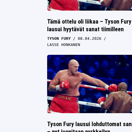
Tämä ottelu oli liikaa – Tyson Fury
lausui hyytävät sanat tiimilleen
TYSON FURY
08.04.2026
LASSE HONKANEN
Tyson Fury lausui lohduttomat san
– nyt juonitaan nyrkkeilyn