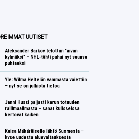
REIMMAT UUTISET
Aleksander Barkov telottiin ”aivan
kylmäksi” – NHL-tähti puhui nyt suunsa
puhtaaksi
Jääkiekko
Lasse Honkanen
Yle: Wilma Heltelän vammasta vaiettiin
– nyt se on julkista tietoa
Yleisurheilu
Lasse Honkanen
Janni Hussi paljasti karun totuuden
rallimaailmasta – sanat kulisseissa
kertovat kaiken
Ralli
Lasse Honkanen
Kaisa Mäkäräiselle lähtö Suomesta –
kyse uudesta aluevaltauksesta