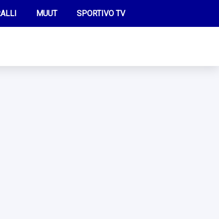
ALLI
MUUT
SPORTIVO TV
FUTIS
KAMPPAILU
OLYMPIALAISET