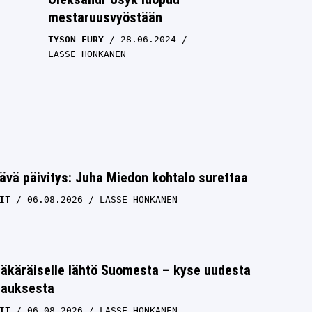
mestaruusvyöstään
TYSON FURY
28.06.2024
LASSE HONKANEN
ävä päivitys: Juha Miedon kohtalo surettaa
IT
06.08.2026
LASSE HONKANEN
Uusintaottelu! Tyson Fury ja
äkäräiselle lähtö Suomesta – kyse uudesta
ian
Oleksandr Usyk kohtaavat
tauksesta
joulukuussa
IT
06.08.2026
LASSE HONKANEN
ÄLÄ
TYSON FURY
29.05.2024
ANTTI METSÄLÄ