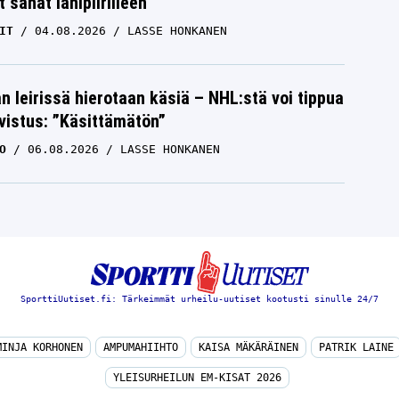
 sanat lähipiirilleen
IT
04.08.2026
LASSE HONKANEN
n leirissä hierotaan käsiä – NHL:stä voi tippua
hvistus: ”Käsittämätön”
O
06.08.2026
LASSE HONKANEN
SporttiUutiset.fi: Tärkeimmät urheilu-uutiset kootusti sinulle 24/7
MINJA KORHONEN
AMPUMAHIIHTO
KAISA MÄKÄRÄINEN
PATRIK LAINE
YLEISURHEILUN EM-KISAT 2026