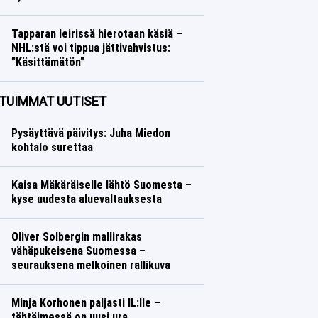
Talvilajit
Lasse Honkanen
Tapparan leirissä hierotaan käsiä –
NHL:stä voi tippua jättivahvistus:
”Käsittämätön”
Jääkiekko
Lasse Honkanen
TUIMMAT UUTISET
Pysäyttävä päivitys: Juha Miedon
kohtalo surettaa
Kaisa Mäkäräiselle lähtö Suomesta –
kyse uudesta aluevaltauksesta
Oliver Solbergin mallirakas
vähäpukeisena Suomessa –
seurauksena melkoinen rallikuva
Minja Korhonen paljasti IL:lle –
tähtäimessä on uusi ura