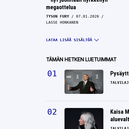
megaottelua
TYSON FURY
07.01.2026
LASSE HONKANEN
LATAA LISÄÄ SISÄLTÖÄ
TÄMÄN HETKEN LUETUIMMAT
Pysäytt
TALVILAJ
Nyrkkeily: Tyson Fury murjottaa
Kaisa M
edelleen tappiotaan: ”Minulla oli li
alueval
hauskaa, se oli liian helppoa”
TALVILAJ
TYSON FURY
23.06.2024
ANTTI METS