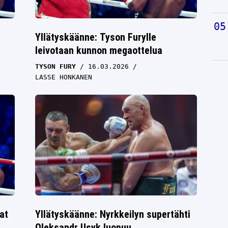
Yllätyskäänne: Tyson Furylle
leivotaan kunnon megaottelua
TYSON FURY
16.03.2026
LASSE HONKANEN
at
Yllätyskäänne: Nyrkkeilyn supertähti
Oleksandr Usyk luopuu