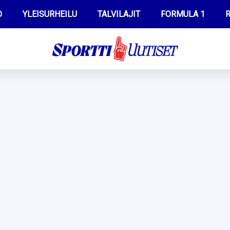
O
YLEISURHEILU
TALVILAJIT
FORMULA 1
R
WILMA HELTELÄ
IIVO NISKANEN
MUSTAFE MUUSE
KERTTU NISKANEN