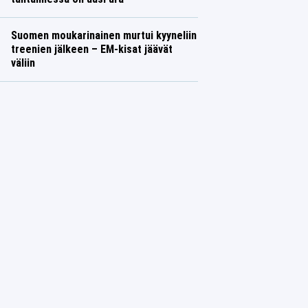
Suomen moukarinainen murtui kyyneliin
treenien jälkeen – EM-kisat jäävät
väliin