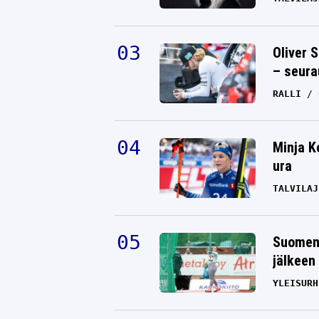
Oliver 
– seura
RALLI
Minja K
ura
TALVILAJ
Oleksandr Usyk on nyt raskaansar
kiistaton kuningas – Tyson Furylle
uran ensimmäinen tappio
Suomen 
TYSON FURY
19.05.2024
jälkeen 
HANNU SILTANEN
YLEISURH