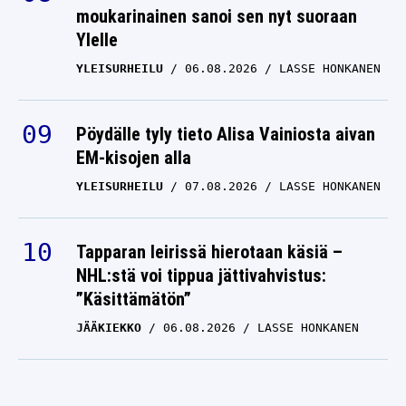
moukarinainen sanoi sen nyt suoraan
Ylelle
YLEISURHEILU
06.08.2026
LASSE HONKANEN
Pöydälle tyly tieto Alisa Vainiosta aivan
EM-kisojen alla
YLEISURHEILU
07.08.2026
LASSE HONKANEN
Tapparan leirissä hierotaan käsiä –
NHL:stä voi tippua jättivahvistus:
”Käsittämätön”
JÄÄKIEKKO
06.08.2026
LASSE HONKANEN