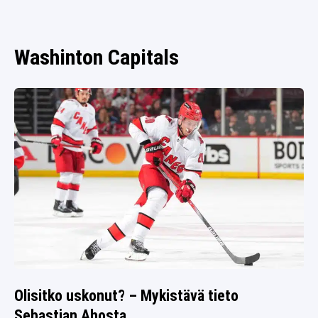
SPORTIVO TV
FUTIS
KAMPPAILU
Washinton Capitals
OLYMPIALAISET
Olisitko uskonut? – Mykistävä tieto
Sebastian Ahosta