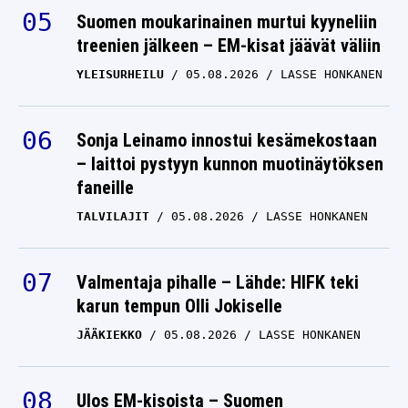
Suomen moukarinainen murtui kyyneliin
treenien jälkeen – EM-kisat jäävät väliin
YLEISURHEILU
05.08.2026
LASSE HONKANEN
Sonja Leinamo innostui kesämekostaan
– laittoi pystyyn kunnon muotinäytöksen
faneille
TALVILAJIT
05.08.2026
LASSE HONKANEN
Valmentaja pihalle – Lähde: HIFK teki
karun tempun Olli Jokiselle
JÄÄKIEKKO
05.08.2026
LASSE HONKANEN
Ulos EM-kisoista – Suomen