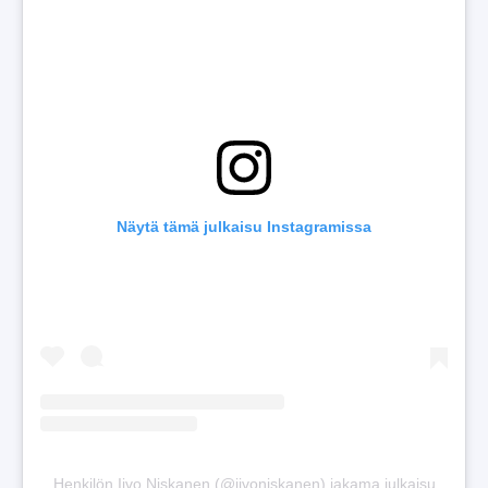
Näytä tämä julkaisu Instagramissa
Henkilön Iivo Niskanen (@iivoniskanen) jakama julkaisu