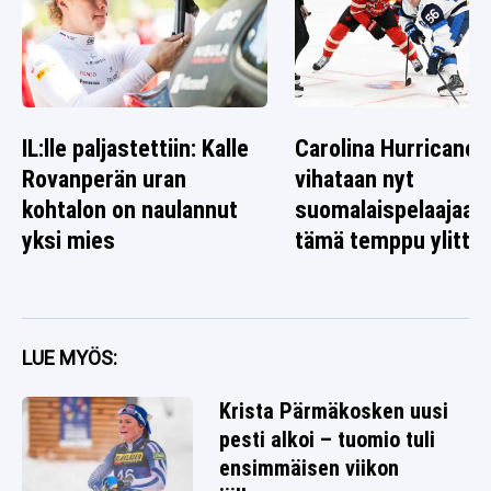
IL:lle paljastettiin: Kalle
Carolina Hurricanes
Rovanperän uran
vihataan nyt
kohtalon on naulannut
suomalaispelaajaa 
yksi mies
tämä temppu ylitti r
LUE MYÖS:
Krista Pärmäkosken uusi
pesti alkoi – tuomio tuli
ensimmäisen viikon