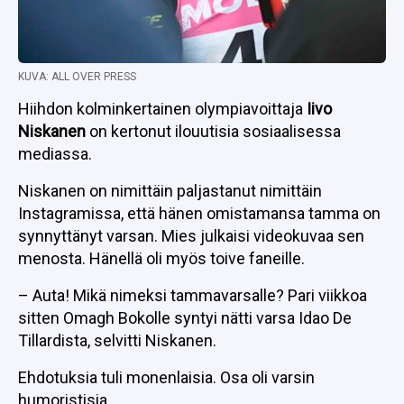
KUVA: ALL OVER PRESS
Hiihdon kolminkertainen olympiavoittaja
Iivo
Niskanen
on kertonut ilouutisia sosiaalisessa
mediassa.
Niskanen on nimittäin paljastanut nimittäin
Instagramissa, että hänen omistamansa tamma on
synnyttänyt varsan. Mies julkaisi videokuvaa sen
menosta. Hänellä oli myös toive faneille.
– Auta! Mikä nimeksi tammavarsalle? Pari viikkoa
sitten Omagh Bokolle syntyi nätti varsa Idao De
Tillardista, selvitti Niskanen.
Ehdotuksia tuli monenlaisia. Osa oli varsin
humoristisia.