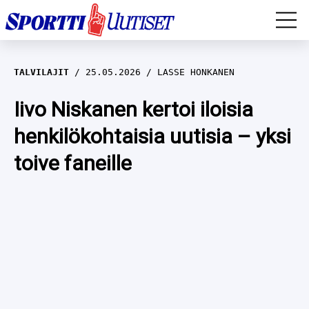
EM-YLEISURHEILU
TALVILAJIT
25.05.2026
LASSE HONKANEN
JÄÄKIEKKO
Iivo Niskanen kertoi iloisia
henkilökohtaisia uutisia – yksi
YLEISURHEILU
toive faneille
TALVILAJIT
WILMA HELTELÄ
FORMULA 1
MUSTAFE MUUSE
IIVO NISKANEN
RALLI
KERTTU NISKANEN
MUUT