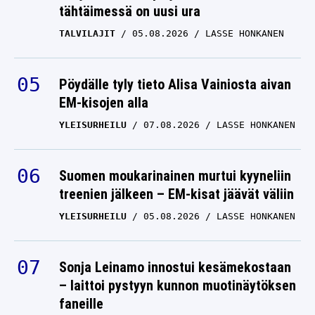
tähtäimessä on uusi ura
TALVILAJIT
05.08.2026
LASSE HONKANEN
Pöydälle tyly tieto Alisa Vainiosta aivan
EM-kisojen alla
YLEISURHEILU
07.08.2026
LASSE HONKANEN
Suomen moukarinainen murtui kyyneliin
treenien jälkeen – EM-kisat jäävät väliin
YLEISURHEILU
05.08.2026
LASSE HONKANEN
Sonja Leinamo innostui kesämekostaan
– laittoi pystyyn kunnon muotinäytöksen
faneille