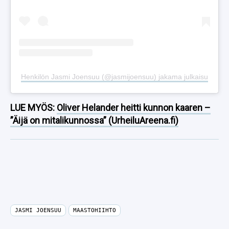
Henkilön Jasmi Joensuu (@jasmijoensuu) jakama julkaisu
LUE MYÖS:
Oliver Helander heitti kunnon kaaren –
”Äijä on mitalikunnossa” (UrheiluAreena.fi)
JASMI JOENSUU
MAASTOHIIHTO