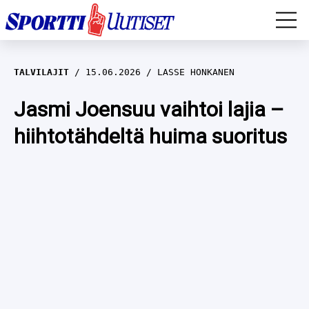
EM-YLEISURHEILU
TALVILAJIT
15.06.2026
LASSE HONKANEN
JÄÄKIEKKO
Jasmi Joensuu vaihtoi lajia –
hiihtotähdeltä huima suoritus
YLEISURHEILU
TALVILAJIT
WILMA HELTELÄ
FORMULA 1
MUSTAFE MUUSE
IIVO NISKANEN
RALLI
KERTTU NISKANEN
MUUT