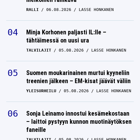
RALLI
06.08.2026
LASSE HONKANEN
Minja Korhonen paljasti IL:lle –
tähtäimessä on uusi ura
TALVILAJIT
05.08.2026
LASSE HONKANEN
Suomen moukarinainen murtui kyyneliin
treenien jälkeen – EM-kisat jäävät väliin
YLEISURHEILU
05.08.2026
LASSE HONKANEN
Sonja Leinamo innostui kesämekostaan
– laittoi pystyyn kunnon muotinäytöksen
faneille
TALVILAJIT
05.08.2026
LASSE HONKANEN