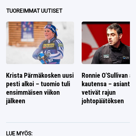
TUOREIMMAT UUTISET
Krista Pärmäkosken uusi
Ronnie O’Sullivan alo
pesti alkoi – tuomio tuli
kautensa – asiantun
ensimmäisen viikon
vetivät rajun
jälkeen
johtopäätöksen
LUE MYÖS: