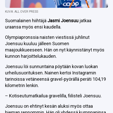
KUVA: ALL OVER PRESS
Suomalainen hiihtäjä
Jasmi Joensuu
jatkaa
uraansa myös ensi kaudella.
Olympiapronssia naisten viestissä juhlinut
Joensuu kuuluu jälleen Suomen
maajoukkueeseen. Hän on nyt käynnistänyt myös
kunnon harjoittelukauden.
Joensuu löi sunnuntaina pöytään kovan luokan
urheilusuorituksen. Nainen kertoi Instagramin
tarinoissa vetäneensä gravel-pyörällä peräti 104,19
kilometrin lenkin.
– Kotiseutumatkailua gravelilla, fiilisteli Joensuu.
Joensuu on ehtinyt kesän aluksi myös ottaa
hieman rennommin. Hän oli yhdessä kumppaninsa