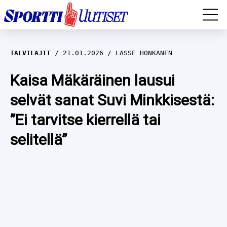
EM-YLEISURHEILU
TALVILAJIT
21.01.2026
LASSE HONKANEN
JÄÄKIEKKO
Kaisa Mäkäräinen lausui
selvät sanat Suvi Minkkisestä:
YLEISURHEILU
”Ei tarvitse kierrellä tai
TALVILAJIT
WILMA HELTELÄ
selitellä”
FORMULA 1
MUSTAFE MUUSE
IIVO NISKANEN
RALLI
KERTTU NISKANEN
MUUT