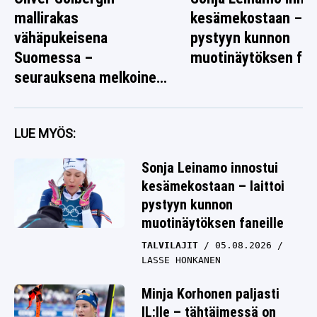
mallirakas
kesämekostaan – lai
vähäpukeisena
pystyyn kunnon
Suomessa –
muotinäytöksen fane
seurauksena melkoinen
rallikuva
LUE MYÖS:
Sonja Leinamo innostui
kesämekostaan – laittoi
pystyyn kunnon
muotinäytöksen faneille
TALVILAJIT
05.08.2026
LASSE HONKANEN
Minja Korhonen paljasti
IL:lle – tähtäimessä on