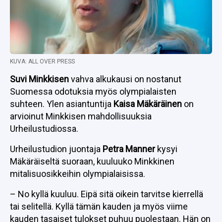
KUVA: ALL OVER PRESS
Suvi Minkkisen
vahva alkukausi on nostanut
Suomessa odotuksia myös olympialaisten
suhteen. Ylen asiantuntija
Kaisa Mäkäräinen
on
arvioinut Minkkisen mahdollisuuksia
Urheilustudiossa.
Urheilustudion juontaja
Petra Manner
kysyi
Mäkäräiseltä suoraan, kuuluuko Minkkinen
mitalisuosikkeihin olympialaisissa.
– No kyllä kuuluu. Eipä sitä oikein tarvitse kierrellä
tai selitellä. Kyllä tämän kauden ja myös viime
kauden tasaiset tulokset puhuu puolestaan. Hän on