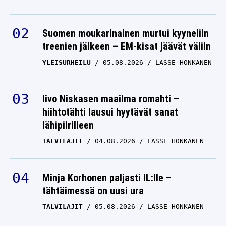
Suomen moukarinainen murtui kyyneliin
treenien jälkeen – EM-kisat jäävät väliin
YLEISURHEILU
05.08.2026
LASSE HONKANEN
Iivo Niskasen maailma romahti –
hiihtotähti lausui hyytävät sanat
lähipiirilleen
TALVILAJIT
04.08.2026
LASSE HONKANEN
Minja Korhonen paljasti IL:lle –
tähtäimessä on uusi ura
TALVILAJIT
05.08.2026
LASSE HONKANEN