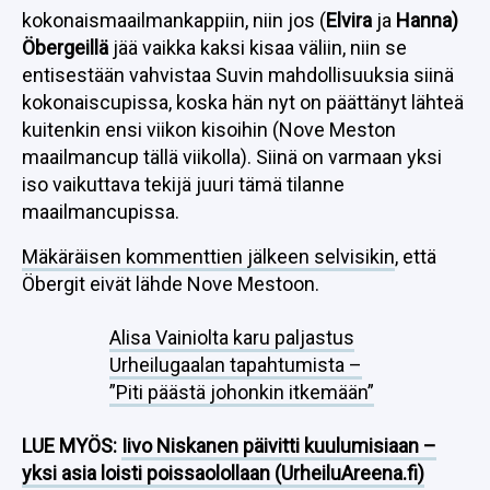
kokonaismaailmankappiin, niin jos (
Elvira
ja
Hanna)
Öbergeillä
jää vaikka kaksi kisaa väliin, niin se
entisestään vahvistaa Suvin mahdollisuuksia siinä
kokonaiscupissa, koska hän nyt on päättänyt lähteä
kuitenkin ensi viikon kisoihin (Nove Meston
maailmancup tällä viikolla). Siinä on varmaan yksi
iso vaikuttava tekijä juuri tämä tilanne
maailmancupissa.
Mäkäräisen kommenttien jälkeen selvisikin
, että
Öbergit eivät lähde Nove Mestoon.
Alisa Vainiolta karu paljastus
Urheilugaalan tapahtumista –
”Piti päästä johonkin itkemään”
LUE MYÖS:
Iivo Niskanen päivitti kuulumisiaan –
yksi asia loisti poissaolollaan (UrheiluAreena.fi)