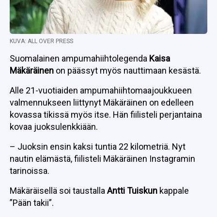
KUVA: ALL OVER PRESS
Suomalainen ampumahiihtolegenda
Kaisa
Mäkäräinen
on päässyt myös nauttimaan kesästä.
Alle 21-vuotiaiden ampumahiihtomaajoukkueen
valmennukseen liittynyt Mäkäräinen on edelleen
kovassa tikissä myös itse. Hän fiilisteli perjantaina
kovaa juoksulenkkiään.
– Juoksin ensin kaksi tuntia 22 kilometriä. Nyt
nautin elämästä, fiilisteli Mäkäräinen Instagramin
tarinoissa.
Mäkäräisellä soi taustalla
Antti Tuiskun
kappale
”Pään takii”.