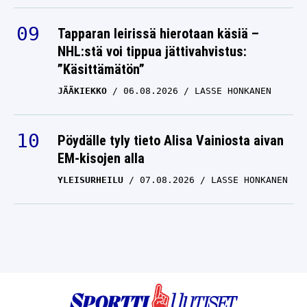
Tapparan leirissä hierotaan käsiä –
NHL:stä voi tippua jättivahvistus:
”Käsittämätön”
JÄÄKIEKKO
06.08.2026
LASSE HONKANEN
Pöydälle tyly tieto Alisa Vainiosta aivan
EM-kisojen alla
YLEISURHEILU
07.08.2026
LASSE HONKANEN