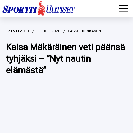
EM-YLEISURHEILU
TALVILAJIT
13.06.2026
LASSE HONKANEN
JÄÄKIEKKO
Kaisa Mäkäräinen veti päänsä
tyhjäksi – ”Nyt nautin
YLEISURHEILU
elämästä”
TALVILAJIT
WILMA HELTELÄ
FORMULA 1
MUSTAFE MUUSE
IIVO NISKANEN
RALLI
KERTTU NISKANEN
MUUT