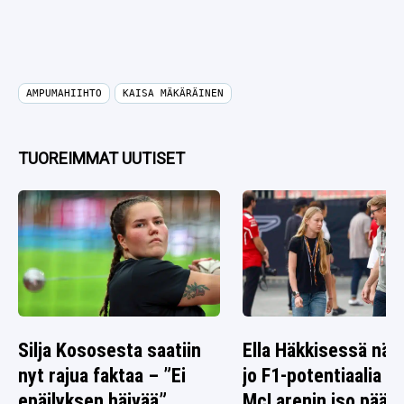
AMPUMAHIIHTO
KAISA MÄKÄRÄINEN
TUOREIMMAT UUTISET
Silja Kososesta saatiin
Ella Häkkisessä nä
nyt rajua faktaa – ”Ei
jo F1-potentiaalia –
epäilyksen häivää”
McLarenin iso päät