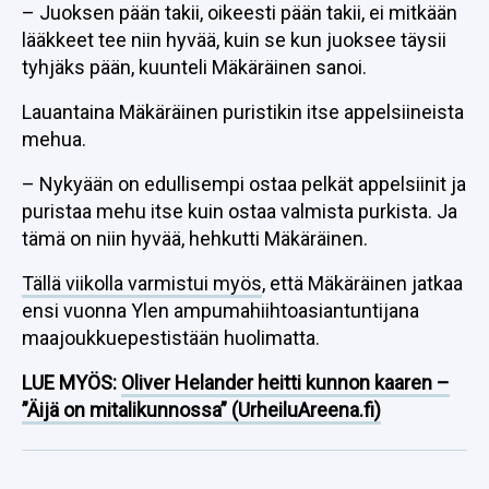
– Juoksen pään takii, oikeesti pään takii, ei mitkään
lääkkeet tee niin hyvää, kuin se kun juoksee täysii
tyhjäks pään, kuunteli Mäkäräinen sanoi.
Lauantaina Mäkäräinen puristikin itse appelsiineista
mehua.
– Nykyään on edullisempi ostaa pelkät appelsiinit ja
puristaa mehu itse kuin ostaa valmista purkista. Ja
tämä on niin hyvää, hehkutti Mäkäräinen.
Tällä viikolla varmistui myös
, että Mäkäräinen jatkaa
ensi vuonna Ylen ampumahiihtoasiantuntijana
maajoukkuepestistään huolimatta.
LUE MYÖS:
Oliver Helander heitti kunnon kaaren –
”Äijä on mitalikunnossa” (UrheiluAreena.fi)