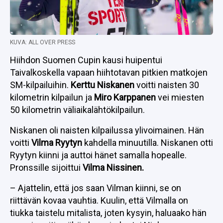
KUVA: ALL OVER PRESS
Hiihdon Suomen Cupin kausi huipentui
Taivalkoskella vapaan hiihtotavan pitkien matkojen
SM-kilpailuihin.
Kerttu Niskanen
voitti naisten 30
kilometrin kilpailun ja
Miro Karppanen
vei miesten
50 kilometrin väliaikalähtökilpailun.
Niskanen oli naisten kilpailussa ylivoimainen. Hän
voitti
Vilma Ryytyn
kahdella minuutilla. Niskanen otti
Ryytyn kiinni ja auttoi hänet samalla hopealle.
Pronssille sijoittui
Vilma Nissinen.
– Ajattelin, että jos saan Vilman kiinni, se on
riittävän kovaa vauhtia. Kuulin, että Vilmalla on
tiukka taistelu mitalista, joten kysyin, haluaako hän