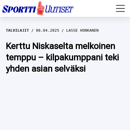
EM-YLEISURHEILU
TALVILAJIT
06.04.2025
LASSE HONKANEN
JÄÄKIEKKO
Kerttu Niskaselta melkoinen
temppu – kilpakumppani teki
YLEISURHEILU
yhden asian selväksi
TALVILAJIT
WILMA HELTELÄ
FORMULA 1
MUSTAFE MUUSE
IIVO NISKANEN
RALLI
KERTTU NISKANEN
MUUT