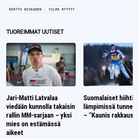
KERTTU NISKANEN
VILMA RYYTTY
TUOREIMMAT UUTISET
Jari-Matti Latvalaa
Suomalaiset hiihtäj
viedään kunnolla takaisin
lämpimissä tunnelm
rallin MM-sarjaan – yksi
– ”Kaunis rakkausta
mies on estämässä
aikeet