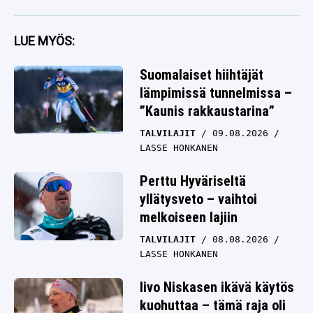
LUE MYÖS:
Suomalaiset hiihtäjät
lämpimissä tunnelmissa –
”Kaunis rakkaustarina”
TALVILAJIT
09.08.2026
LASSE HONKANEN
Perttu Hyväriseltä
yllätysveto – vaihtoi
melkoiseen lajiin
TALVILAJIT
08.08.2026
LASSE HONKANEN
Iivo Niskasen ikävä käytös
kuohuttaa – tämä raja oli