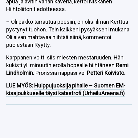
apua ja avitin vähän kaveria, kertoi Niskanen
Hiihtoliiton tiedotteessa.
– Oli pakko tarrautua peesiin, en olisi ilman Kerttua
pystynyt tuohon. Tein kaikkeni pysyäkseni mukana.
Oli aivan mahtavaa hiihtää siinä, kommentoi
puolestaan Ryytty.
Karppanen voitti siis miesten mestaruuden. Hän
kukisti yli minuutin erolla hopealle hiihtäneen
Remi
Lindholmin
. Pronssia nappasi vei
Petteri Koivisto.
LUE MYÖS:
Huippujuoksija pihalle – Suomen EM-
kisajoukkueelle täysi katastrofi (UrheiluAreena.fi)