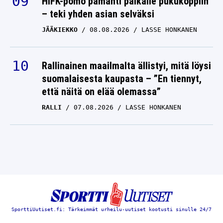
HIFK-pomo pamahti paikalle pukukoppiin
– teki yhden asian selväksi
JÄÄKIEKKO
08.08.2026
LASSE HONKANEN
Rallinainen maailmalta ällistyi, mitä löysi
suomalaisesta kaupasta – ”En tiennyt,
että näitä on elää olemassa”
RALLI
07.08.2026
LASSE HONKANEN
SporttiUutiset.fi: Tärkeimmät urheilu-uutiset kootusti sinulle 24/7