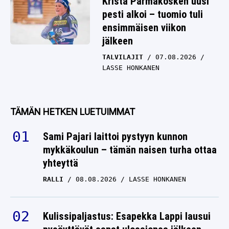
Krista Pärmäkosken uusi
pesti alkoi – tuomio tuli
ensimmäisen viikon
jälkeen
TALVILAJIT
07.08.2026
LASSE HONKANEN
TÄMÄN HETKEN LUETUIMMAT
Sami Pajari laittoi pystyyn kunnon
mykkäkoulun – tämän naisen turha ottaa
yhteyttä
RALLI
08.08.2026
LASSE HONKANEN
Kulissipaljastus: Esapekka Lappi lausui