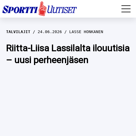
EM-YLEISURHEILU
TALVILAJIT
24.06.2026
LASSE HONKANEN
JÄÄKIEKKO
Riitta-Liisa Lassilalta ilouutisia
– uusi perheenjäsen
YLEISURHEILU
TALVILAJIT
WILMA HELTELÄ
FORMULA 1
MUSTAFE MUUSE
IIVO NISKANEN
RALLI
KERTTU NISKANEN
MUUT