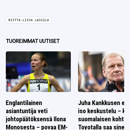
RIITTA-LIISA LASSILA
TUOREIMMAT UUTISET
Englantilainen
Juha Kankkusen ed
asiantuntija veti
iso keskustelu – k
johtopäätöksensä Ilona
suomalaisen kohtal
Monosesta – povaa EM-
Toyotalla saa sinett