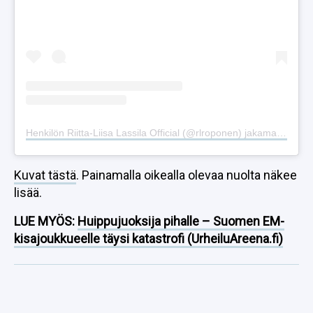
Henkilön Riitta-Liisa Lassila Official (@rlroponen) jakama julkaisu
Kuvat tästä
. Painamalla oikealla olevaa nuolta näkee
lisää.
LUE MYÖS:
Huippujuoksija pihalle – Suomen EM-
kisajoukkueelle täysi katastrofi (UrheiluAreena.fi)