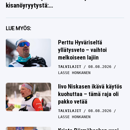
kisanöyryytystä:
”Tarttuu syöttiin”
LUE MYÖS:
Perttu Hyväriseltä
yllätysveto – vaihtoi
melkoiseen lajiin
TALVILAJIT
08.08.2026
LASSE HONKANEN
Iivo Niskasen ikävä käytös
kuohuttaa – tämä raja oli
pakko vetää
TALVILAJIT
08.08.2026
LASSE HONKANEN