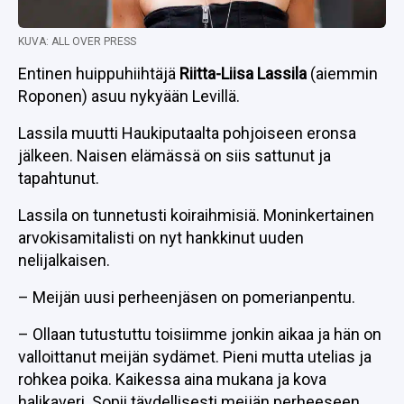
KUVA: ALL OVER PRESS
Entinen huippuhiihtäjä
Riitta-Liisa Lassila
(aiemmin
Roponen) asuu nykyään Levillä.
Lassila muutti Haukiputaalta pohjoiseen eronsa
jälkeen. Naisen elämässä on siis sattunut ja
tapahtunut.
Lassila on tunnetusti koiraihmisiä. Moninkertainen
arvokisamitalisti on nyt hankkinut uuden
nelijalkaisen.
– Meijän uusi perheenjäsen on pomerianpentu.
– Ollaan tutustuttu toisiimme jonkin aikaa ja hän on
valloittanut meijän sydämet. Pieni mutta utelias ja
rohkea poika. Kaikessa aina mukana ja kova
halikaveri. Sopii täydellisesti meijän perheeseen,