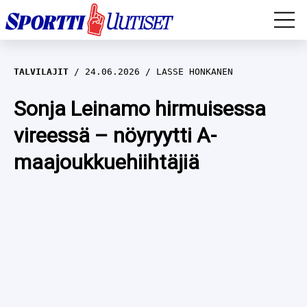
EM-YLEISURHEILU
TALVILAJIT
24.06.2026
LASSE HONKANEN
JÄÄKIEKKO
Sonja Leinamo hirmuisessa
vireessä – nöyryytti A-
YLEISURHEILU
maajoukkuehiihtäjiä
TALVILAJIT
WILMA HELTELÄ
FORMULA 1
MUSTAFE MUUSE
IIVO NISKANEN
RALLI
KERTTU NISKANEN
MUUT