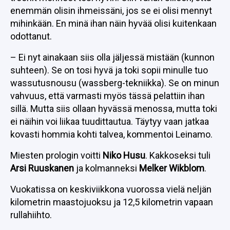
enemmän olisin ihmeissäni, jos se ei olisi mennyt
mihinkään. En minä ihan näin hyvää olisi kuitenkaan
odottanut.
– Ei nyt ainakaan siis olla jäljessä mistään (kunnon
suhteen). Se on tosi hyvä ja toki sopii minulle tuo
wassutusnousu (wassberg-tekniikka). Se on minun
vahvuus, että varmasti myös tässä pelattiin ihan
sillä. Mutta siis ollaan hyvässä menossa, mutta toki
ei näihin voi liikaa tuudittautua. Täytyy vaan jatkaa
kovasti hommia kohti talvea, kommentoi Leinamo.
Miesten prologin voitti
Niko Husu
. Kakkoseksi tuli
Arsi Ruuskanen
ja kolmanneksi
Melker Wikblom
.
Vuokatissa on keskiviikkona vuorossa vielä neljän
kilometrin maastojuoksu ja 12,5 kilometrin vapaan
rullahiihto.