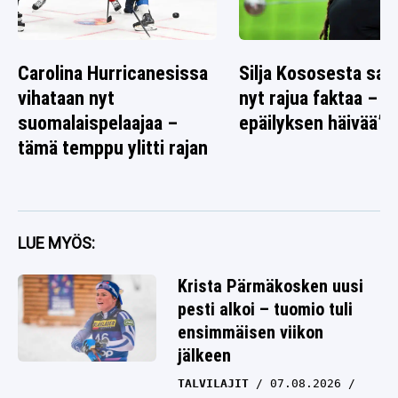
Carolina Hurricanesissa
Silja Kososesta saat
vihataan nyt
nyt rajua faktaa – ”E
suomalaispelaajaa –
epäilyksen häivää”
tämä temppu ylitti rajan
LUE MYÖS:
Krista Pärmäkosken uusi
pesti alkoi – tuomio tuli
ensimmäisen viikon
jälkeen
TALVILAJIT
07.08.2026