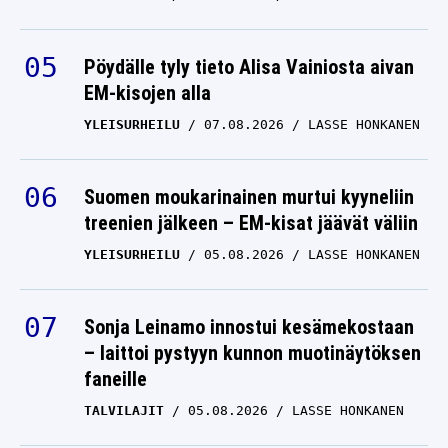
Pöydälle tyly tieto Alisa Vainiosta aivan
EM-kisojen alla
YLEISURHEILU
07.08.2026
LASSE HONKANEN
Suomen moukarinainen murtui kyyneliin
treenien jälkeen – EM-kisat jäävät väliin
YLEISURHEILU
05.08.2026
LASSE HONKANEN
Sonja Leinamo innostui kesämekostaan
– laittoi pystyyn kunnon muotinäytöksen
faneille
TALVILAJIT
05.08.2026
LASSE HONKANEN