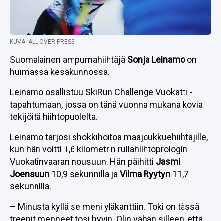
KUVA: ALL OVER PRESS
Suomalainen ampumahiihtäjä
Sonja Leinamo
on
huimassa kesäkunnossa.
Leinamo osallistuu SkiRun Challenge Vuokatti -
tapahtumaan, jossa on tänä vuonna mukana kovia
tekijöitä hiihtopuolelta.
Leinamo tarjosi shokkihoitoa maajoukkuehiihtäjille,
kun hän voitti 1,6 kilometrin rullahiihtoprologin
Vuokatinvaaran nousuun. Hän päihitti
Jasmi
Joensuun
10,9 sekunnilla ja
Vilma Ryytyn
11,7
sekunnilla.
– Minusta kyllä se meni yläkanttiin. Toki on tässä
treenit menneet tosi hyvin. Olin vähän silleen, että