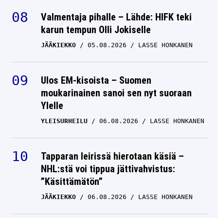
Valmentaja pihalle – Lähde: HIFK teki
karun tempun Olli Jokiselle
JÄÄKIEKKO
05.08.2026
LASSE HONKANEN
Ulos EM-kisoista – Suomen
moukarinainen sanoi sen nyt suoraan
Ylelle
YLEISURHEILU
06.08.2026
LASSE HONKANEN
Tapparan leirissä hierotaan käsiä –
NHL:stä voi tippua jättivahvistus:
”Käsittämätön”
JÄÄKIEKKO
06.08.2026
LASSE HONKANEN