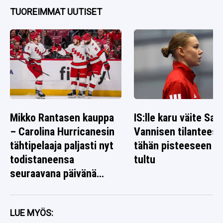
TUOREIMMAT UUTISET
Mikko Rantasen kauppa
IS:lle karu väite Sag
– Carolina Hurricanesin
Vannisen tilanteest
tähtipelaaja paljasti nyt
tähän pisteeseen o
todistaneensa
tultu
seuraavana päivänä
jotain poikkeuksellista
LUE MYÖS: