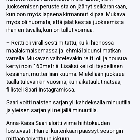
juoksemisen perusteista on jäänyt selkärankaan,
kun oon myös lapsena kirmannut kilpaa. Mukava
myös oli huomata, että jalat kestää juoksemista
ihan eri tavalla, kun on tullut voimaa.
– Reitti oli virallisesti mitattu, kulki hienossa
maalaismaisemassa ja lehmiä laidunsi matkan
varrella. Mukavan vaihtelevakin reitti oli ja nousua
kertyi noin 160metriä. Lisäksi keli oli täydellisen
kesäinen, muttei liian kuuma. Mielellään juoksee
täällä tulevankin vuosina, kun aikataulut natsaa,
fiilisteli Saari Instagramissa.
Saari voitti naisten sarjan yli kahdeksalla minuutilla
ja yleisen sarjan yli neljällä minuutilla.
Anna-Kaisa Saari aloitti viime hiihtokauden
loistavasti. Hän ei kuitenkaan päässyt sesongin
mittaan toivottuun iskuun.