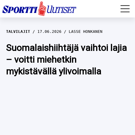
EM-YLEISURHEILU
TALVILAJIT
17.06.2026
LASSE HONKANEN
JÄÄKIEKKO
Suomalaishiihtäjä vaihtoi lajia
– voitti miehetkin
YLEISURHEILU
mykistävällä ylivoimalla
TALVILAJIT
WILMA HELTELÄ
FORMULA 1
MUSTAFE MUUSE
IIVO NISKANEN
RALLI
KERTTU NISKANEN
MUUT