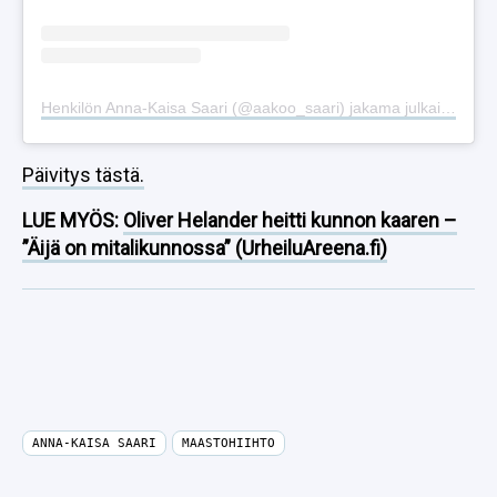
Henkilön Anna-Kaisa Saari (@aakoo_saari) jakama julkaisu
Päivitys tästä.
LUE MYÖS:
Oliver Helander heitti kunnon kaaren –
”Äijä on mitalikunnossa” (UrheiluAreena.fi)
ANNA-KAISA SAARI
MAASTOHIIHTO