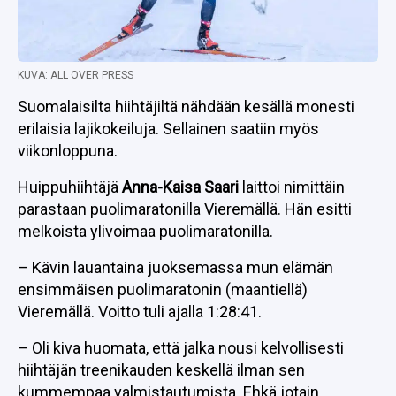
KUVA: ALL OVER PRESS
Suomalaisilta hiihtäjiltä nähdään kesällä monesti
erilaisia lajikokeiluja. Sellainen saatiin myös
viikonloppuna.
Huippuhiihtäjä
Anna-Kaisa Saari
laittoi nimittäin
parastaan puolimaratonilla Vieremällä. Hän esitti
melkoista ylivoimaa puolimaratonilla.
– Kävin lauantaina juoksemassa mun elämän
ensimmäisen puolimaratonin (maantiellä)
Vieremällä. Voitto tuli ajalla 1:28:41.
– Oli kiva huomata, että jalka nousi kelvollisesti
hiihtäjän treenikauden keskellä ilman sen
kummempaa valmistautumista. Ehkä jotain