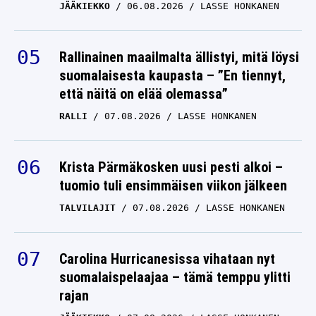
Rallinainen maailmalta ällistyi, mitä löysi
suomalaisesta kaupasta – ”En tiennyt,
että näitä on elää olemassa”
RALLI
07.08.2026
LASSE HONKANEN
Krista Pärmäkosken uusi pesti alkoi –
tuomio tuli ensimmäisen viikon jälkeen
TALVILAJIT
07.08.2026
LASSE HONKANEN
Carolina Hurricanesissa vihataan nyt
suomalaispelaajaa – tämä temppu ylitti
rajan
JÄÄKIEKKO
07.08.2026
LASSE HONKANEN