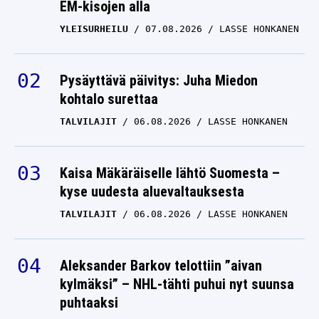
YLEISURHEILU
07.08.2026
LASSE HONKANEN
Pysäyttävä päivitys: Juha Miedon
kohtalo surettaa
TALVILAJIT
06.08.2026
LASSE HONKANEN
Kaisa Mäkäräiselle lähtö Suomesta –
kyse uudesta aluevaltauksesta
TALVILAJIT
06.08.2026
LASSE HONKANEN
Aleksander Barkov telottiin ”aivan
kylmäksi” – NHL-tähti puhui nyt suunsa
puhtaaksi
JÄÄKIEKKO
06.08.2026
LASSE HONKANEN