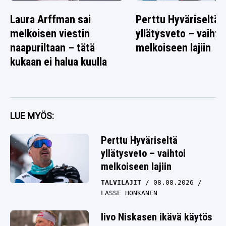
Laura Arffman sai
Perttu Hyväriseltä
melkoisen viestin
yllätysveto – vaihto
naapuriltaan – tätä
melkoiseen lajiin
kukaan ei halua kuulla
LUE MYÖS:
Perttu Hyväriseltä
yllätysveto – vaihtoi
melkoiseen lajiin
TALVILAJIT
08.08.2026
LASSE HONKANEN
Iivo Niskasen ikävä käytös