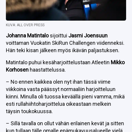
KUVA: ALL OVER PRESS
Johanna Matintalo
sijoittui
Jasmi Joensuun
voittaman Vuokatin SkiRun Challengen viidenneksi.
Hän teki kisan jälkeen myös ikävän paljastuksen.
Matintalo puhui kesäharjoittelustaan Atleetin
Mikko
Korhosen
haastattelussa.
– No ennen kaikkea olen nyt ihan tässä viime
viikkoina vasta päässyt normaaliin harjoitteluun
kiinni. Minulla oli tuossa keväällä pieni vamma, mikä
esti rullahiihtoharjoittelua oikeastaan melkein
täysin toukokuussa.
– Sillä tavalla on ollut vähän erilainen kevät ja sitten
kun tullaan tälle omalle epämukavuusalueelle vielä