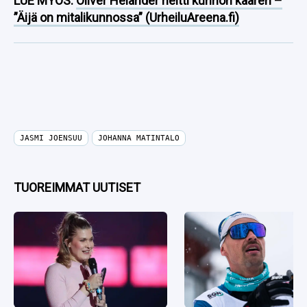
LUE MYÖS:
Oliver Helander heitti kunnon kaaren –
”Äijä on mitalikunnossa” (UrheiluAreena.fi)
JASMI JOENSUU
JOHANNA MATINTALO
TUOREIMMAT UUTISET