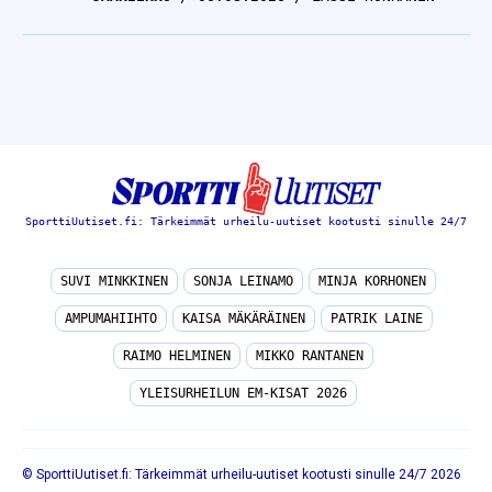
SporttiUutiset.fi: Tärkeimmät urheilu-uutiset kootusti sinulle 24/7
SUVI MINKKINEN
SONJA LEINAMO
MINJA KORHONEN
AMPUMAHIIHTO
KAISA MÄKÄRÄINEN
PATRIK LAINE
RAIMO HELMINEN
MIKKO RANTANEN
YLEISURHEILUN EM-KISAT 2026
© SporttiUutiset.fi: Tärkeimmät urheilu-uutiset kootusti sinulle 24/7 2026
TIETOA MEISTÄ
/
🇬🇧 SPORTIVO NETWORK
/
KÄYTTÖEHDOT