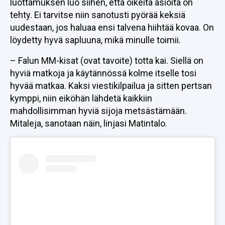
luottamuksen luo siihen, että oikeita asioita on
tehty. Ei tarvitse niin sanotusti pyörää keksiä
uudestaan, jos haluaa ensi talvena hiihtää kovaa. On
löydetty hyvä sapluuna, mikä minulle toimii.
– Falun MM-kisat (ovat tavoite) totta kai. Siellä on
hyviä matkoja ja käytännössä kolme itselle tosi
hyvää matkaa. Kaksi viestikilpailua ja sitten pertsan
kymppi, niin eiköhän lähdetä kaikkiin
mahdollisimman hyviä sijoja metsästämään.
Mitaleja, sanotaan näin, linjasi Matintalo.