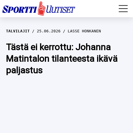
EM-YLEISURHEILU
TALVILAJIT
25.06.2026
LASSE HONKANEN
JÄÄKIEKKO
Tästä ei kerrottu: Johanna
Matintalon tilanteesta ikävä
YLEISURHEILU
paljastus
TALVILAJIT
WILMA HELTELÄ
FORMULA 1
MUSTAFE MUUSE
IIVO NISKANEN
RALLI
KERTTU NISKANEN
MUUT