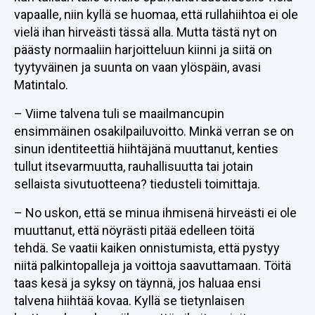
vapaalle, niin kyllä se huomaa, että rullahiihtoa ei ole
vielä ihan hirveästi tässä alla. Mutta tästä nyt on
päästy normaaliin harjoitteluun kiinni ja siitä on
tyytyväinen ja suunta on vaan ylöspäin, avasi
Matintalo.
– Viime talvena tuli se maailmancupin
ensimmäinen osakilpailuvoitto. Minkä verran se on
sinun identiteettiä hiihtäjänä muuttanut, kenties
tullut itsevarmuutta, rauhallisuutta tai jotain
sellaista sivutuotteena? tiedusteli toimittaja.
– No uskon, että se minua ihmisenä hirveästi ei ole
muuttanut, että nöyrästi pitää edelleen töitä
tehdä. Se vaatii kaiken onnistumista, että pystyy
niitä palkintopalleja ja voittoja saavuttamaan. Töitä
taas kesä ja syksy on täynnä, jos haluaa ensi
talvena hiihtää kovaa. Kyllä se tietynlaisen