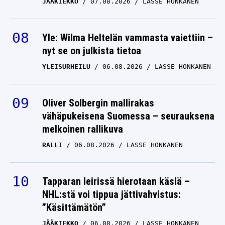
Yle: Wilma Heltelän vammasta vaiettiin –
nyt se on julkista tietoa
YLEISURHEILU
06.08.2026
LASSE HONKANEN
Oliver Solbergin mallirakas
vähäpukeisena Suomessa – seurauksena
melkoinen rallikuva
RALLI
06.08.2026
LASSE HONKANEN
Tapparan leirissä hierotaan käsiä –
NHL:stä voi tippua jättivahvistus:
”Käsittämätön”
JÄÄKIEKKO
06.08.2026
LASSE HONKANEN