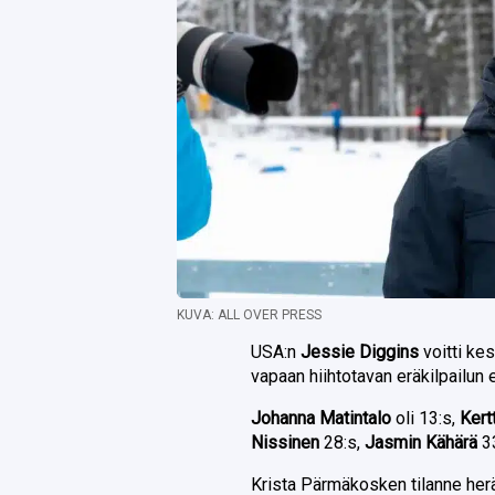
KUVA: ALL OVER PRESS
USA:n
Jessie Diggins
voitti ke
vapaan hiihtotavan eräkilpailun
Johanna Matintalo
oli 13:s,
Kert
Nissinen
28:s,
Jasmin Kähärä
3
Krista Pärmäkosken tilanne herä