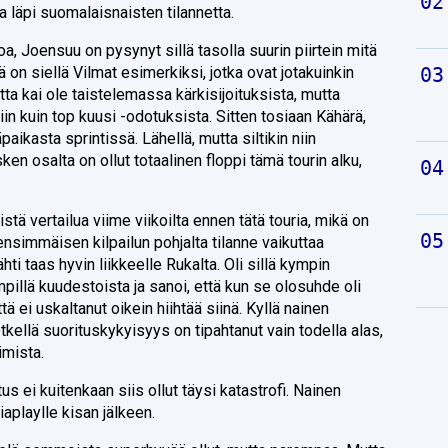
a läpi suomalaisnaisten tilannetta.
, Joensuu on pysynyt sillä tasolla suurin piirtein mitä
ä on siellä Vilmat esimerkiksi, jotka ovat jotakuinkin
totta kai ole taistelemassa kärkisijoituksista, mutta
niin kuin top kuusi -odotuksista. Sitten tosiaan Kähärä,
aikasta sprintissä. Lähellä, mutta siltikin niin
en osalta on ollut totaalinen floppi tämä tourin alku,
istä vertailua viime viikoilta ennen tätä touria, mikä on
ensimmäisen kilpailun pohjalta tilanne vaikuttaa
hti taas hyvin liikkeelle Rukalta. Oli sillä kympin
pillä kuudestoista ja sanoi, että kun se olosuhde oli
tä ei uskaltanut oikein hiihtää siinä. Kyllä nainen
etkellä suorituskykyisyys on tipahtanut vain todella alas,
imista.
 ei kuitenkaan siis ollut täysi katastrofi. Nainen
playlle kisan jälkeen.