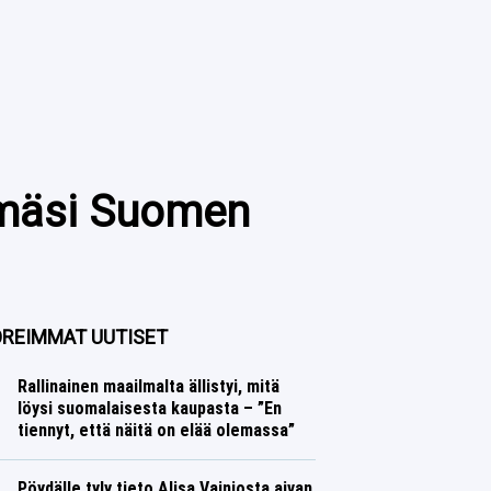
yrmäsi Suomen
REIMMAT UUTISET
Rallinainen maailmalta ällistyi, mitä
löysi suomalaisesta kaupasta – ”En
tiennyt, että näitä on elää olemassa”
Ralli
Lasse Honkanen
Pöydälle tyly tieto Alisa Vainiosta aivan