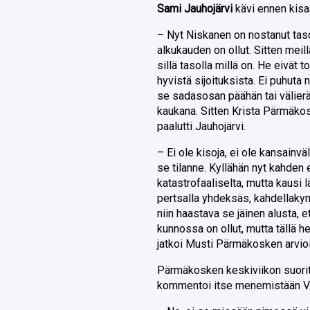
Sami Jauhojärvi
kävi ennen kisa
– Nyt Niskanen on nostanut tasoa
alkukauden on ollut. Sitten meill
sillä tasolla millä on. He eivät 
hyvistä sijoituksista. Ei puhuta 
se sadasosan päähän tai välieräp
kaukana. Sitten Krista Pärmäkosk
paalutti Jauhojärvi.
– Ei ole kisoja, ei ole kansainväl
se tilanne. Kyllähän nyt kahden 
katastrofaaliselta, mutta kausi lä
pertsalla yhdeksäs, kahdellakym
niin haastava se jäinen alusta, et
kunnossa on ollut, mutta tällä h
jatkoi Musti Pärmäkosken arvio
Pärmäkosken keskiviikon suoritus
kommentoi itse menemistään Via