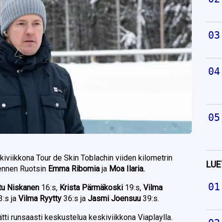
skiviikkona Tour de Skin Toblachin viiden kilometrin
LUE
 ennen Ruotsin
Emma Ribomia
ja
Moa Ilaria.
tu Niskanen
16:s,
Krista Pärmäkoski
19:s,
Vilma
3:s ja
Vilma Ryytty
36:s ja
Jasmi Joensuu
39:s.
tti runsaasti keskustelua keskiviikkona Viaplaylla.