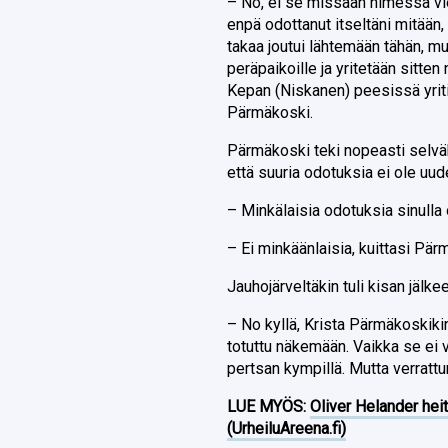
– No, ei se missään nimessä vi
enpä odottanut itseltäni mitään, 
takaa joutui lähtemään tähän, mu
peräpaikoille ja yritetään sitten
Kepan (Niskanen) peesissä yriti
Pärmäkoski.
Pärmäkoski teki nopeasti selväk
että suuria odotuksia ei ole uu
– Minkälaisia odotuksia sinull
– Ei minkäänlaisia, kuittasi Pär
Jauhojärveltäkin tuli kisan jäl
– No kyllä, Krista Pärmäkoskikin 
totuttu näkemään. Vaikka se ei vi
pertsan kympillä. Mutta verrattu
LUE MYÖS:
Oliver Helander heit
(UrheiluAreena.fi)