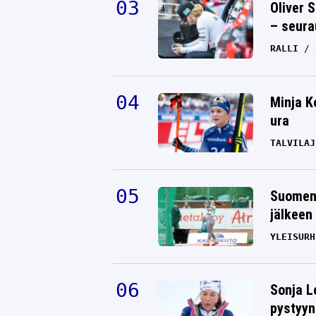
Oliver 
– seura
RALLI
Minja K
ura
TALVILAJ
Suomen 
jälkeen 
YLEISURH
Sonja L
pystyyn