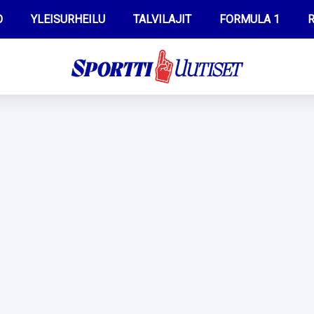
O
YLEISURHEILU
TALVILAJIT
FORMULA 1
R
WILMA HELTELÄ
IIVO NISKANEN
MUSTAFE MUUSE
KERTTU NISKANEN