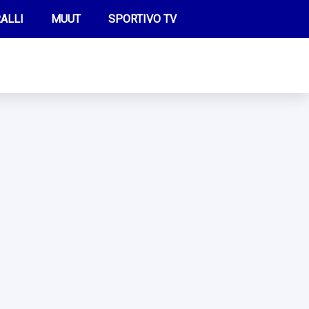
ALLI
MUUT
SPORTIVO TV
FUTIS
KAMPPAILU
OLYMPIALAISET