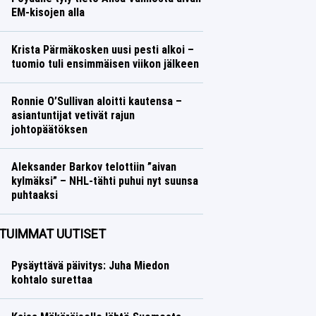
EM-kisojen alla
Yleisurheilu
Lasse Honkanen
Krista Pärmäkosken uusi pesti alkoi –
tuomio tuli ensimmäisen viikon jälkeen
Talvilajit
Lasse Honkanen
Ronnie O’Sullivan aloitti kautensa –
asiantuntijat vetivät rajun
johtopäätöksen
Muut lajit
Lasse Honkanen
Aleksander Barkov telottiin ”aivan
kylmäksi” – NHL-tähti puhui nyt suunsa
puhtaaksi
Jääkiekko
Lasse Honkanen
TUIMMAT UUTISET
Pysäyttävä päivitys: Juha Miedon
kohtalo surettaa