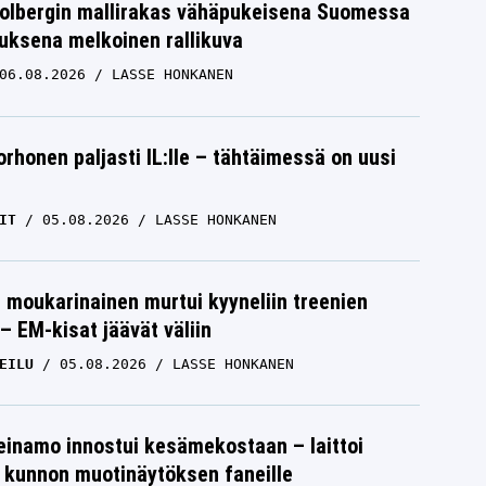
Solbergin mallirakas vähäpukeisena Suomessa
uksena melkoinen rallikuva
06.08.2026
LASSE HONKANEN
orhonen paljasti IL:lle – tähtäimessä on uusi
IT
05.08.2026
LASSE HONKANEN
moukarinainen murtui kyyneliin treenien
– EM-kisat jäävät väliin
EILU
05.08.2026
LASSE HONKANEN
einamo innostui kesämekostaan – laittoi
 kunnon muotinäytöksen faneille