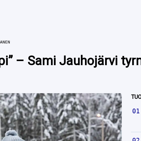
ANEN
ppi” – Sami Jauhojärvi t
TUO