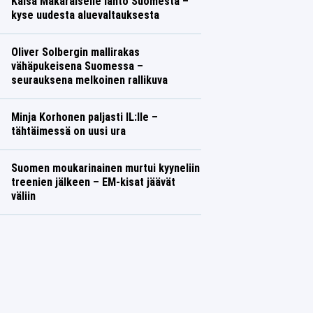
Kaisa Mäkäräiselle lähtö Suomesta –
kyse uudesta aluevaltauksesta
Oliver Solbergin mallirakas
vähäpukeisena Suomessa –
seurauksena melkoinen rallikuva
Minja Korhonen paljasti IL:lle –
tähtäimessä on uusi ura
Suomen moukarinainen murtui kyyneliin
treenien jälkeen – EM-kisat jäävät
väliin