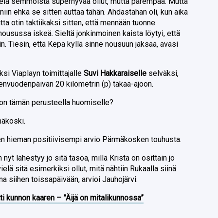
elä semmoista superhyvää ollut, mutta parempaa. Mutta
niin ehkä se sitten auttaa tähän. Ahdastahan oli, kun aika
tta otin taktiikaksi sitten, että mennään tuonne
 nousussa iskeä. Sieltä jonkinmoinen kaista löytyi, että
n. Tiesin, että Kepa kyllä sinne nousuun jaksaa, avasi
si Viaplayn toimittajalle
Suvi Hakkaraiselle
selväksi,
denvuodenpäivän 20 kilometrin (p) takaa-ajoon.
a on tämän perusteella huomiselle?
mäkoski.
keen hieman positiivisempi arvio Pärmäkosken touhusta.
nyt lähestyy jo sitä tasoa, millä Krista on osittain jo
elä sitä esimerkiksi ollut, mitä nähtiin Rukaalla siinä
na siihen toissapäivään, arvioi Jauhojärvi.
ti kunnon kaaren – ”Äijä on mitalikunnossa”