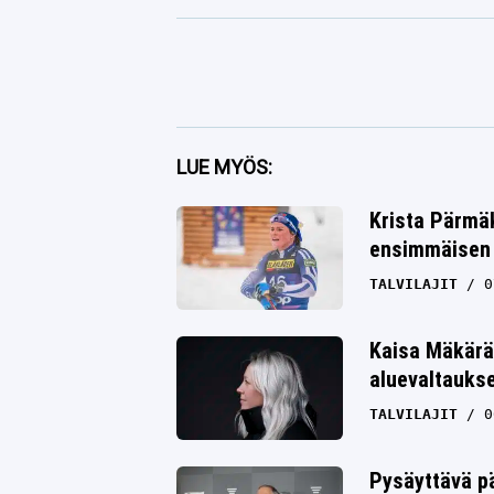
Facebook
LUE MYÖS:
Twitter
Krista Pärmäk
ensimmäisen 
Whatsapp
TALVILAJIT
0
Kaisa Mäkärä
aluevaltauks
TALVILAJIT
0
Pysäyttävä pä