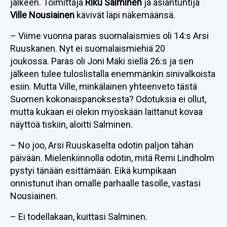
jälkeen. Toimittaja
Riku Salminen
ja asiantuntija
Ville Nousiainen
kävivät läpi näkemäänsä.
– Viime vuonna paras suomalaismies oli 14:s Arsi
Ruuskanen. Nyt ei suomalaismiehiä 20
joukossa. Paras oli Joni Mäki siellä 26:s ja sen
jälkeen tulee tuloslistalla enemmänkin sinivalkoista
esiin. Mutta Ville, minkälainen yhteenveto tästä
Suomen kokonaispanoksesta? Odotuksia ei ollut,
mutta kukaan ei olekin myöskään laittanut kovaa
näyttöä tiskiin, aloitti Salminen.
– No joo, Arsi Ruuskaselta odotin paljon tähän
päivään. Mielenkiinnolla odotin, mitä Remi Lindholm
pystyi tänään esittämään. Eikä kumpikaan
onnistunut ihan omalle parhaalle tasolle, vastasi
Nousiainen.
– Ei todellakaan, kuittasi Salminen.