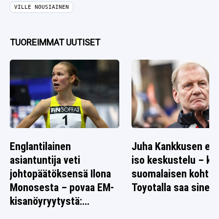
VILLE NOUSIAINEN
TUOREIMMAT UUTISET
Englantilainen
Juha Kankkusen ed
asiantuntija veti
iso keskustelu – k
johtopäätöksensä Ilona
suomalaisen kohtal
Monosesta – povaa EM-
Toyotalla saa sinett
kisanöyryytystä:
”Tarttuu syöttiin”