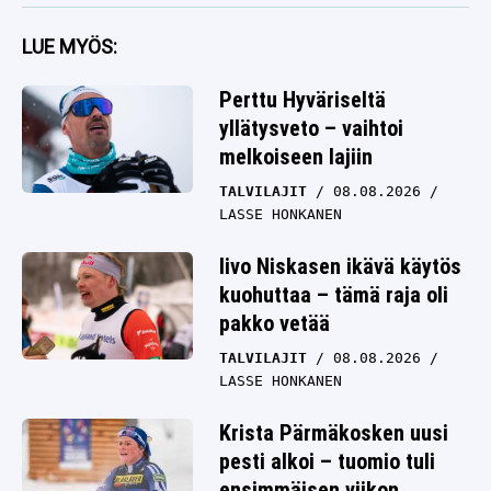
LUE MYÖS:
Perttu Hyväriseltä
yllätysveto – vaihtoi
melkoiseen lajiin
TALVILAJIT
08.08.2026
LASSE HONKANEN
Iivo Niskasen ikävä käytös
kuohuttaa – tämä raja oli
pakko vetää
TALVILAJIT
08.08.2026
LASSE HONKANEN
Krista Pärmäkosken uusi
pesti alkoi – tuomio tuli
ensimmäisen viikon