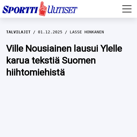
EM-YLEISURHEILU
TALVILAJIT
01.12.2025
LASSE HONKANEN
JÄÄKIEKKO
Ville Nousiainen lausui Ylelle
karua tekstiä Suomen
YLEISURHEILU
hiihtomiehistä
TALVILAJIT
WILMA HELTELÄ
FORMULA 1
MUSTAFE MUUSE
IIVO NISKANEN
RALLI
KERTTU NISKANEN
MUUT