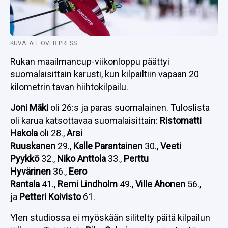
KUVA: ALL OVER PRESS
Rukan maailmancup-viikonloppu päättyi
suomalaisittain karusti, kun kilpailtiin vapaan 20
kilometrin tavan hiihtokilpailu.
Joni Mäki
oli 26:s ja paras suomalainen. Tuloslista
oli karua katsottavaa suomalaisittain:
Ristomatti
Hakola
oli 28.,
Arsi
Ruuskanen
29.,
Kalle
Parantainen
30.,
Veeti
Pyykkö
32.,
Niko Anttola
33.,
Perttu
Hyvärinen
36.,
Eero
Rantala
41.,
Remi
Lindholm
49.,
Ville Ahonen
56.,
ja
Petteri Koivisto
61.
Ylen studiossa ei myöskään silitelty päitä kilpailun