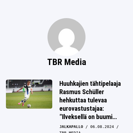
SPORTIVO TV
FUTIS
KAMPPAILU
OLYMPIALAISET
TBR Media
Huuhkajien tähtipelaaja
Rasmus Schüller
hehkuttaa tulevaa
eurovastustajaa:
”Ilveksellä on buumi
päällä”
JALKAPALLO
06.08.2024
TBR MEDIA