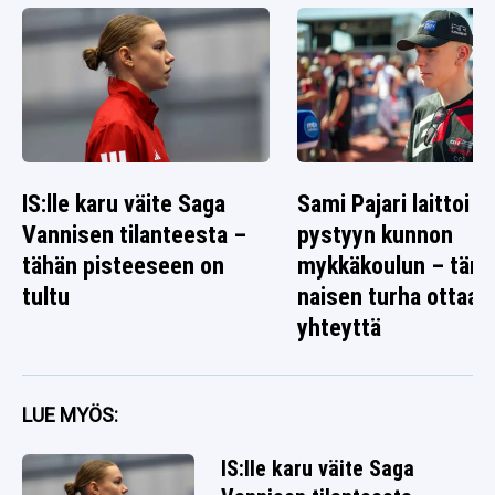
IS:lle karu väite Saga
Sami Pajari laittoi
Vannisen tilanteesta –
pystyyn kunnon
tähän pisteeseen on
mykkäkoulun – täm
tultu
naisen turha ottaa
yhteyttä
LUE MYÖS:
IS:lle karu väite Saga