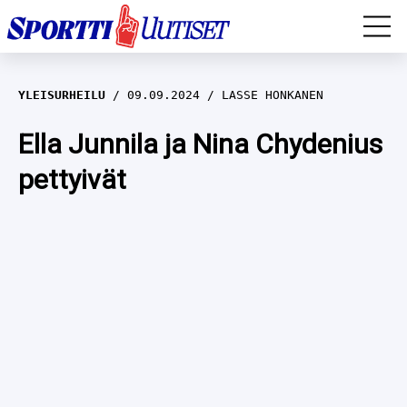
EM-YLEISURHEILU
YLEISURHEILU
09.09.2024
LASSE HONKANEN
JÄÄKIEKKO
Ella Junnila ja Nina Chydenius
pettyivät
YLEISURHEILU
TALVILAJIT
WILMA HELTELÄ
FORMULA 1
MUSTAFE MUUSE
IIVO NISKANEN
RALLI
KERTTU NISKANEN
MUUT