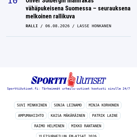
Oliver Solbergin mallirakas
vähäpukeisena Suomessa – seurauksena
melkoinen rallikuva
RALLI
06.08.2026
LASSE HONKANEN
SporttiUutiset.fi: Tärkeimmät urheilu-uutiset kootusti sinulle 24/7
SUVI MINKKINEN
SONJA LEINAMO
MINJA KORHONEN
AMPUMAHIIHTO
KAISA MÄKÄRÄINEN
PATRIK LAINE
RAIMO HELMINEN
MIKKO RANTANEN
YLEISURHEILUN EM-KISAT 2026