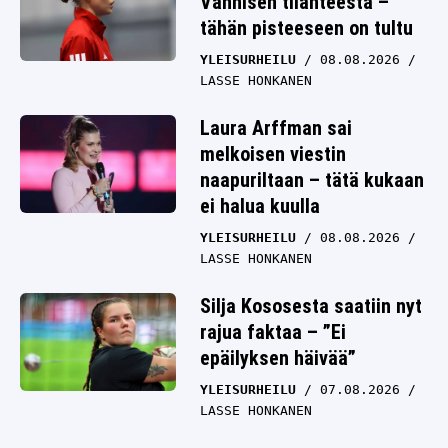
Vannisen tilanteesta –
tähän pisteeseen on tultu
YLEISURHEILU
08.08.2026
LASSE HONKANEN
Laura Arffman sai
melkoisen viestin
naapuriltaan – tätä kukaan
ei halua kuulla
YLEISURHEILU
08.08.2026
LASSE HONKANEN
Silja Kososesta saatiin nyt
rajua faktaa – ”Ei
epäilyksen häivää”
YLEISURHEILU
07.08.2026
LASSE HONKANEN