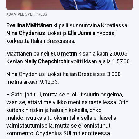
KUVA: ALL OVER PRESS
Eveliina Määttänen
kilpaili sunnuntaina Kroatiassa.
Nina Chydenius
juoksi ja
Ella Junnila
hyppäsi
korkeutta Italian Bresciassa.
Määttänen paineli 800 metrin kisan aikaan 2.00,05.
Kenian
Nelly Chepchirchir
voitti kisan ajalla 1.57,00.
Nina Chydenius juoksi Italian Bresciassa 3 000
metriä aikaan 9.12,33.
– Satoi ja tuuli, mutta se ei ollut suurin ongelma,
vaan se, että viime viikko meni sairastellessa. Otin
kuitenkin riskin ja halusin kokeilla, onko
mahdollisuuksia tuloksiin tällaisella erilaisella
valmistautumisella, mutta se ei onnistunut,
kommentoi Chydenius SUL:n tiedotteessa.