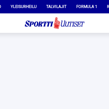
O
YLEISURHEILU
TALVILAJIT
FORMULA 1
R
WILMA HELTELÄ
IIVO NISKANEN
MUSTAFE MUUSE
KERTTU NISKANEN