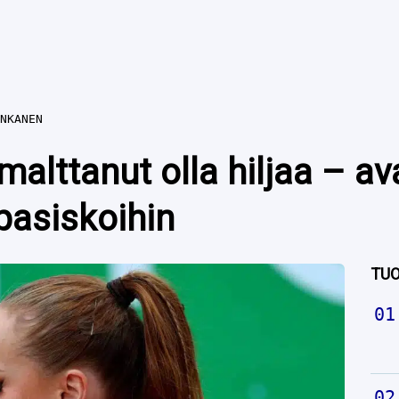
NKANEN
alttanut olla hiljaa – av
pasiskoihin
TUO