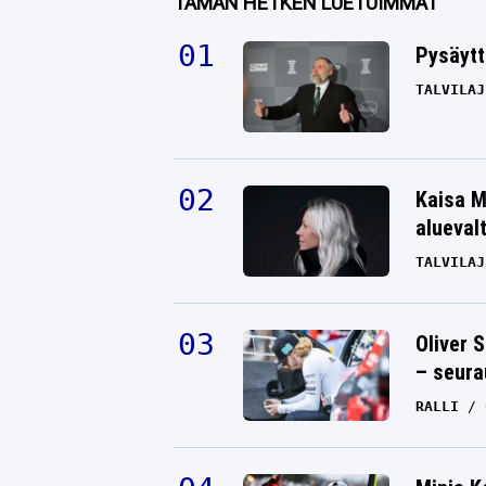
TÄMÄN HETKEN LUETUIMMAT
Pysäytt
TALVILAJ
Kaisa M
alueval
TALVILAJ
Oliver 
– seura
RALLI