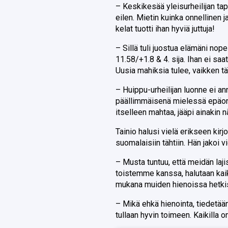
– Keskikesää yleisurheilijan tapa
eilen. Mietin kuinka onnellinen j
kelat tuotti ihan hyviä juttuja!
– Sillä tuli juostua elämäni nop
11.58/+1.8 & 4. sija. Ihan ei sa
Uusia mahiksia tulee, vaikken tä
– Huippu-urheilijan luonne ei ann
päällimmäisenä mielessä epäonni
itselleen mahtaa, jääpi ainakin n
Tainio halusi vielä erikseen kirj
suomalaisiin tähtiin. Hän jakoi
– Musta tuntuu, että meidän laji
toistemme kanssa, halutaan kaikk
mukana muiden hienoissa hetki
– Mikä ehkä hienointa, tiedetään,
tullaan hyvin toimeen. Kaikilla o