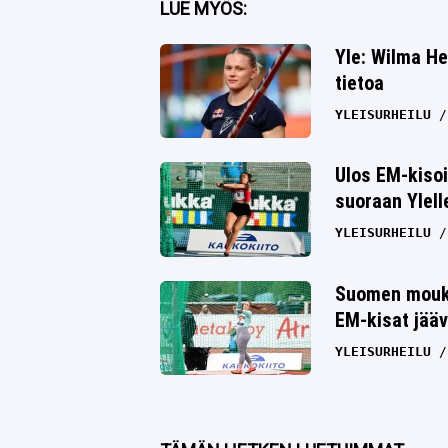
LUE MYÖS:
Twitter
Yle: Wilma He
tietoa
Whatsapp
YLEISURHEILU
Ulos EM-kiso
suoraan Ylell
YLEISURHEILU
Suomen moukar
EM-kisat jääv
YLEISURHEILU