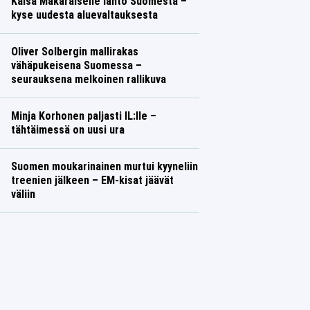
Kaisa Mäkäräiselle lähtö Suomesta –
kyse uudesta aluevaltauksesta
Oliver Solbergin mallirakas
vähäpukeisena Suomessa –
seurauksena melkoinen rallikuva
Minja Korhonen paljasti IL:lle –
tähtäimessä on uusi ura
Suomen moukarinainen murtui kyyneliin
treenien jälkeen – EM-kisat jäävät
väliin