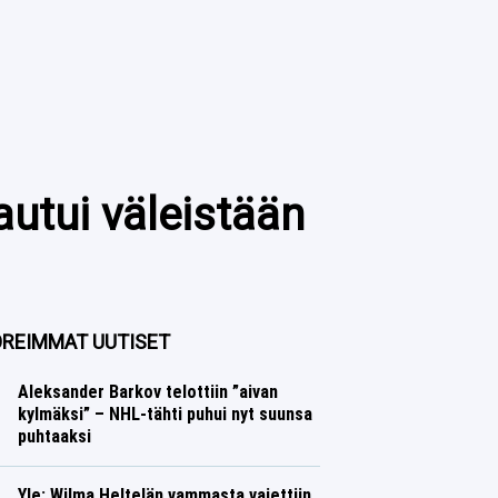
autui väleistään
REIMMAT UUTISET
Aleksander Barkov telottiin ”aivan
kylmäksi” – NHL-tähti puhui nyt suunsa
puhtaaksi
Jääkiekko
Lasse Honkanen
Yle: Wilma Heltelän vammasta vaiettiin