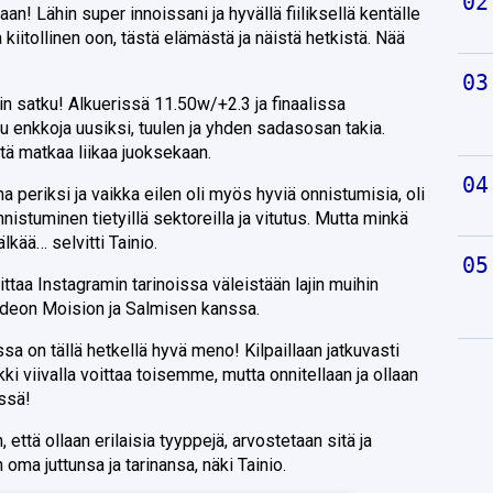
an! Lähin super innoissani ja hyvällä fiiliksellä kentälle
a kiitollinen oon, tästä elämästä ja näistä hetkistä. Nää
ein satku! Alkuerissä 11.50w/+2.3 ja finaalissa
atu enkkoja uusiksi, tuulen ja yhden sadasosan takia.
tä matkaa liikaa juoksekaan.
a periksi ja vaikka eilen oli myös hyviä onnistumisia, oli
stuminen tietyillä sektoreilla ja vitutus. Mutta minkä
älkää… selvitti Tainio.
oittaa Instagramin tarinoissa väleistään lajin muihin
 videon Moision ja Salmisen kanssa.
ssa on tällä hetkellä hyvä meno! Kilpaillaan jatkuvasti
i viivalla voittaa toisemme, mutta onnitellaan ja ollaan
ssä!
 että ollaan erilaisia tyyppejä, arvostetaan sitä ja
n oma juttunsa ja tarinansa, näki Tainio.