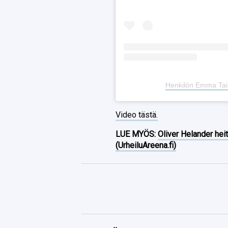
Henkilön Emma Tai
Video tästä.
LUE MYÖS:
Oliver Helander heit
(UrheiluAreena.fi)
Facebook