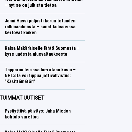
– nyt se on julkista tietoa
Yleisurheilu
Lasse Honkanen
Janni Hussi paljasti karun totuuden
rallimaailmasta – sanat kulisseissa
kertovat kaiken
Ralli
Lasse Honkanen
Kaisa Mäkäräiselle lähtö Suomesta –
kyse uudesta aluevaltauksesta
Talvilajit
Lasse Honkanen
Tapparan leirissä hierotaan käsiä –
NHL:stä voi tippua jättivahvistus:
”Käsittämätön”
Jääkiekko
Lasse Honkanen
TUIMMAT UUTISET
Pysäyttävä päivitys: Juha Miedon
kohtalo surettaa