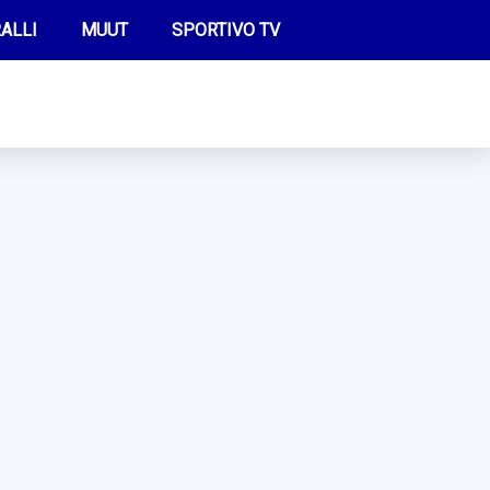
ALLI
MUUT
SPORTIVO TV
FUTIS
KAMPPAILU
OLYMPIALAISET