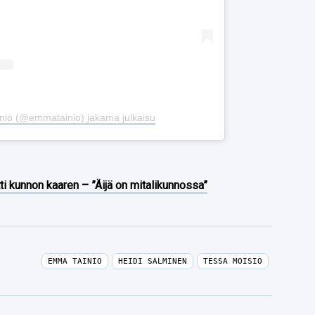
nio (@emmatainio) jakama julkaisu
ti kunnon kaaren – ”Äijä on mitalikunnossa”
EMMA TAINIO
HEIDI SALMINEN
TESSA MOISIO