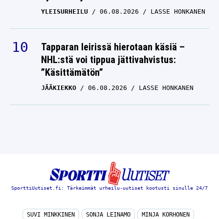
YLEISURHEILU
06.08.2026
LASSE HONKANEN
Tapparan leirissä hierotaan käsiä –
NHL:stä voi tippua jättivahvistus:
”Käsittämätön”
JÄÄKIEKKO
06.08.2026
LASSE HONKANEN
SporttiUutiset.fi: Tärkeimmät urheilu-uutiset kootusti sinulle 24/7
SUVI MINKKINEN
SONJA LEINAMO
MINJA KORHONEN