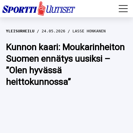
EM-YLEISURHEILU
YLEISURHEILU
24.05.2026
LASSE HONKANEN
JÄÄKIEKKO
Kunnon kaari: Moukarinheiton
Suomen ennätys uusiksi –
YLEISURHEILU
”Olen hyvässä
TALVILAJIT
WILMA HELTELÄ
heittokunnossa”
FORMULA 1
MUSTAFE MUUSE
IIVO NISKANEN
RALLI
KERTTU NISKANEN
MUUT