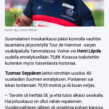
KUVA: ALL OVER PRESS
Suomalainen moukarikausi pääsi kunnolla vauhtiin
lauantaina järjestetyllä Tour de Hammer -sarjan
osakilpailulla Tammelassa. Voiton vei
Henri Liipola
uudella ennätyksellään 75,88. Kisassa todistettiin
kuitenkin myös toisenlaista historiaa.
Tuomas Seppänen
laittoi nimittäin uusiksi 40-
vuotiaiden Suomen ennätyksen. Porilainen sai
lekan lentämään 70,93 metriä ja oli kisan neljäs.
­– Tavoite oli heittää SE ja että tulos alkaisi seiskalla.
Harjoituskausi on ollut vähän repaleinen.
Vuodenvaihteen jälleen oli ongelmia polven kanssa.