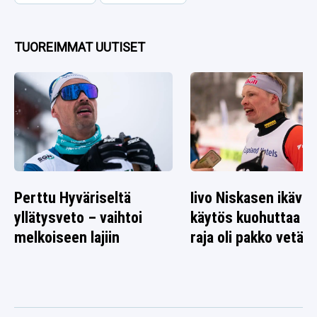
TUOREIMMAT UUTISET
Perttu Hyväriseltä
Iivo Niskasen ikävä
yllätysveto – vaihtoi
käytös kuohuttaa –
melkoiseen lajiin
raja oli pakko vetää