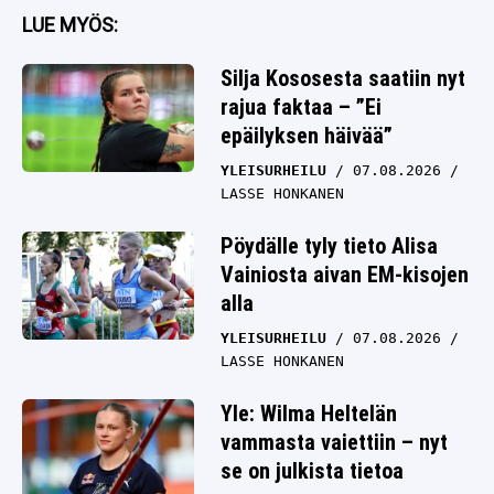
LUE MYÖS:
Silja Kososesta saatiin nyt
rajua faktaa – ”Ei
epäilyksen häivää”
YLEISURHEILU
07.08.2026
LASSE HONKANEN
Pöydälle tyly tieto Alisa
Vainiosta aivan EM-kisojen
alla
YLEISURHEILU
07.08.2026
LASSE HONKANEN
Yle: Wilma Heltelän
vammasta vaiettiin – nyt
se on julkista tietoa