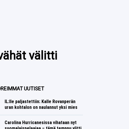
ähät välitti
REIMMAT UUTISET
IL:lle paljastettiin: Kalle Rovanperän
uran kohtalon on naulannut yksi mies
Ralli
Lasse Honkanen
Carolina Hurricanesissa vihataan nyt
suomalaispelaajaa – tämä temppu ylitti