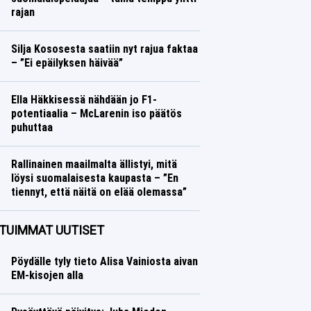
rajan
Jääkiekko
Lasse Honkanen
Silja Kososesta saatiin nyt rajua faktaa
– ”Ei epäilyksen häivää”
Yleisurheilu
Lasse Honkanen
Ella Häkkisessä nähdään jo F1-
potentiaalia – McLarenin iso päätös
puhuttaa
Formula 1
Lasse Honkanen
Rallinainen maailmalta ällistyi, mitä
löysi suomalaisesta kaupasta – ”En
tiennyt, että näitä on elää olemassa”
Ralli
Lasse Honkanen
TUIMMAT UUTISET
Pöydälle tyly tieto Alisa Vainiosta aivan
EM-kisojen alla