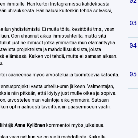
en ihmisille. Hän kertoi Instagramissa kahdeksasta
än uhrauksesta. Hän halusi kuitenkin tehdä selväksi,
eilun yhdistämistä. Ei muita töitä, kesätöitä tms., vaan
iluun. Oon uhrannut aikaa ihmissuhteilta, mutta sitä
 tullut just ne ihmiset jotka ymmärtää mun elämäntyyliä
stavista projekteista ja mahdollisuuksista, joista
ssä elämässä. Kaiken voi tehdä, mutta ei samaan aikaan.
a.
kertoi saaneensa myös arvostelua ja tuomitsevia katseita.
akennusprojekti vasta urheilu-uran jälkeen. Valmentajan,
sia niin pitkään, että löytyy just mulle oikea ja sopiva.
on, arvostelee mun valintoja eikä ymmärrä. Satsaan
n, kun optimaalisesti tavoitteisiin pääsemiseen vaatii,
Hiihtäjä
Anne Kyllönen
kommentoi myös julkaisua.
alaa vaan nyt kun se on vielä mahdollista. Kaikelle