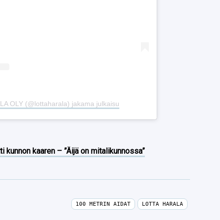
A OLY (@lottaharala) jakama julkaisu
ti kunnon kaaren – ”Äijä on mitalikunnossa”
100 METRIN AIDAT
LOTTA HARALA