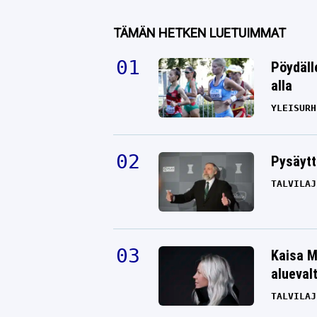
TÄMÄN HETKEN LUETUIMMAT
Pöydäll
alla
YLEISURH
Pysäytt
TALVILAJ
Kaisa M
alueval
TALVILAJ