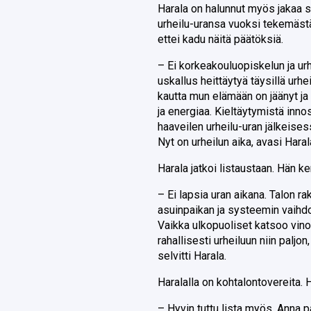
Harala on halunnut myös jakaa s
urheilu-uransa vuoksi tekemästä
ettei kadu näitä päätöksiä.
– Ei korkeakouluopiskelun ja urh
uskallus heittäytyä täysillä urhe
kautta mun elämään on jäänyt ja
ja energiaa. Kieltäytymistä inno
haaveilen urheilu-uran jälkeise
Nyt on urheilun aika, avasi Haral
Harala jatkoi listaustaan. Hän 
– Ei lapsia uran aikana. Talon r
asuinpaikan ja systeemin vaihdok
Vaikka ulkopuoliset katsoo vino
rahallisesti urheiluun niin paljo
selvitti Harala.
Haralalla on kohtalontovereita. 
– Hyvin tuttu lista myös. Anna p