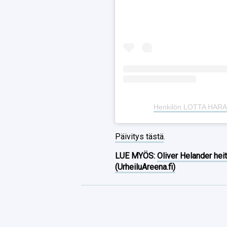
Henkilön LOTTA HARAL
Päivitys tästä
.
LUE MYÖS:
Oliver Helander heit
(UrheiluAreena.fi)