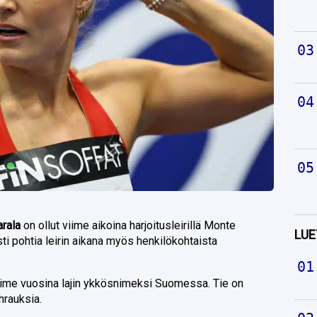
arala
on ollut viime aikoina harjoitusleirillä Monte
LUE
ti pohtia leirin aikana myös henkilökohtaista
iime vuosina lajin ykkösnimeksi Suomessa. Tie on
uhrauksia.