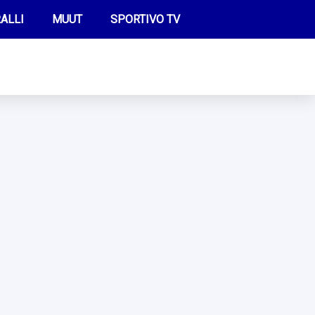
ALLI
MUUT
SPORTIVO TV
FUTIS
KAMPPAILU
OLYMPIALAISET