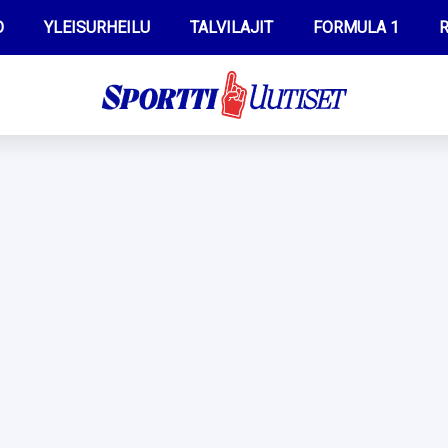
O
YLEISURHEILU
TALVILAJIT
FORMULA 1
R
WILMA HELTELÄ
IIVO NISKANEN
MUSTAFE MUUSE
KERTTU NISKANEN