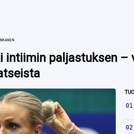
NKANEN
i intiimin paljastuksen – v
atseista
TUO