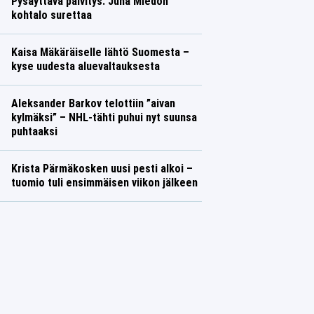
Pysäyttävä päivitys: Juha Miedon
kohtalo surettaa
Kaisa Mäkäräiselle lähtö Suomesta –
kyse uudesta aluevaltauksesta
Aleksander Barkov telottiin ”aivan
kylmäksi” – NHL-tähti puhui nyt suunsa
puhtaaksi
Krista Pärmäkosken uusi pesti alkoi –
tuomio tuli ensimmäisen viikon jälkeen