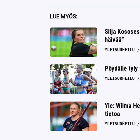
Facebook
LUE MYÖS:
Twitter
Silja Kososes
häivää”
Whatsapp
YLEISURHEILU
Pöydälle tyly
YLEISURHEILU
Yle: Wilma He
tietoa
YLEISURHEILU