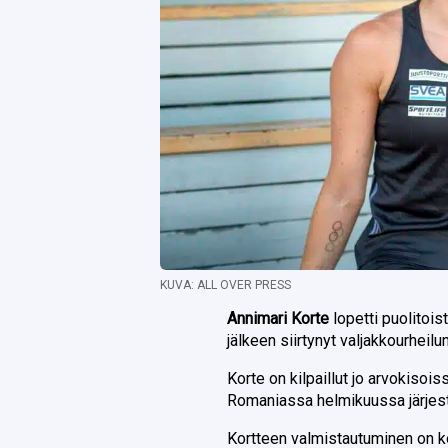
KUVA: ALL OVER PRESS
Annimari Korte
lopetti puolitoi
jälkeen siirtynyt valjakkourheilu
Korte on kilpaillut jo arvokiso
Romaniassa helmikuussa järjes
Kortteen valmistautuminen on ko