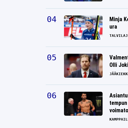
Minja K
ura
TALVILAJ
Valment
Olli Jok
JÄÄKIEKK
Asiantu
tempun 
voimat
KAMPPAIL