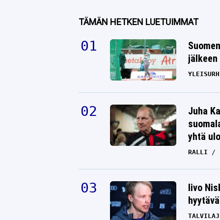
TÄMÄN HETKEN LUETUIMMAT
Suomen 
jälkeen 
YLEISURH
Juha Ka
suomala
yhtä ul
RALLI
Iivo Ni
hyytävät
TALVILAJ