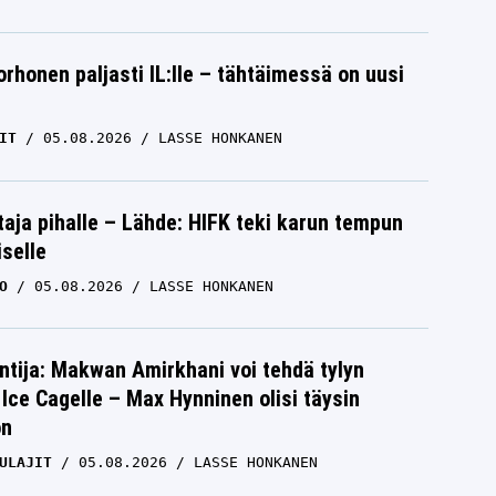
orhonen paljasti IL:lle – tähtäimessä on uusi
IT
05.08.2026
LASSE HONKANEN
aja pihalle – Lähde: HIFK teki karun tempun
iselle
O
05.08.2026
LASSE HONKANEN
ntija: Makwan Amirkhani voi tehdä tylyn
Ice Cagelle – Max Hynninen olisi täysin
on
ULAJIT
05.08.2026
LASSE HONKANEN