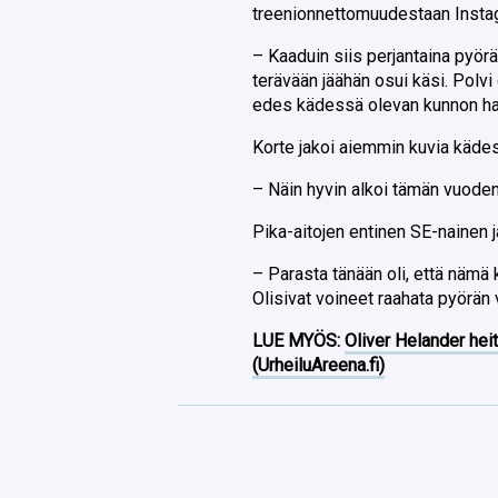
treenionnettomuudestaan Instag
– Kaaduin siis perjantaina pyöräl
terävään jäähän osui käsi. Polvi o
edes kädessä olevan kunnon haav
Korte jakoi aiemmin kuvia käde
– Näin hyvin alkoi tämän vuoden 
Pika-aitojen entinen SE-nainen j
– Parasta tänään oli, että nämä
Olisivat voineet raahata pyörän 
LUE MYÖS:
Oliver Helander heit
(UrheiluAreena.fi)