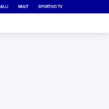
ALLI
MUUT
SPORTIVO TV
FUTIS
KAMPPAILU
OLYMPIALAISET