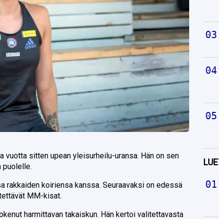
sta vuotta sitten upean yleisurheilu-uransa. Hän on sen
LUE
n puolelle.
issa rakkaiden koiriensa kanssa. Seuraavaksi on edessä
tettävät MM-kisat.
kenut harmittavan takaiskun. Hän kertoi valitettavasta