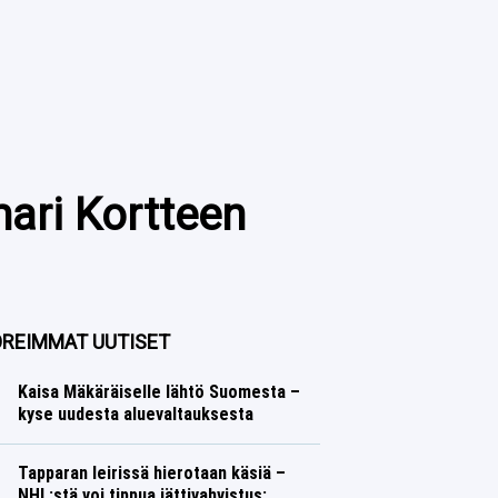
mari Kortteen
REIMMAT UUTISET
Kaisa Mäkäräiselle lähtö Suomesta –
kyse uudesta aluevaltauksesta
Talvilajit
Lasse Honkanen
Tapparan leirissä hierotaan käsiä –
NHL:stä voi tippua jättivahvistus: