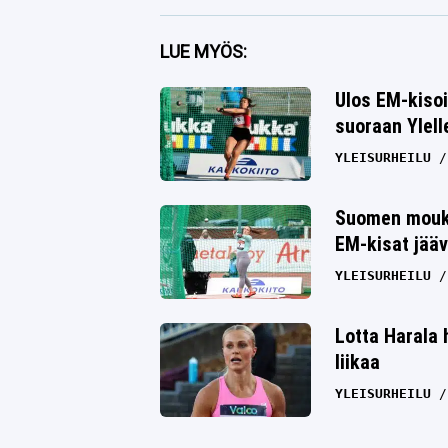
Facebook
LUE MYÖS:
Twitter
Ulos EM-kiso
suoraan Ylell
Whatsapp
YLEISURHEILU
Suomen moukar
EM-kisat jääv
YLEISURHEILU
Lotta Harala h
liikaa
YLEISURHEILU