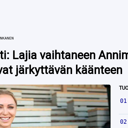
NKANEN
ti: Lajia vaihtaneen Anni
vat järkyttävän käänteen
TUO