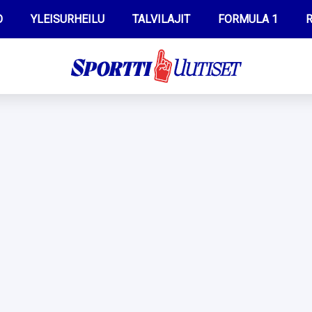
O
YLEISURHEILU
TALVILAJIT
FORMULA 1
R
WILMA HELTELÄ
IIVO NISKANEN
MUSTAFE MUUSE
KERTTU NISKANEN