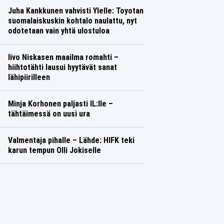
Juha Kankkunen vahvisti Ylelle: Toyotan
suomalaiskuskin kohtalo naulattu, nyt
odotetaan vain yhtä ulostuloa
Iivo Niskasen maailma romahti –
hiihtotähti lausui hyytävät sanat
lähipiirilleen
Minja Korhonen paljasti IL:lle –
tähtäimessä on uusi ura
Valmentaja pihalle – Lähde: HIFK teki
karun tempun Olli Jokiselle