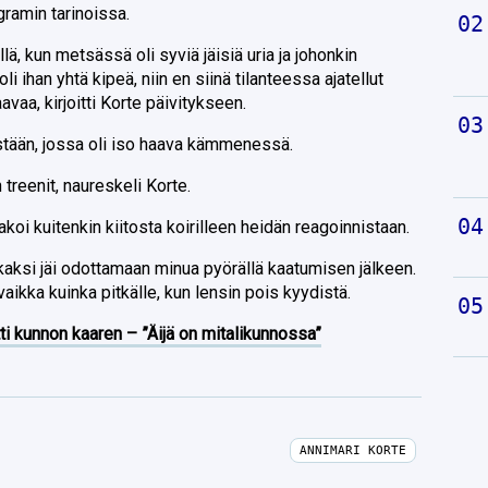
ramin tarinoissa.
lä, kun metsässä oli syviä jäisiä uria ja johonkin
li ihan yhtä kipeä, niin en siinä tilanteessa ajatellut
aa, kirjoitti Korte päivitykseen.
stään, jossa oli iso haava kämmenessä.
treenit, naureskeli Korte.
akoi kuitenkin kiitosta koirilleen heidän reagoinnistaan.
 kaksi jäi odottamaan minua pyörällä kaatumisen jälkeen.
vaikka kuinka pitkälle, kun lensin pois kyydistä.
ti kunnon kaaren – ”Äijä on mitalikunnossa”
ANNIMARI KORTE