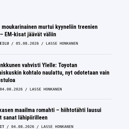
moukarinainen murtui kyyneliin treenien
– EM-kisat jäävät väliin
EILU
05.08.2026
LASSE HONKANEN
nkkunen vahvisti Ylelle: Toyotan
iskuskin kohtalo naulattu, nyt odotetaan vain
ostuloa
04.08.2026
LASSE HONKANEN
skasen maailma romahti – hiihtotähti lausui
 sanat lähipiirilleen
IT
04.08.2026
LASSE HONKANEN