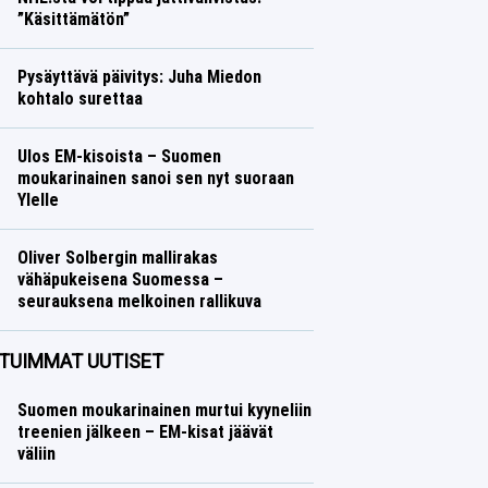
”Käsittämätön”
Jääkiekko
Lasse Honkanen
Pysäyttävä päivitys: Juha Miedon
kohtalo surettaa
Talvilajit
Lasse Honkanen
Ulos EM-kisoista – Suomen
moukarinainen sanoi sen nyt suoraan
Ylelle
Yleisurheilu
Lasse Honkanen
Oliver Solbergin mallirakas
vähäpukeisena Suomessa –
seurauksena melkoinen rallikuva
Ralli
Lasse Honkanen
TUIMMAT UUTISET
Suomen moukarinainen murtui kyyneliin
treenien jälkeen – EM-kisat jäävät
väliin