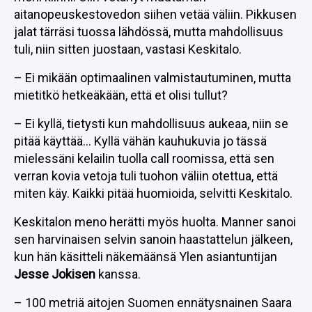
aitanopeuskestovedon siihen vetää väliin. Pikkusen
jalat tärräsi tuossa lähdössä, mutta mahdollisuus
tuli, niin sitten juostaan, vastasi Keskitalo.
– Ei mikään optimaalinen valmistautuminen, mutta
mietitkö hetkeäkään, että et olisi tullut?
– Ei kyllä, tietysti kun mahdollisuus aukeaa, niin se
pitää käyttää… Kyllä vähän kauhukuvia jo tässä
mielessäni kelailin tuolla call roomissa, että sen
verran kovia vetoja tuli tuohon väliin otettua, että
miten käy. Kaikki pitää huomioida, selvitti Keskitalo.
Keskitalon meno herätti myös huolta. Manner sanoi
sen harvinaisen selvin sanoin haastattelun jälkeen,
kun hän käsitteli näkemäänsä Ylen asiantuntijan
Jesse Jokisen
kanssa.
– 100 metriä aitojen Suomen ennätysnainen Saara