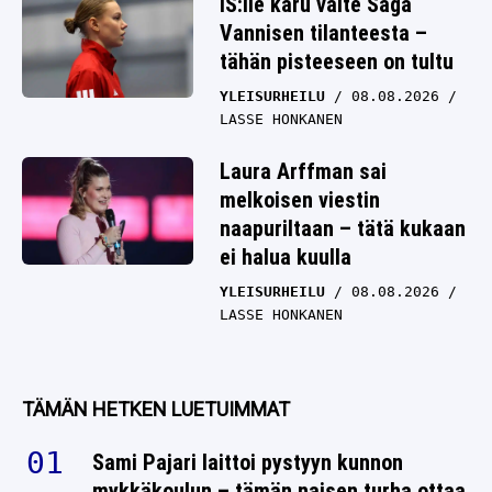
IS:lle karu väite Saga
Vannisen tilanteesta –
tähän pisteeseen on tultu
YLEISURHEILU
08.08.2026
LASSE HONKANEN
Laura Arffman sai
melkoisen viestin
naapuriltaan – tätä kukaan
ei halua kuulla
YLEISURHEILU
08.08.2026
LASSE HONKANEN
TÄMÄN HETKEN LUETUIMMAT
Sami Pajari laittoi pystyyn kunnon
mykkäkoulun – tämän naisen turha ottaa