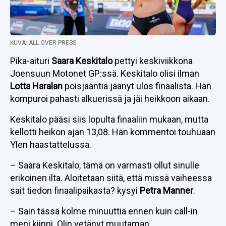
KUVA: ALL OVER PRESS
Pika-aituri
Saara Keskitalo
pettyi keskiviikkona
Joensuun Motonet GP:ssä. Keskitalo olisi ilman
Lotta Haralan
poisjääntiä jäänyt ulos finaalista. Hän
kompuroi pahasti alkuerissä ja jäi heikkoon aikaan.
Keskitalo pääsi siis lopulta finaaliin mukaan, mutta
kellotti heikon ajan 13,08. Hän kommentoi touhuaan
Ylen haastattelussa.
– Saara Keskitalo, tämä on varmasti ollut sinulle
erikoinen ilta. Aloitetaan siitä, että missä vaiheessa
sait tiedon finaalipaikasta? kysyi
Petra Manner
.
– Sain tässä kolme minuuttia ennen kuin call-in
meni kiinni. Olin vetänyt muutaman