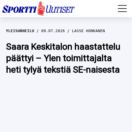
EM-YLEISURHEILU
YLEISURHEILU
09.07.2026
LASSE HONKANEN
JÄÄKIEKKO
Saara Keskitalon haastattelu
päättyi – Ylen toimittajalta
YLEISURHEILU
heti tylyä tekstiä SE-naisesta
TALVILAJIT
WILMA HELTELÄ
FORMULA 1
MUSTAFE MUUSE
IIVO NISKANEN
RALLI
KERTTU NISKANEN
MUUT