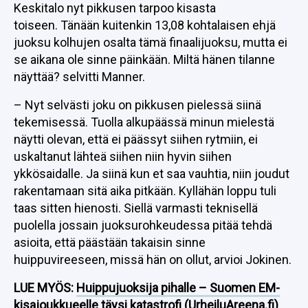
Keskitalo nyt pikkusen tarpoo kisasta
toiseen. Tänään kuitenkin 13,08 kohtalaisen ehjä
juoksu kolhujen osalta tämä finaalijuoksu, mutta ei
se aikana ole sinne päinkään. Miltä hänen tilanne
näyttää? selvitti Manner.
– Nyt selvästi joku on pikkusen pielessä siinä
tekemisessä. Tuolla alkupäässä minun mielestä
näytti olevan, että ei päässyt siihen rytmiin, ei
uskaltanut lähteä siihen niin hyvin siihen
ykkösaidalle. Ja siinä kun et saa vauhtia, niin joudut
rakentamaan sitä aika pitkään. Kyllähän loppu tuli
taas sitten hienosti. Siellä varmasti teknisellä
puolella jossain juoksurohkeudessa pitää tehdä
asioita, että päästään takaisin sinne
huippuvireeseen, missä hän on ollut, arvioi Jokinen.
LUE MYÖS:
Huippujuoksija pihalle – Suomen EM-
kisajoukkueelle täysi katastrofi (UrheiluAreena.fi)