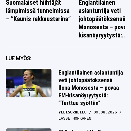
Suomalaiset hiihtäjät
Englantilainen
lämpimissä tunnelmissa
asiantuntija veti
– ”Kaunis rakkaustarina”
johtopäätöksensä I
Monosesta – povaa
kisanöyryytystä:
”Tarttuu syöttiin”
LUE MYÖS:
Englantilainen asiantuntija
veti johtopäätöksensä
Ilona Monosesta – povaa
EM-kisanöyryytystä:
”Tarttuu syöttiin”
YLEISURHEILU
09.08.2026
LASSE HONKANEN