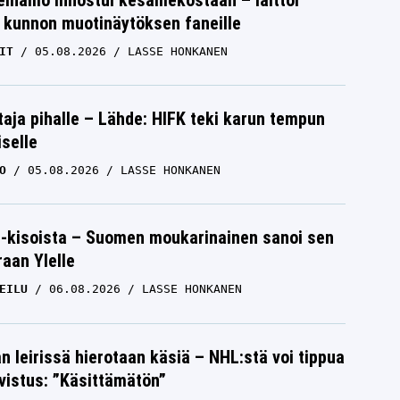
einamo innostui kesämekostaan – laittoi
 kunnon muotinäytöksen faneille
IT
05.08.2026
LASSE HONKANEN
aja pihalle – Lähde: HIFK teki karun tempun
iselle
O
05.08.2026
LASSE HONKANEN
-kisoista – Suomen moukarinainen sanoi sen
raan Ylelle
EILU
06.08.2026
LASSE HONKANEN
n leirissä hierotaan käsiä – NHL:stä voi tippua
hvistus: ”Käsittämätön”