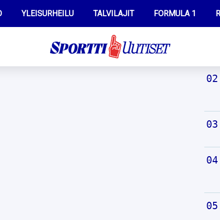
O
YLEISURHEILU
TALVILAJIT
FORMULA 1
R
TUO
WILMA HELTELÄ
IIVO NISKANEN
MUSTAFE MUUSE
KERTTU NISKANEN