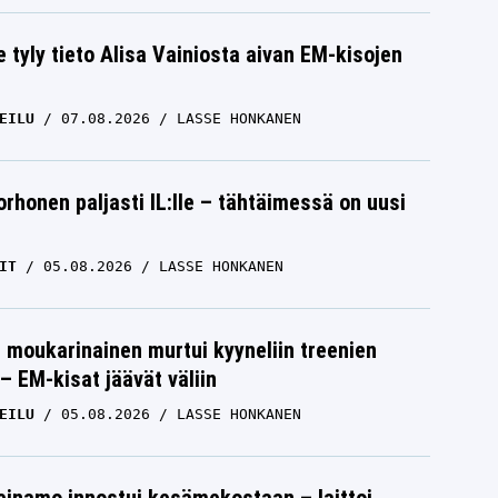
e tyly tieto Alisa Vainiosta aivan EM-kisojen
EILU
07.08.2026
LASSE HONKANEN
orhonen paljasti IL:lle – tähtäimessä on uusi
IT
05.08.2026
LASSE HONKANEN
moukarinainen murtui kyyneliin treenien
– EM-kisat jäävät väliin
EILU
05.08.2026
LASSE HONKANEN