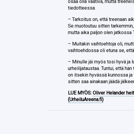
osaa olla vaativa, mutta treene
tiedotteessa.
– Tarkoitus on, että treenaan ai
Se muotoutuu sitten tarkemmi
mutta aika paljon olen jatkossa 
– Muitakin vaihtoehtoja oli, mutt
vaihtoehdossa oli etuna se, että
– Minulle jäi myös tosi hyvä ja l
urheilijataustaa. Tuntui, että hä
on itsekin hyvässä kunnossa ja 
sitten saa ainakaan jäädä jälkee
LUE MYÖS:
Oliver Helander heit
(UrheiluAreena.fi)