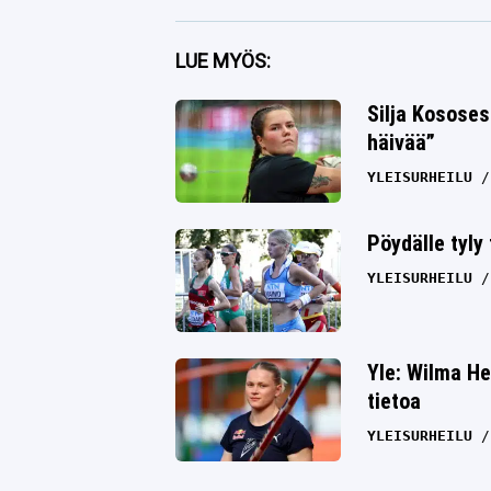
Facebook
LUE MYÖS:
Twitter
Silja Kososes
häivää”
Whatsapp
YLEISURHEILU
Pöydälle tyly
YLEISURHEILU
Yle: Wilma He
tietoa
YLEISURHEILU