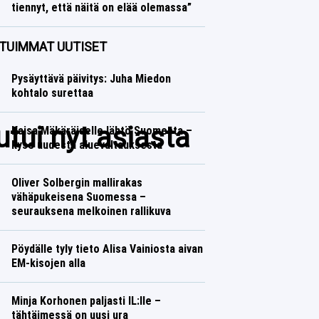
tiennyt, että näitä on elää olemassa”
Ralli
Lasse Honkanen
TUIMMAT UUTISET
Pysäyttävä päivitys: Juha Miedon
kohtalo surettaa
tui nyt asiasta
Kaisa Mäkäräiselle lähtö Suomesta –
kyse uudesta aluevaltauksesta
Oliver Solbergin mallirakas
vähäpukeisena Suomessa –
seurauksena melkoinen rallikuva
Pöydälle tyly tieto Alisa Vainiosta aivan
EM-kisojen alla
Minja Korhonen paljasti IL:lle –
tähtäimessä on uusi ura