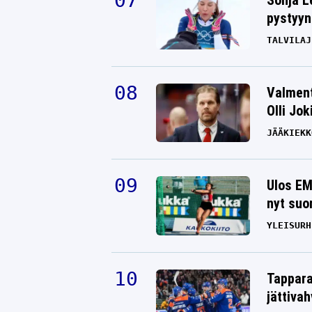
Sonja L
pystyyn
TALVILAJ
Valment
Olli Jok
JÄÄKIEKK
Ulos EM
nyt suo
YLEISURH
Tappara
jättiva