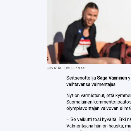
KUVA: ALL OVER PRESS
Seitsenottelija
Saga Vanninen
yl
vaihtavansa valmentajaa.
Nyt on varmistunut, että kymme
Suomalainen kommentoi päätöstää
olympiavoittajan valvovan silmän
– Se vaikutti tosi hyvältä. Erki n
Valmentajana hän on hauska, mut