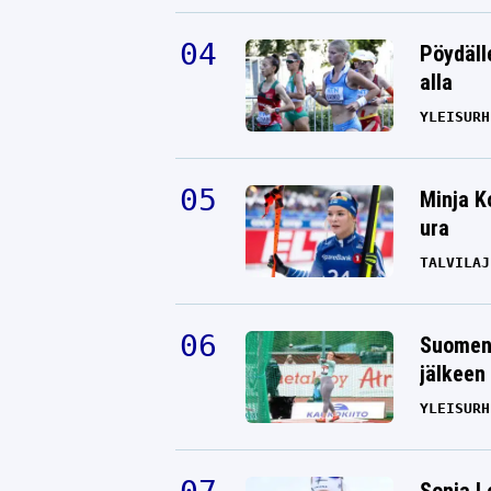
Pöydäll
alla
YLEISURH
Minja K
ura
TALVILAJ
Suomen 
jälkeen 
YLEISURH