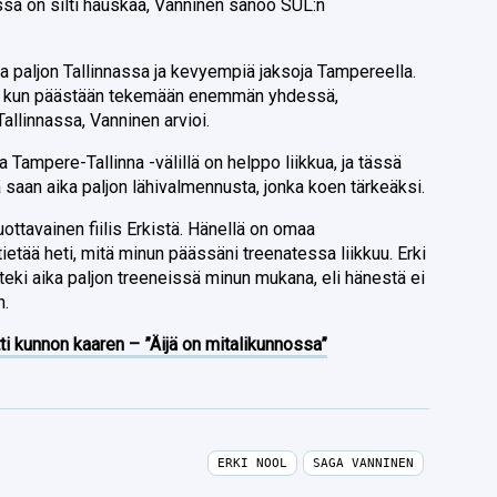
issä on silti hauskaa, Vanninen sanoo SUL:n
ka paljon Tallinnassa ja kevyempiä jaksoja Tampereella.
n, kun päästään tekemään enemmän yhdessä,
Tallinnassa, Vanninen arvioi.
a Tampere-Tallinna -välillä on helppo liikkua, ja tässä
 saan aika paljon lähivalmennusta, jonka koen tärkeäksi.
uottavainen fiilis Erkistä. Hänellä on omaa
n tietää heti, mitä minun päässäni treenatessa liikkuu. Erki
teki aika paljon treeneissä minun mukana, eli hänestä ei
n.
ti kunnon kaaren – ”Äijä on mitalikunnossa”
ERKI NOOL
SAGA VANNINEN