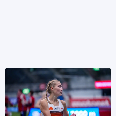
SPORTIVO TV
FUTIS
KAMPPAILU
OLYMPIALAISET