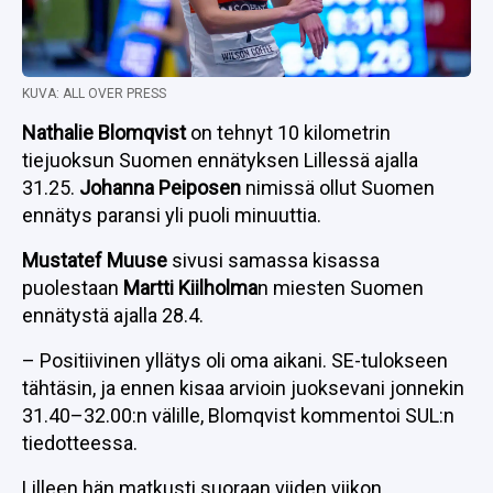
KUVA: ALL OVER PRESS
Nathalie Blomqvist
on tehnyt 10 kilometrin
tiejuoksun Suomen ennätyksen Lillessä ajalla
31.25.
Johanna Peiposen
nimissä ollut Suomen
ennätys paransi yli puoli minuuttia.
Mustatef Muuse
sivusi samassa kisassa
puolestaan
Martti Kiilholma
n miesten Suomen
ennätystä ajalla 28.4.
– Positiivinen yllätys oli oma aikani. SE-tulokseen
tähtäsin, ja ennen kisaa arvioin juoksevani jonnekin
31.40–32.00:n välille, Blomqvist kommentoi SUL:n
tiedotteessa.
Lilleen hän matkusti suoraan viiden viikon