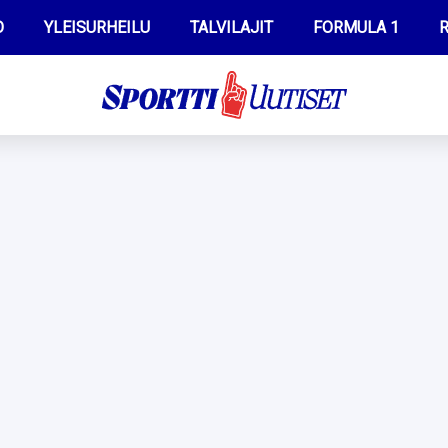
O
YLEISURHEILU
TALVILAJIT
FORMULA 1
R
WILMA HELTELÄ
IIVO NISKANEN
MUSTAFE MUUSE
KERTTU NISKANEN