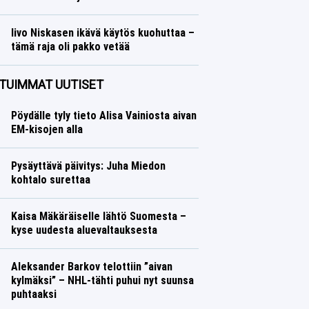
Talvilajit
Lasse Honkanen
Iivo Niskasen ikävä käytös kuohuttaa –
tämä raja oli pakko vetää
Talvilajit
Lasse Honkanen
TUIMMAT UUTISET
Pöydälle tyly tieto Alisa Vainiosta aivan
EM-kisojen alla
Pysäyttävä päivitys: Juha Miedon
kohtalo surettaa
Kaisa Mäkäräiselle lähtö Suomesta –
kyse uudesta aluevaltauksesta
Aleksander Barkov telottiin ”aivan
kylmäksi” – NHL-tähti puhui nyt suunsa
puhtaaksi