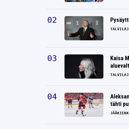
Pysäytt
TALVILAJ
Kaisa M
alueval
TALVILAJ
Aleksan
tähti p
JÄÄKIEKK