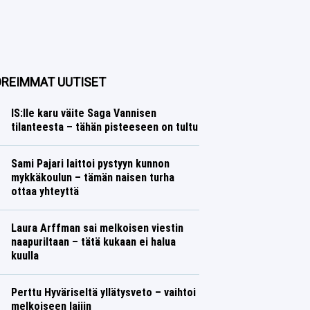
REIMMAT UUTISET
IS:lle karu väite Saga Vannisen
tilanteesta – tähän pisteeseen on tultu
Yleisurheilu
Lasse Honkanen
Sami Pajari laittoi pystyyn kunnon
mykkäkoulun – tämän naisen turha
ottaa yhteyttä
Ralli
Lasse Honkanen
Laura Arffman sai melkoisen viestin
naapuriltaan – tätä kukaan ei halua
kuulla
Yleisurheilu
Lasse Honkanen
Perttu Hyväriseltä yllätysveto – vaihtoi
melkoiseen lajiin