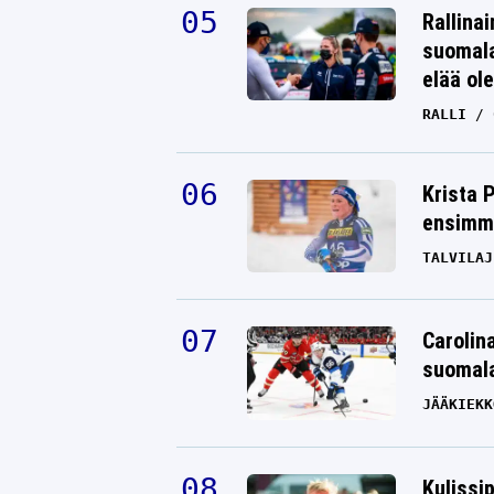
Rallinai
suomala
elää ol
RALLI
Krista 
ensimmä
TALVILAJ
Carolin
suomala
JÄÄKIEKK
Kulissi