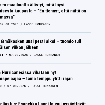
nen maailmalta ällistyi, mitä löysi
isesta kaupasta – ”En tiennyt, että näitä on
emassa”
07.08.2026
LASSE HONKANEN
Pärmäkosken uusi pesti alkoi – tuomio tuli
isen viikon jälkeen
IT
07.08.2026
LASSE HONKANEN
a Hurricanesissa vihataan nyt
ispelaajaa – tämä temppu ylitti rajan
O
07.08.2026
LASSE HONKANEN
paljastus: Esapekka Lappi lausui pysäyttävät