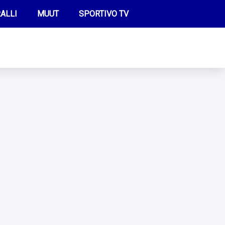
ALLI
MUUT
SPORTIVO TV
FUTIS
KAMPPAILU
OLYMPIALAISET