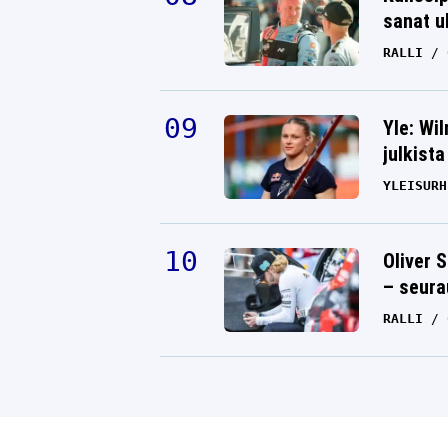
sanat u
RALLI
Yle: Wi
julkista
YLEISURH
Oliver 
– seura
RALLI