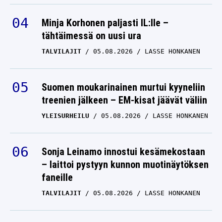
Minja Korhonen paljasti IL:lle –
tähtäimessä on uusi ura
TALVILAJIT
05.08.2026
LASSE HONKANEN
Suomen moukarinainen murtui kyyneliin
treenien jälkeen – EM-kisat jäävät väliin
YLEISURHEILU
05.08.2026
LASSE HONKANEN
Sonja Leinamo innostui kesämekostaan
– laittoi pystyyn kunnon muotinäytöksen
faneille
TALVILAJIT
05.08.2026
LASSE HONKANEN