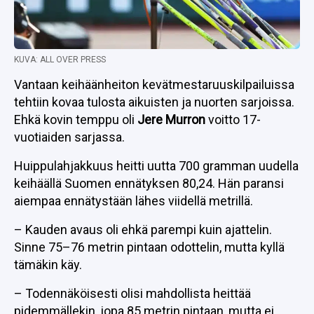
KUVA: ALL OVER PRESS
Vantaan keihäänheiton kevätmestaruuskilpailuissa
tehtiin kovaa tulosta aikuisten ja nuorten sarjoissa.
Ehkä kovin temppu oli
Jere Murron
voitto 17-
vuotiaiden sarjassa.
Huippulahjakkuus heitti uutta 700 gramman uudella
keihäällä Suomen ennätyksen 80,24. Hän paransi
aiempaa ennätystään lähes viidellä metrillä.
– Kauden avaus oli ehkä parempi kuin ajattelin.
Sinne 75–76 metrin pintaan odottelin, mutta kyllä
tämäkin käy.
– Todennäköisesti olisi mahdollista heittää
pidemmällekin, jopa 85 metrin pintaan, mutta ei