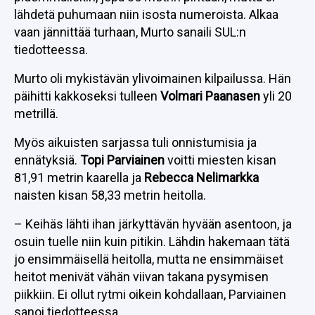
lähdetä puhumaan niin isosta numeroista. Alkaa
vaan jännittää turhaan, Murto sanaili SUL:n
tiedotteessa.
Murto oli mykistävän ylivoimainen kilpailussa. Hän
päihitti kakkoseksi tulleen
Volmari Paanasen
yli 20
metrillä.
Myös aikuisten sarjassa tuli onnistumisia ja
ennätyksiä.
Topi Parviainen
voitti miesten kisan
81,91 metrin kaarella ja
Rebecca Nelimarkka
naisten kisan 58,33 metrin heitolla.
– Keihäs lähti ihan järkyttävän hyvään asentoon, ja
osuin tuelle niin kuin pitikin. Lähdin hakemaan tätä
jo ensimmäisellä heitolla, mutta ne ensimmäiset
heitot menivät vähän viivan takana pysymisen
piikkiin. Ei ollut rytmi oikein kohdallaan, Parviainen
sanoi tiedotteessa.