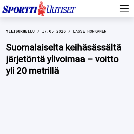
EM-YLEISURHEILU
YLEISURHEILU
17.05.2026
LASSE HONKANEN
JÄÄKIEKKO
Suomalaiselta keihäsässältä
järjetöntä ylivoimaa – voitto
YLEISURHEILU
yli 20 metrillä
TALVILAJIT
WILMA HELTELÄ
FORMULA 1
MUSTAFE MUUSE
IIVO NISKANEN
RALLI
KERTTU NISKANEN
MUUT