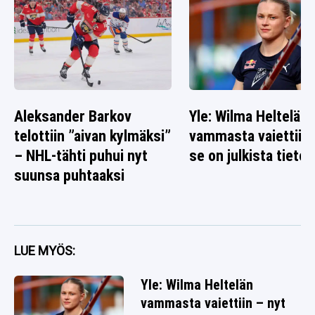
Aleksander Barkov
Yle: Wilma Heltelän
telottiin ”aivan kylmäksi”
vammasta vaiettiin 
– NHL-tähti puhui nyt
se on julkista tietoa
suunsa puhtaaksi
LUE MYÖS:
Yle: Wilma Heltelän
vammasta vaiettiin – nyt