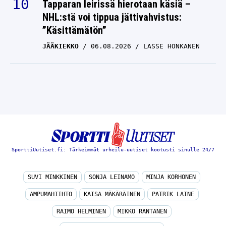
Tapparan leirissä hierotaan käsiä –
NHL:stä voi tippua jättivahvistus:
”Käsittämätön”
JÄÄKIEKKO
06.08.2026
LASSE HONKANEN
SporttiUutiset.fi: Tärkeimmät urheilu-uutiset kootusti sinulle 24/7
SUVI MINKKINEN
SONJA LEINAMO
MINJA KORHONEN
AMPUMAHIIHTO
KAISA MÄKÄRÄINEN
PATRIK LAINE
RAIMO HELMINEN
MIKKO RANTANEN