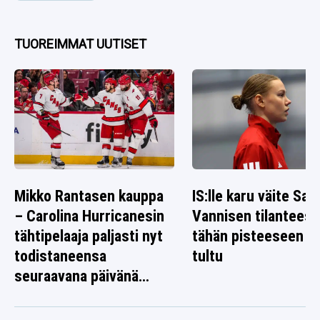
TUOREIMMAT UUTISET
Mikko Rantasen kauppa
IS:lle karu väite Sag
– Carolina Hurricanesin
Vannisen tilanteest
tähtipelaaja paljasti nyt
tähän pisteeseen o
todistaneensa
tultu
seuraavana päivänä
jotain poikkeuksellista