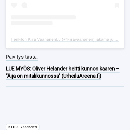
Henkilön Kiira Väänänen❤️‍🔥 (@kiiravaananen) jakama julkaisu
Päivitys tästä.
LUE MYÖS:
Oliver Helander heitti kunnon kaaren –
”Äijä on mitalikunnossa” (UrheiluAreena.fi)
KIIRA VÄÄNÄNEN