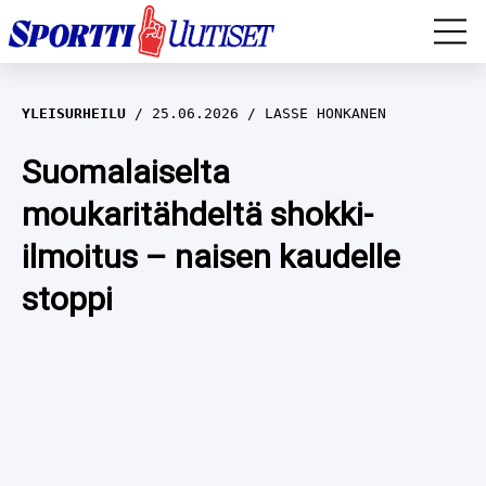
EM-YLEISURHEILU
YLEISURHEILU
25.06.2026
LASSE HONKANEN
JÄÄKIEKKO
Suomalaiselta
moukaritähdeltä shokki-
YLEISURHEILU
ilmoitus – naisen kaudelle
TALVILAJIT
WILMA HELTELÄ
stoppi
FORMULA 1
MUSTAFE MUUSE
IIVO NISKANEN
RALLI
KERTTU NISKANEN
MUUT