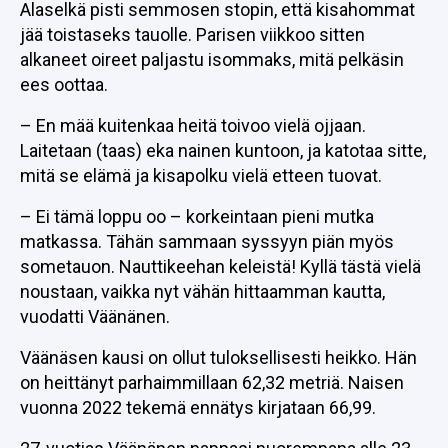
Alaselkä pisti semmosen stopin, että kisahommat
jää toistaseks tauolle. Parisen viikkoo sitten
alkaneet oireet paljastu isommaks, mitä pelkäsin
ees oottaa.
– En mää kuitenkaa heitä toivoo vielä ojjaan.
Laitetaan (taas) eka nainen kuntoon, ja katotaa sitte,
mitä se elämä ja kisapolku vielä etteen tuovat.
– Ei tämä loppu oo – korkeintaan pieni mutka
matkassa. Tähän sammaan syssyyn piän myös
sometauon. Nauttikeehan keleistä! Kyllä tästä vielä
noustaan, vaikka nyt vähän hittaamman kautta,
vuodatti Väänänen.
Väänäsen kausi on ollut tuloksellisesti heikko. Hän
on heittänyt parhaimmillaan 62,32 metriä. Naisen
vuonna 2022 tekemä ennätys kirjataan 66,99.