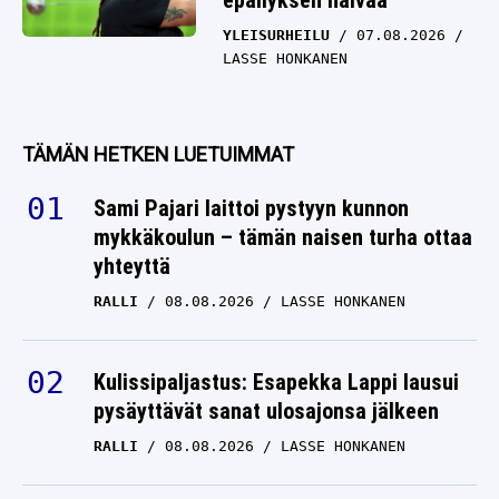
epäilyksen häivää”
YLEISURHEILU
07.08.2026
LASSE HONKANEN
TÄMÄN HETKEN LUETUIMMAT
Sami Pajari laittoi pystyyn kunnon
mykkäkoulun – tämän naisen turha ottaa
yhteyttä
RALLI
08.08.2026
LASSE HONKANEN
Kulissipaljastus: Esapekka Lappi lausui
pysäyttävät sanat ulosajonsa jälkeen
RALLI
08.08.2026
LASSE HONKANEN