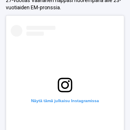
27-vuotias Väänänen nappasi nuorempana alle 23-
vuotiaiden EM-pronssia.
Näytä tämä julkaisu Instagramissa