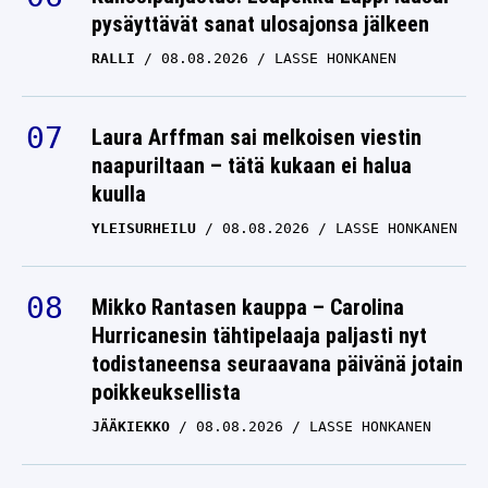
RALLI
08.08.2026
LASSE HONKANEN
Laura Arffman sai melkoisen viestin
naapuriltaan – tätä kukaan ei halua
kuulla
YLEISURHEILU
08.08.2026
LASSE HONKANEN
Mikko Rantasen kauppa – Carolina
Hurricanesin tähtipelaaja paljasti nyt
todistaneensa seuraavana päivänä jotain
poikkeuksellista
JÄÄKIEKKO
08.08.2026
LASSE HONKANEN
Naisjuoksija ulkona EM-kisoista – Julia