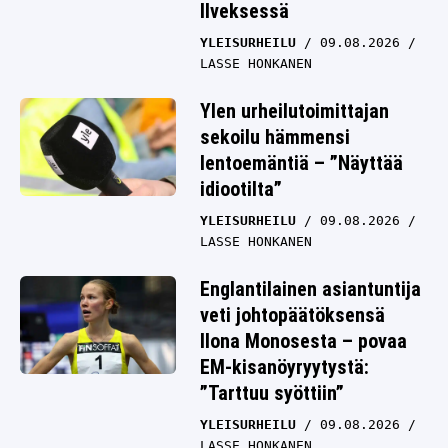
Ilveksessä
YLEISURHEILU
09.08.2026
LASSE HONKANEN
Ylen urheilutoimittajan
sekoilu hämmensi
lentoemäntiä – ”Näyttää
idiootilta”
YLEISURHEILU
09.08.2026
LASSE HONKANEN
Englantilainen asiantuntija
veti johtopäätöksensä
Ilona Monosesta – povaa
EM-kisanöyryytystä:
”Tarttuu syöttiin”
YLEISURHEILU
09.08.2026
LASSE HONKANEN