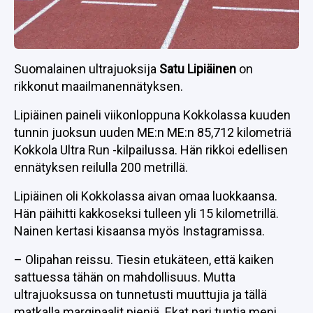
Suomalainen ultrajuoksija
Satu Lipiäinen
on
rikkonut maailmanennätyksen.
Lipiäinen paineli viikonloppuna Kokkolassa kuuden
tunnin juoksun uuden ME:n ME:n 85,712 kilometriä
Kokkola Ultra Run -kilpailussa. Hän rikkoi edellisen
ennätyksen reilulla 200 metrillä.
Lipiäinen oli Kokkolassa aivan omaa luokkaansa.
Hän päihitti kakkoseksi tulleen yli 15 kilometrillä.
Nainen kertasi kisaansa myös Instagramissa.
– Olipahan reissu. Tiesin etukäteen, että kaiken
sattuessa tähän on mahdollisuus. Mutta
ultrajuoksussa on tunnetusti muuttujia ja tällä
matkalla marginaalit pieniä. Ekat pari tuntia meni