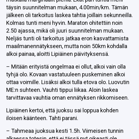
täysin suunnitelman mukaan, 4.00min/km. Tämän
jälkeen oli tarkoitus laskea tahtia joillain sekunneilla.
Kolmas tunti meni hyvin. Maraton ohitettiin noin
2.50 ajassa, mikä oli juuri suunnitelman mukaan.
Neljäs tunti oli tarkoitus jatkaa eron kasvattamista
maailmanennätykseen, mutta noin 50km kohdalla
alkoi painaa, aloitti Lipiäinen päivityksensä.
– Mitään erityistä ongelmaa ei ollut, alkoi vain olla
tyhjä olo. Kovaan vastatuuleen puskeminen alkoi
ottaa voimille. Lisäksi alkoi tulla etova olo. Luovutin
ME:n suhteen. Vauhti tippui liikaa. Aloin laskea
tarvittavaa vauhtia oman ennätyksen rikkomiseen.
Lipiäinen kertoi, että juoksu sai loppua kohden
iloisen käänteen. Tahti parani.
– Tahmeaa juoksua kesti 1.5h. Viimeisen tunnin
alkaessa totesin, että ei tässä nyt oikeasti ole