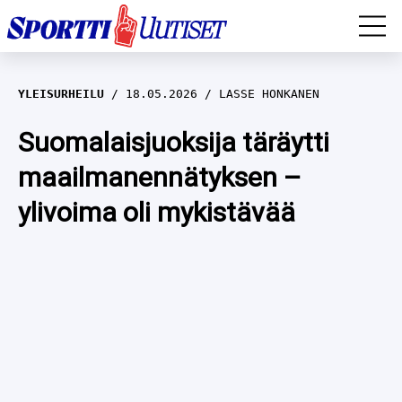
EM-YLEISURHEILU
YLEISURHEILU
18.05.2026
LASSE HONKANEN
JÄÄKIEKKO
Suomalaisjuoksija täräytti
maailmanennätyksen –
YLEISURHEILU
ylivoima oli mykistävää
TALVILAJIT
WILMA HELTELÄ
FORMULA 1
MUSTAFE MUUSE
IIVO NISKANEN
RALLI
KERTTU NISKANEN
MUUT