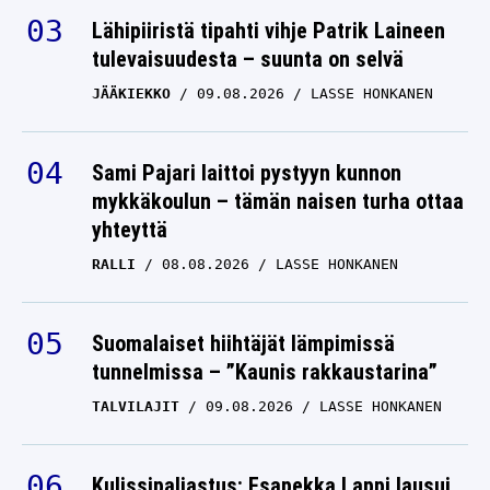
tulevaisuudesta – suunta on selvä
JÄÄKIEKKO
09.08.2026
LASSE HONKANEN
Sami Pajari laittoi pystyyn kunnon
mykkäkoulun – tämän naisen turha ottaa
yhteyttä
RALLI
08.08.2026
LASSE HONKANEN
Suomalaiset hiihtäjät lämpimissä
tunnelmissa – ”Kaunis rakkaustarina”
TALVILAJIT
09.08.2026
LASSE HONKANEN
Kulissipaljastus: Esapekka Lappi lausui
pysäyttävät sanat ulosajonsa jälkeen