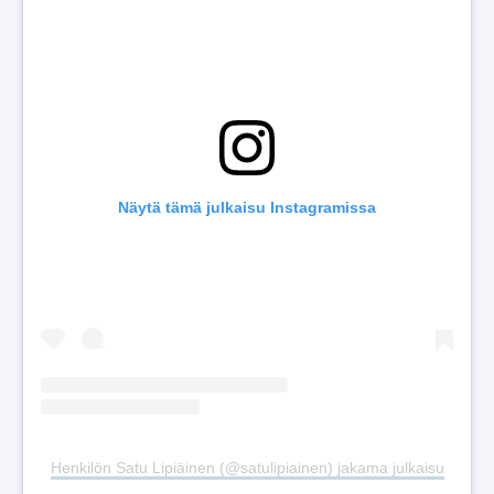
Näytä tämä julkaisu Instagramissa
Henkilön Satu Lipiäinen (@satulipiainen) jakama julkaisu