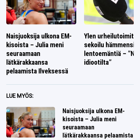
Naisjuoksija ulkona EM-
Ylen urheilutoimitta
kisoista – Julia meni
sekoilu hämmensi
seuraamaan
lentoemäntiä – ”Nä
lätkärakkaansa
idiootilta”
pelaamista Ilveksessä
LUE MYÖS:
Naisjuoksija ulkona EM-
kisoista – Julia meni
seuraamaan
lätkärakkaansa pelaamista