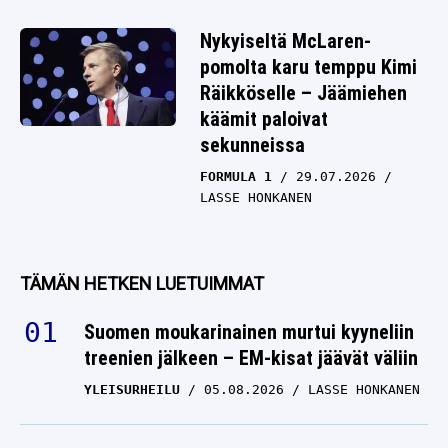
Nykyiseltä McLaren-
pomolta karu temppu Kimi
Räikköselle – Jäämiehen
käämit paloivat
sekunneissa
FORMULA 1
29.07.2026
LASSE HONKANEN
TÄMÄN HETKEN LUETUIMMAT
Suomen moukarinainen murtui kyyneliin
treenien jälkeen – EM-kisat jäävät väliin
YLEISURHEILU
05.08.2026
LASSE HONKANEN