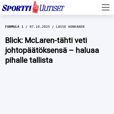
EM-YLEISURHEILU
FORMULA 1
07.10.2025
LASSE HONKANEN
JÄÄKIEKKO
Blick: McLaren-tähti veti
johtopäätöksensä – haluaa
YLEISURHEILU
pihalle tallista
TALVILAJIT
WILMA HELTELÄ
FORMULA 1
MUSTAFE MUUSE
IIVO NISKANEN
RALLI
KERTTU NISKANEN
MUUT