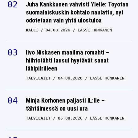
Juha Kankkunen vahvisti Ylelle: Toyotan
suomalaiskuskin kohtalo naulattu, nyt
odotetaan vain yhtä ulostuloa
RALLI
04.08.2026
LASSE HONKANEN
Iivo Niskasen maailma romahti –
hiihtotähti lausui hyytävät sanat
lähipiirilleen
TALVILAJIT
04.08.2026
LASSE HONKANEN
Minja Korhonen paljasti IL:lle –
tähtäimessä on uusi ura
TALVILAJIT
05.08.2026
LASSE HONKANEN