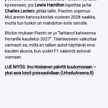
kyseeseen, jos
Lewis Hamilton
lopettaa ja/tai
Charles Leclerc
jättää tallin. Piastrin sopimus
McLarenin kanssa kestää vuoteen 2028 saakka,
mutta tuo tuskin on mahdoton este siirrolle.
Blickin mukaan Piastri on jo ”laittanut katseensa
Ferrarille kaudeksi 2027”. Tilanteeseen vaikuttaa
varmasti se, miltä eri tallien autot näyttävät ensi
kauden alussa, kun uudet F1-säännöt astuvat
voimaan.
LUE MYÖS:
Iivo Niskanen päivitti kuulumisiaan –
yksi asia loisti poissaolollaan (UrheiluAreena.fi)