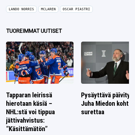
LANDO NORRIS
MCLAREN
OSCAR PIASTRI
TUOREIMMAT UUTISET
Tapparan leirissä
Pysäyttävä päivitys
hierotaan käsiä –
Juha Miedon kohtal
NHL:stä voi tippua
surettaa
jättivahvistus:
”Käsittämätön”