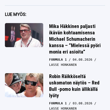
LUE MYÖS:
Mika Häkkinen paljasti
ikävän kohtaamisensa
Michael Schumacherin
kanssa – ”Mielessä pyöri
monia eri asioita”
FORMULA 1
04.08.2026
LASSE HONKANEN
Robin Räikköseltä
uskomaton näytös – Red
Bull -pomo kuin ällikällä
lyöty
FORMULA 1
03.08.2026
LASSE HONKANEN