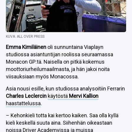
KUVA: ALL OVER PRESS
Emma Kimiläinen
oli sunnuntaina Viaplayn
studiossa asiantuntijan roolissa seuraamassa
Monacon GP:tä. Naisella on pitkä kokemus
moottoriurheilumaailmasta, ja hän jakoi noita
viisauksiaan myös Monacossa.
Asia nousi esille, kun studiossa analysoitiin Ferrarin
Charles Leclercin
käytöstä
Mervi Kallion
haastattelussa
.
– Kehonkieli totta kai kertoo kaiken. Saa olla kyllä
kieli keskellä suuta aina. Siihenhän oikeastaan
noissa Driver Academyissa ja muissa