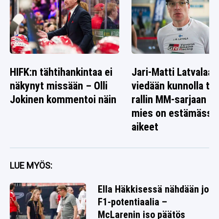
HIFK:n tähtihankintaa ei
Jari-Matti Latvalaa
näkynyt missään – Olli
viedään kunnolla tak
Jokinen kommentoi näin
rallin MM-sarjaan – 
mies on estämässä
aikeet
LUE MYÖS:
Ella Häkkisessä nähdään jo
F1-potentiaalia –
McLarenin iso päätös