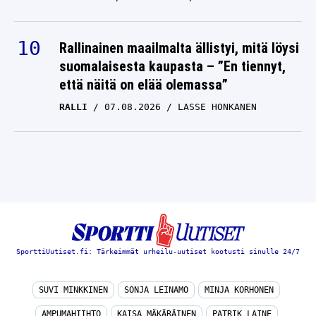
Rallinainen maailmalta ällistyi, mitä löysi
suomalaisesta kaupasta – ”En tiennyt,
että näitä on elää olemassa”
RALLI
07.08.2026
LASSE HONKANEN
SporttiUutiset.fi: Tärkeimmät urheilu-uutiset kootusti sinulle 24/7
SUVI MINKKINEN
SONJA LEINAMO
MINJA KORHONEN
AMPUMAHIIHTO
KAISA MÄKÄRÄINEN
PATRIK LAINE