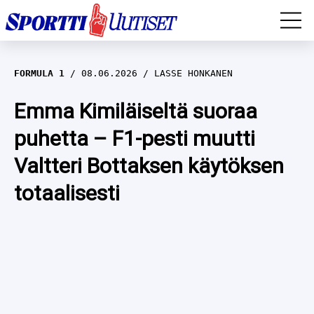
EM-YLEISURHEILU
FORMULA 1
08.06.2026
LASSE HONKANEN
JÄÄKIEKKO
Emma Kimiläiseltä suoraa
puhetta – F1-pesti muutti
YLEISURHEILU
Valtteri Bottaksen käytöksen
TALVILAJIT
WILMA HELTELÄ
totaalisesti
FORMULA 1
MUSTAFE MUUSE
IIVO NISKANEN
RALLI
KERTTU NISKANEN
MUUT