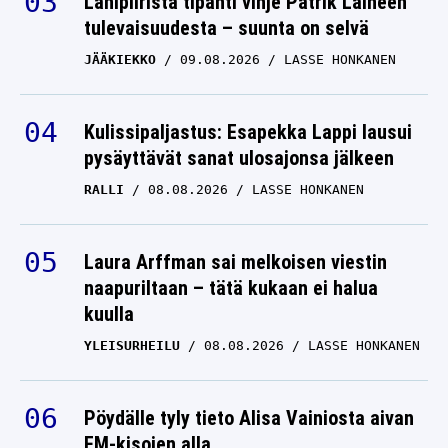
Lähipiiristä tipahti vihje Patrik Laineen
tulevaisuudesta – suunta on selvä
JÄÄKIEKKO
09.08.2026
LASSE HONKANEN
Kulissipaljastus: Esapekka Lappi lausui
pysäyttävät sanat ulosajonsa jälkeen
RALLI
08.08.2026
LASSE HONKANEN
Laura Arffman sai melkoisen viestin
naapuriltaan – tätä kukaan ei halua
kuulla
YLEISURHEILU
08.08.2026
LASSE HONKANEN
Pöydälle tyly tieto Alisa Vainiosta aivan
EM-kisojen alla