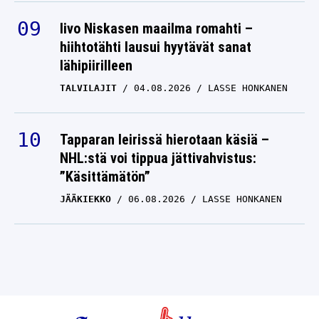
Iivo Niskasen maailma romahti –
hiihtotähti lausui hyytävät sanat
lähipiirilleen
TALVILAJIT
04.08.2026
LASSE HONKANEN
Tapparan leirissä hierotaan käsiä –
NHL:stä voi tippua jättivahvistus:
”Käsittämätön”
JÄÄKIEKKO
06.08.2026
LASSE HONKANEN