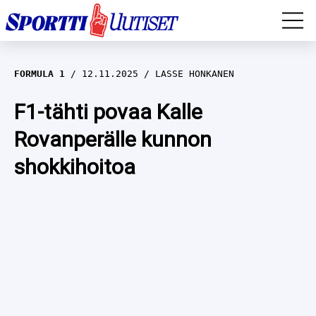
EM-YLEISURHEILU
FORMULA 1
12.11.2025
LASSE HONKANEN
JÄÄKIEKKO
F1-tähti povaa Kalle
Rovanperälle kunnon
YLEISURHEILU
shokkihoitoa
TALVILAJIT
WILMA HELTELÄ
FORMULA 1
MUSTAFE MUUSE
IIVO NISKANEN
RALLI
KERTTU NISKANEN
MUUT