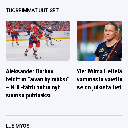
TUOREIMMAT UUTISET
Aleksander Barkov
Yle: Wilma Heltelän
telottiin ”aivan kylmäksi”
vammasta vaiettiin 
– NHL-tähti puhui nyt
se on julkista tietoa
suunsa puhtaaksi
LUE MYÖS: