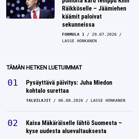
pomolta karu temppu Kimi
Räikköselle – Jäämiehen
käämit paloivat
sekunneissa
FORMULA 1
29.07.2026
LASSE HONKANEN
TÄMÄN HETKEN LUETUIMMAT
Pysäyttävä päivitys: Juha Miedon
kohtalo surettaa
TALVILAJIT
06.08.2026
LASSE HONKANEN
Kaisa Mäkäräiselle lähtö Suomesta –
kyse uudesta aluevaltauksesta