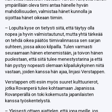
ympärillään oleva tiimi antaa hänelle hyvän
mahdollisuuden, valmistaa hänet kunnolla ja
sijoittaa hänet oikeaan tiimiin.
– Lopulta kyse on tietysti siitä, että täytyy olla
nopea ja hyvin valmistautunut, mutta yhtä tärkeää
on tehdä oikea päätös tiimivalinnassa sen sarjan
suhteen, jossa aikoo kilpailla. Tulen varmasti
seuraamaan hänen etenemistään, ja toivon hänen
puolestaan, että siitä tulee menestystarina ja että
hän pystyy nopeasti olemaan kilpailukykyinen niitä
vastaan, joiden kanssa hän ajaa, linjasi Verstappen.
Verstappen otti esiin myös suuret kulttuurierot,
jotka Rovanperä tulee kohtaamaan Japanissa.
Rovanperällä on toki kokemusta japanilaisten
kanssa työskentelystä.
– Yleisesti ottaen ajattelen, että jopa meille, jos