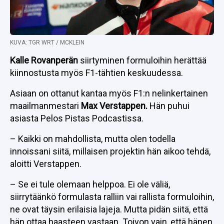
KUVA: TGR WRT / MCKLEIN
Kalle Rovanperän
siirtyminen formuloihin herättää
kiinnostusta myös F1-tähtien keskuudessa.
Asiaan on ottanut kantaa myös F1:n nelinkertainen
maailmanmestari
Max Verstappen.
Hän puhui
asiasta Pelos Pistas Podcastissa.
– Kaikki on mahdollista, mutta olen todella
innoissani siitä, millaisen projektin hän aikoo tehdä,
aloitti Verstappen.
– Se ei tule olemaan helppoa. Ei ole väliä,
siirrytäänkö formulasta ralliin vai rallista formuloihin,
ne ovat täysin erilaisia lajeja. Mutta pidän siitä, että
hän ottaa haasteen vastaan. Toivon vain, että hänen