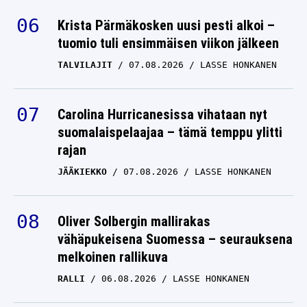
Krista Pärmäkosken uusi pesti alkoi –
tuomio tuli ensimmäisen viikon jälkeen
TALVILAJIT
07.08.2026
LASSE HONKANEN
Carolina Hurricanesissa vihataan nyt
suomalaispelaajaa – tämä temppu ylitti
rajan
JÄÄKIEKKO
07.08.2026
LASSE HONKANEN
Oliver Solbergin mallirakas
vähäpukeisena Suomessa – seurauksena
melkoinen rallikuva
RALLI
06.08.2026
LASSE HONKANEN