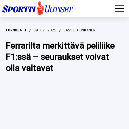
EM-YLEISURHEILU
FORMULA 1
09.07.2025
LASSE HONKANEN
JÄÄKIEKKO
Ferrarilta merkittävä peliliike
F1:ssä – seuraukset voivat
YLEISURHEILU
olla valtavat
TALVILAJIT
WILMA HELTELÄ
FORMULA 1
MUSTAFE MUUSE
IIVO NISKANEN
RALLI
KERTTU NISKANEN
MUUT