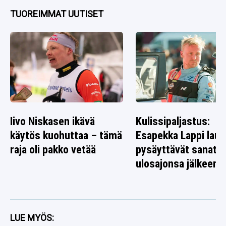
TUOREIMMAT UUTISET
Iivo Niskasen ikävä
Kulissipaljastus:
käytös kuohuttaa – tämä
Esapekka Lappi laus
raja oli pakko vetää
pysäyttävät sanat
ulosajonsa jälkeen
LUE MYÖS: