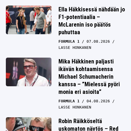
Ella Häkkisessä nähdään jo
F1-potentiaalia –
McLarenin iso päätös
puhuttaa
FORMULA 1
07.08.2026
LASSE HONKANEN
Mika Häkkinen paljasti
ikävän kohtaamisensa
Michael Schumacherin
kanssa – ”Mielessä pyöri
monia eri asioita”
FORMULA 1
04.08.2026
LASSE HONKANEN
Robin Räikköseltä
uskomaton näytös – Red