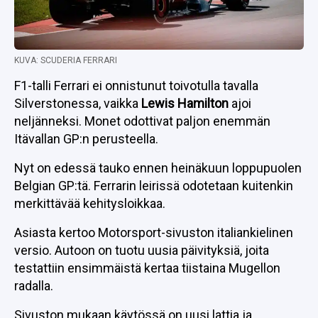
KUVA: SCUDERIA FERRARI
F1-talli Ferrari ei onnistunut toivotulla tavalla
Silverstonessa, vaikka
Lewis Hamilton
ajoi
neljänneksi. Monet odottivat paljon enemmän
Itävallan GP:n perusteella.
Nyt on edessä tauko ennen heinäkuun loppupuolen
Belgian GP:tä. Ferrarin leirissä odotetaan kuitenkin
merkittävää kehitysloikkaa.
Asiasta kertoo Motorsport-sivuston italiankielinen
versio. Autoon on tuotu uusia päivityksiä, joita
testattiin ensimmäistä kertaa tiistaina Mugellon
radalla.
Sivuston mukaan käytössä on uusi lattia ja