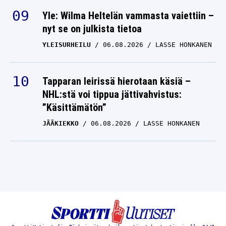
Yle: Wilma Heltelän vammasta vaiettiin –
nyt se on julkista tietoa
YLEISURHEILU
06.08.2026
LASSE HONKANEN
Tapparan leirissä hierotaan käsiä –
NHL:stä voi tippua jättivahvistus:
”Käsittämätön”
JÄÄKIEKKO
06.08.2026
LASSE HONKANEN