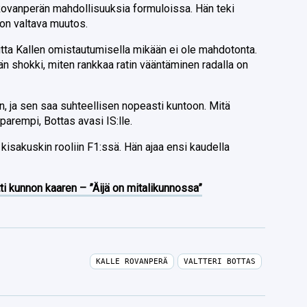
ovanperän mahdollisuuksia formuloissa. Hän teki
 on valtava muutos.
tta Kallen omistautumisella mikään ei ole mahdotonta.
än shokki, miten rankkaa ratin vääntäminen radalla on
, ja sen saa suhteellisen nopeasti kuntoon. Mitä
rempi, Bottas avasi IS:lle.
kisakuskin rooliin F1:ssä. Hän ajaa ensi kaudella
ti kunnon kaaren – ”Äijä on mitalikunnossa”
KALLE ROVANPERÄ
VALTTERI BOTTAS