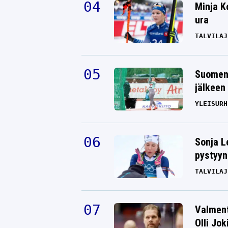
Minja K
ura
TALVILAJ
Suomen 
jälkeen 
YLEISURH
Sonja L
pystyyn
TALVILAJ
Valment
Olli Jok