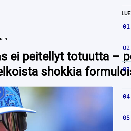
LUE
NEN
as ei peitellyt totuutta – 
lkoista shokkia formulo