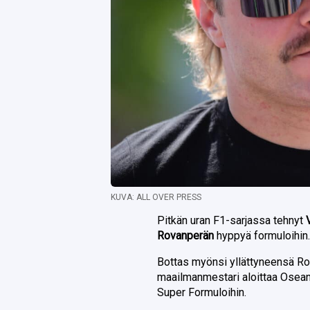
KUVA: ALL OVER PRESS
Pitkän uran F1-sarjassa tehnyt
Rovanperän
hyppyä formuloihin
Bottas myönsi yllättyneensä Rov
maailmanmestari aloittaa Oseania
Super Formuloihin.