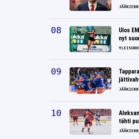
JÄÄKIEKK
Ulos EM
nyt suo
YLEISURH
Tappara
jättiva
JÄÄKIEKK
Aleksan
tähti p
JÄÄKIEKK