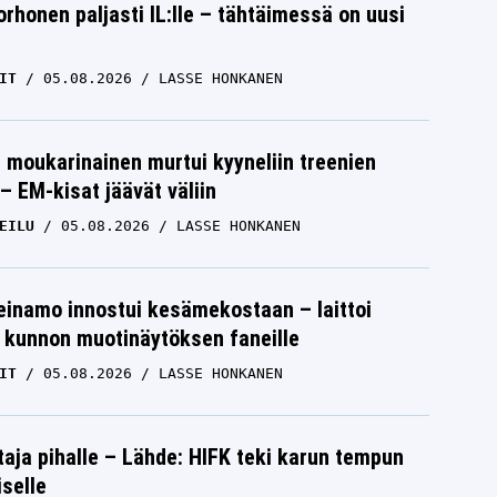
orhonen paljasti IL:lle – tähtäimessä on uusi
IT
05.08.2026
LASSE HONKANEN
moukarinainen murtui kyyneliin treenien
– EM-kisat jäävät väliin
EILU
05.08.2026
LASSE HONKANEN
einamo innostui kesämekostaan – laittoi
 kunnon muotinäytöksen faneille
IT
05.08.2026
LASSE HONKANEN
aja pihalle – Lähde: HIFK teki karun tempun
iselle