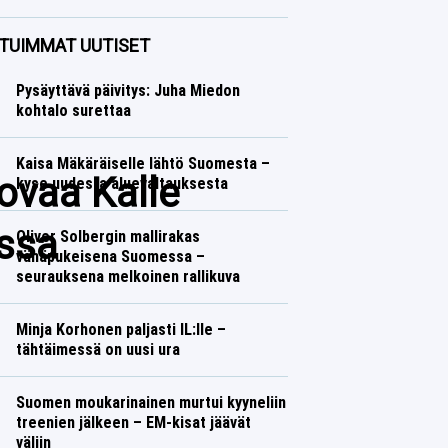
Yleisurheilu
Lasse Honkanen
TUIMMAT UUTISET
Pysäyttävä päivitys: Juha Miedon
kohtalo surettaa
Kaisa Mäkäräiselle lähtö Suomesta –
povaa Kalle
kyse uudesta aluevaltauksesta
issa
Oliver Solbergin mallirakas
vähäpukeisena Suomessa –
seurauksena melkoinen rallikuva
Minja Korhonen paljasti IL:lle –
tähtäimessä on uusi ura
Suomen moukarinainen murtui kyyneliin
treenien jälkeen – EM-kisat jäävät
väliin