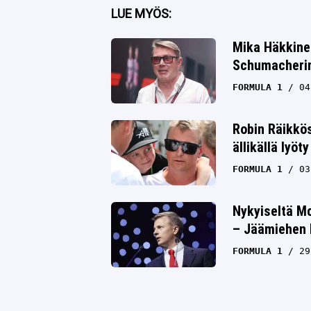
Facebook
LUE MYÖS:
Twitter
Mika Häkkine
Schumacherin 
Whatsapp
FORMULA 1
04
Robin Räikkö
ällikällä lyöty
FORMULA 1
03
Nykyiseltä M
– Jäämiehen 
FORMULA 1
29