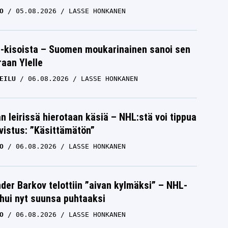
O
05.08.2026
LASSE HONKANEN
-kisoista – Suomen moukarinainen sanoi sen
raan Ylelle
EILU
06.08.2026
LASSE HONKANEN
n leirissä hierotaan käsiä – NHL:stä voi tippua
hvistus: ”Käsittämätön”
O
06.08.2026
LASSE HONKANEN
der Barkov telottiin ”aivan kylmäksi” – NHL-
uhui nyt suunsa puhtaaksi
O
06.08.2026
LASSE HONKANEN