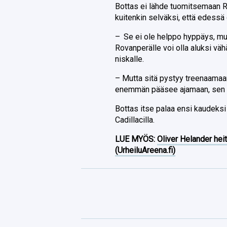
Bottas ei lähde tuomitsemaan R
kuitenkin selväksi, että edessä
– Se ei ole helppo hyppäys, mu
Rovanperälle voi olla aluksi väh
niskalle.
– Mutta sitä pystyy treenaamaan
enemmän pääsee ajamaan, sen pa
Bottas itse palaa ensi kaudeksi 
Cadillacilla.
LUE MYÖS:
Oliver Helander heit
(UrheiluAreena.fi)