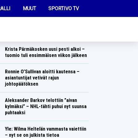
ALLI
MUUT
SPORTIVO TV
REIMMAT UUTISET
Pöydälle tyly tieto Alisa Vainiosta aivan
EM-kisojen alla
Yleisurheilu
Lasse Honkanen
FUTIS
Krista Pärmäkosken uusi pesti alkoi –
KAMPPAILU
tuomio tuli ensimmäisen viikon jälkeen
Talvilajit
Lasse Honkanen
OLYMPIALAISET
Ronnie O’Sullivan aloitti kautensa –
asiantuntijat vetivät rajun
johtopäätöksen
Muut lajit
Lasse Honkanen
Aleksander Barkov telottiin ”aivan
kylmäksi” – NHL-tähti puhui nyt suunsa
puhtaaksi
Jääkiekko
Lasse Honkanen
Yle: Wilma Heltelän vammasta vaiettiin
– nyt se on julkista tietoa