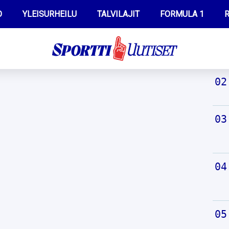
O
YLEISURHEILU
TALVILAJIT
FORMULA 1
R
TUO
WILMA HELTELÄ
IIVO NISKANEN
MUSTAFE MUUSE
KERTTU NISKANEN