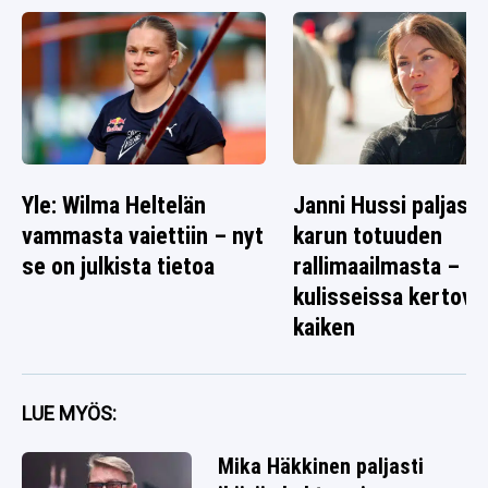
Yle: Wilma Heltelän
Janni Hussi paljasti
vammasta vaiettiin – nyt
karun totuuden
se on julkista tietoa
rallimaailmasta – s
kulisseissa kertova
kaiken
LUE MYÖS:
Mika Häkkinen paljasti