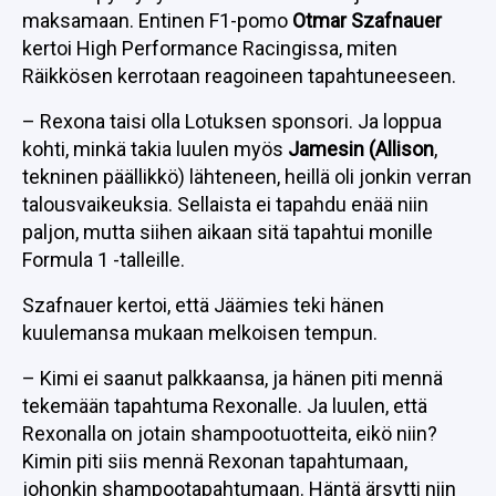
maksamaan. Entinen F1-pomo
Otmar Szafnauer
kertoi High Performance Racingissa, miten
Räikkösen kerrotaan reagoineen tapahtuneeseen.
– Rexona taisi olla Lotuksen sponsori. Ja loppua
kohti, minkä takia luulen myös
Jamesin (Allison
,
tekninen päällikkö) lähteneen, heillä oli jonkin verran
talousvaikeuksia. Sellaista ei tapahdu enää niin
paljon, mutta siihen aikaan sitä tapahtui monille
Formula 1 -talleille.
Szafnauer kertoi, että Jäämies teki hänen
kuulemansa mukaan melkoisen tempun.
– Kimi ei saanut palkkaansa, ja hänen piti mennä
tekemään tapahtuma Rexonalle. Ja luulen, että
Rexonalla on jotain shampootuotteita, eikö niin?
Kimin piti siis mennä Rexonan tapahtumaan,
johonkin shampootapahtumaan. Häntä ärsytti niin