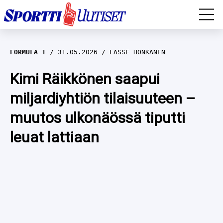
EM-YLEISURHEILU
FORMULA 1
31.05.2026
LASSE HONKANEN
JÄÄKIEKKO
Kimi Räikkönen saapui
miljardiyhtiön tilaisuuteen –
YLEISURHEILU
muutos ulkonäössä tiputti
TALVILAJIT
WILMA HELTELÄ
leuat lattiaan
FORMULA 1
MUSTAFE MUUSE
IIVO NISKANEN
RALLI
KERTTU NISKANEN
MUUT