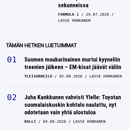
sekunneissa
FORMULA 1
29.07.2026
LASSE HONKANEN
TÄMÄN HETKEN LUETUIMMAT
Suomen moukarinainen murtui kyyneliin
treenien jälkeen – EM-kisat jäävät väliin
YLEISURHEILU
05.08.2026
LASSE HONKANEN
Juha Kankkunen vahvisti Ylelle: Toyotan
suomalaiskuskin kohtalo naulattu, nyt
odotetaan vain yhtä ulostuloa
RALLI
04.08.2026
LASSE HONKANEN