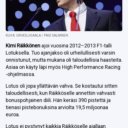
KUVA: URHEILUGAALA / PASI SALMINEN
Kimi Räikkönen
ajoi vuosina 2012–2013 F1-talli
Lotuksella. Tuo ajanjakso oli urheilullisesti varsin
onnistunut, mutta mukana oli taloudellisia haasteita.
Asiaa on käyty läpi myös High Performance Racing
-ohjelmassa.
Lotus oli jopa yllättävän vahva. Se kostautui sitten
taloudellisesti, kun Räikköselle annettiin vahvasti
bonuspohjainen diili. Hän keräsi 390 pistettä ja
tienasi pistebonuksina arviolta 19,5 miljoonaa
euroa.
Lotus ei pystynyt kaikkia Räikköselle ajallaan