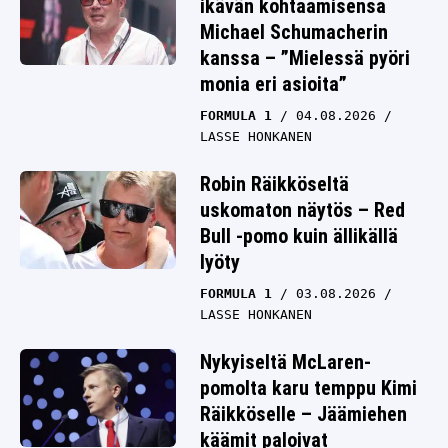
ikävän kohtaamisensa
Michael Schumacherin
kanssa – ”Mielessä pyöri
monia eri asioita”
FORMULA 1
04.08.2026
LASSE HONKANEN
Robin Räikköseltä
uskomaton näytös – Red
Bull -pomo kuin ällikällä
lyöty
FORMULA 1
03.08.2026
LASSE HONKANEN
Nykyiseltä McLaren-
pomolta karu temppu Kimi
Räikköselle – Jäämiehen
käämit paloivat