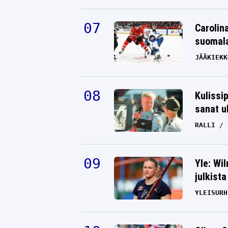
Carolin
suomala
JÄÄKIEKK
Kulissi
sanat u
RALLI
Yle: Wi
julkista
YLEISURH