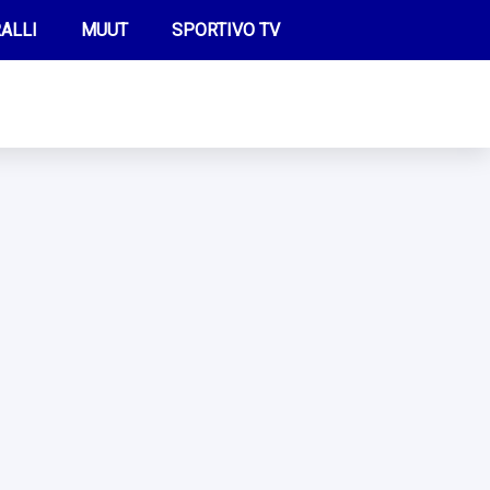
ALLI
MUUT
SPORTIVO TV
FUTIS
KAMPPAILU
OLYMPIALAISET