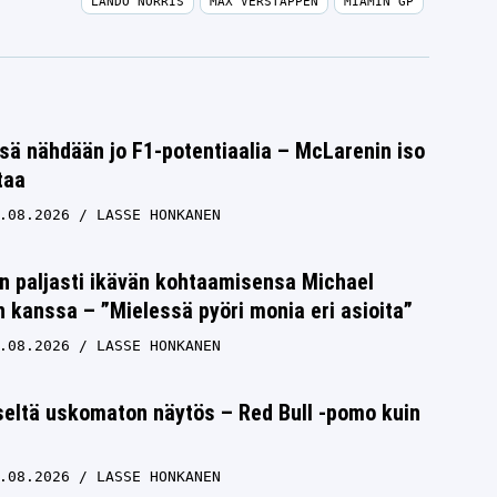
LANDO NORRIS
MAX VERSTAPPEN
MIAMIN GP
sä nähdään jo F1-potentiaalia – McLarenin iso
taa
.08.2026
LASSE HONKANEN
n paljasti ikävän kohtaamisensa Michael
kanssa – ”Mielessä pyöri monia eri asioita”
.08.2026
LASSE HONKANEN
seltä uskomaton näytös – Red Bull -pomo kuin
.08.2026
LASSE HONKANEN