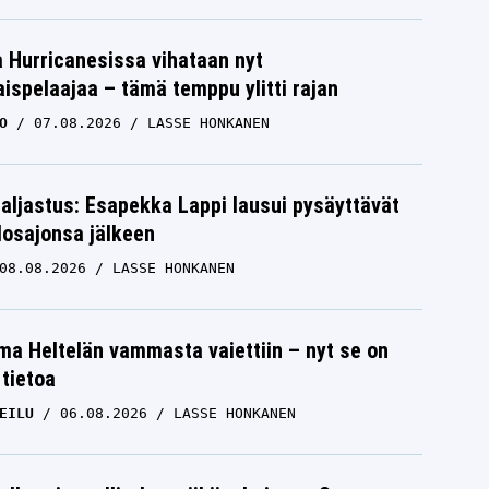
a Hurricanesissa vihataan nyt
ispelaajaa – tämä temppu ylitti rajan
O
07.08.2026
LASSE HONKANEN
paljastus: Esapekka Lappi lausui pysäyttävät
losajonsa jälkeen
08.08.2026
LASSE HONKANEN
lma Heltelän vammasta vaiettiin – nyt se on
 tietoa
EILU
06.08.2026
LASSE HONKANEN