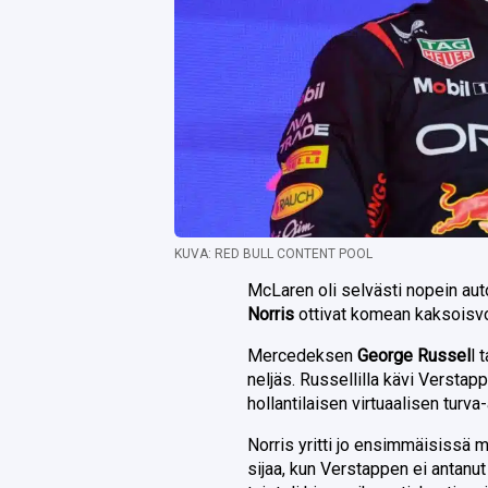
KUVA: RED BULL CONTENT POOL
McLaren oli selvästi nopein au
Norris
ottivat komean kaksoisvo
Mercedeksen
George Russel
l 
neljäs. Russellilla kävi Verstap
hollantilaisen virtuaalisen tur
Norris yritti jo ensimmäisissä 
sijaa, kun Verstappen ei antanut