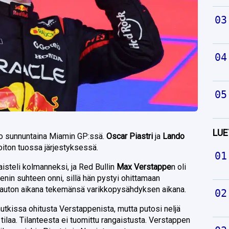
LUE
to sunnuntaina Miamin GP:ssä.
Oscar Piastri
ja
Lando
iton tuossa järjestyksessä.
taisteli kolmanneksi, ja Red Bullin
Max Verstappe
n oli
penin suhteen onni, sillä hän pystyi ohittamaan
va-auton aikana tekemänsä varikkopysähdyksen aikana.
mutkissa ohitusta Verstappenista, mutta putosi neljä
 tilaa. Tilanteesta ei tuomittu rangaistusta. Verstappen