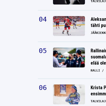
TALVILAJ
Aleksan
tähti p
JÄÄKIEKK
Rallinai
suomala
elää ol
RALLI
Krista 
ensimmä
TALVILAJ