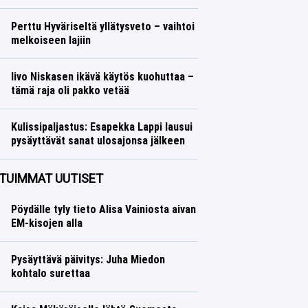
Yleisurheilu
Lasse Honkanen
Perttu Hyväriseltä yllätysveto – vaihtoi
melkoiseen lajiin
Talvilajit
Lasse Honkanen
Iivo Niskasen ikävä käytös kuohuttaa –
tämä raja oli pakko vetää
Talvilajit
Lasse Honkanen
Kulissipaljastus: Esapekka Lappi lausui
pysäyttävät sanat ulosajonsa jälkeen
Ralli
Lasse Honkanen
TUIMMAT UUTISET
Pöydälle tyly tieto Alisa Vainiosta aivan
EM-kisojen alla
Pysäyttävä päivitys: Juha Miedon
kohtalo surettaa