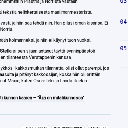
yöhemminkin Piastria ja Norrista vastaan.
ä tekstiä nelinkertaisesta maailmanmestarista.
asti, ja hän saa tehdä niin. Hän pilasi oman kisansa. Ei
 Norris.
änään kolmanneksi, ja niin ei käynyt tuon vuoksi.
Stella
ei sen sijaan antanut täyttä synninpäästöä
sen tilanteesta Verstappenin kanssa.
 ykkös–kakkosmutkan tilannetta, olisi ollut parempi, jos
aasulta ja pitänyt kakkossijan, koska hän oli erittäin
anut Maxin, kuten Oscar teki, ja Lando itsekin
ti kunnon kaaren – ”Äijä on mitalikunnossa”