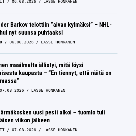
IT
06.08.2026
LASSE HONKANEN
der Barkov telottiin ”aivan kylmäksi” – NHL-
uhui nyt suunsa puhtaaksi
O
06.08.2026
LASSE HONKANEN
nen maailmalta ällistyi, mitä löysi
isesta kaupasta – ”En tiennyt, että näitä on
emassa”
07.08.2026
LASSE HONKANEN
Pärmäkosken uusi pesti alkoi – tuomio tuli
isen viikon jälkeen
IT
07.08.2026
LASSE HONKANEN