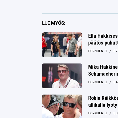
Facebook
LUE MYÖS:
Twitter
Ella Häkkises
päätös puhut
Whatsapp
FORMULA 1
07
Mika Häkkine
Schumacherin 
FORMULA 1
04
Robin Räikkö
ällikällä lyöty
FORMULA 1
03