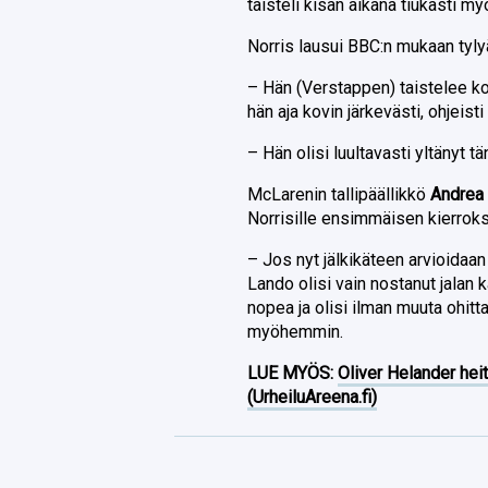
taisteli kisan aikana tiukasti m
Norris lausui BBC:n mukaan tyly
– Hän (Verstappen) taistelee kov
hän aja kovin järkevästi, ohjeisti
– Hän olisi luultavasti yltänyt t
McLarenin tallipäällikkö
Andrea 
Norrisille ensimmäisen kierrok
– Jos nyt jälkikäteen arvioidaan
Lando olisi vain nostanut jalan k
nopea ja olisi ilman muuta ohitt
myöhemmin.
LUE MYÖS:
Oliver Helander heit
(UrheiluAreena.fi)