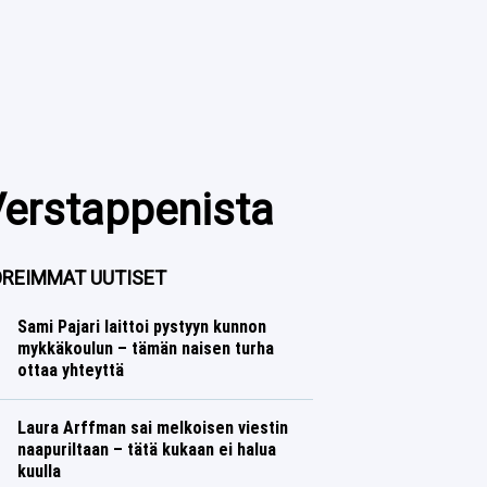
Verstappenista
REIMMAT UUTISET
Sami Pajari laittoi pystyyn kunnon
mykkäkoulun – tämän naisen turha
ottaa yhteyttä
Ralli
Lasse Honkanen
Laura Arffman sai melkoisen viestin
naapuriltaan – tätä kukaan ei halua
kuulla