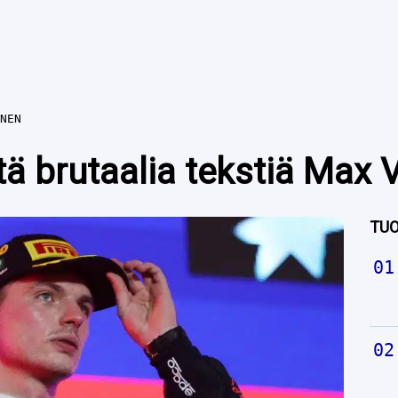
NEN
ä brutaalia tekstiä Max 
TUO