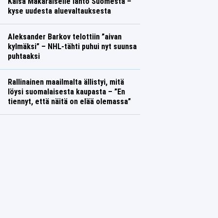
Kaisa Mäkäräiselle lähtö Suomesta –
kyse uudesta aluevaltauksesta
Aleksander Barkov telottiin ”aivan
kylmäksi” – NHL-tähti puhui nyt suunsa
puhtaaksi
Rallinainen maailmalta ällistyi, mitä
löysi suomalaisesta kaupasta – ”En
tiennyt, että näitä on elää olemassa”