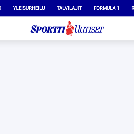
O
YLEISURHEILU
TALVILAJIT
FORMULA 1
R
WILMA HELTELÄ
IIVO NISKANEN
MUSTAFE MUUSE
KERTTU NISKANEN