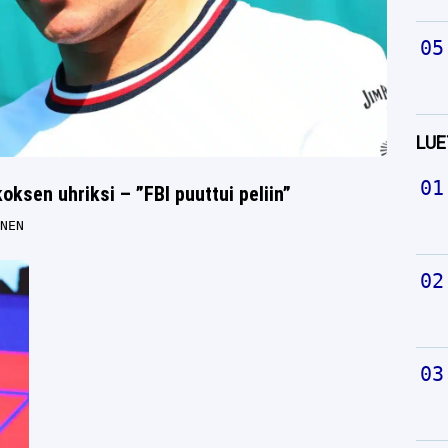
LUE
koksen uhriksi – ”FBI puuttui peliin”
NEN