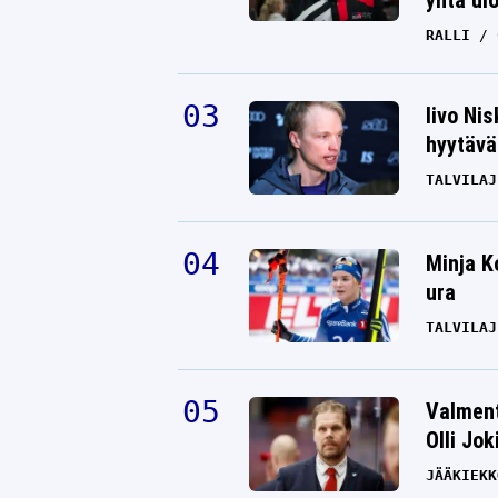
yhtä ul
RALLI
Iivo Ni
hyytävät
TALVILAJ
Minja K
ura
TALVILAJ
Valment
Olli Jok
JÄÄKIEKK