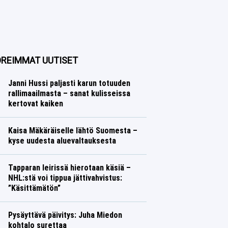
REIMMAT UUTISET
Janni Hussi paljasti karun totuuden
rallimaailmasta – sanat kulisseissa
kertovat kaiken
Ralli
Lasse Honkanen
Kaisa Mäkäräiselle lähtö Suomesta –
kyse uudesta aluevaltauksesta
Talvilajit
Lasse Honkanen
Tapparan leirissä hierotaan käsiä –
NHL:stä voi tippua jättivahvistus:
”Käsittämätön”
Jääkiekko
Lasse Honkanen
Pysäyttävä päivitys: Juha Miedon
kohtalo surettaa