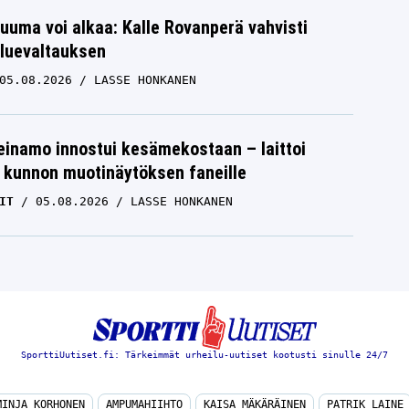
uuma voi alkaa: Kalle Rovanperä vahvisti
luevaltauksen
05.08.2026
LASSE HONKANEN
einamo innostui kesämekostaan – laittoi
 kunnon muotinäytöksen faneille
IT
05.08.2026
LASSE HONKANEN
SporttiUutiset.fi: Tärkeimmät urheilu-uutiset kootusti sinulle 24/7
MINJA KORHONEN
AMPUMAHIIHTO
KAISA MÄKÄRÄINEN
PATRIK LAINE