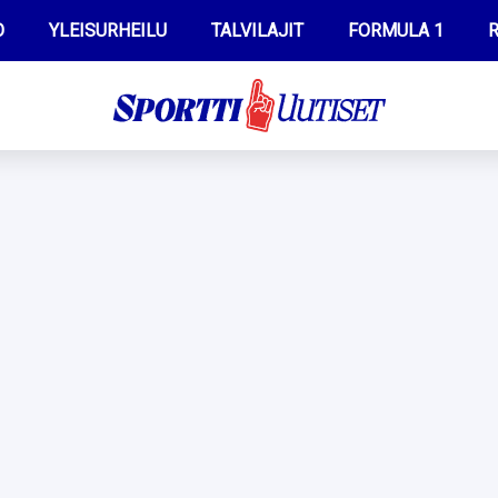
O
YLEISURHEILU
TALVILAJIT
FORMULA 1
R
WILMA HELTELÄ
IIVO NISKANEN
MUSTAFE MUUSE
KERTTU NISKANEN