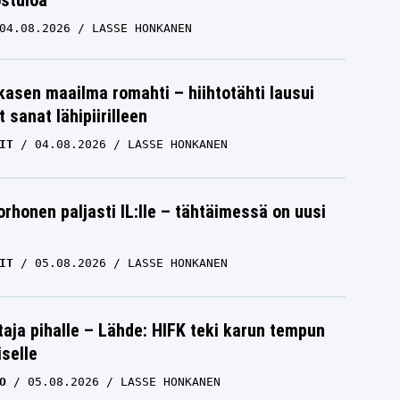
ostuloa
04.08.2026
LASSE HONKANEN
skasen maailma romahti – hiihtotähti lausui
 sanat lähipiirilleen
IT
04.08.2026
LASSE HONKANEN
orhonen paljasti IL:lle – tähtäimessä on uusi
IT
05.08.2026
LASSE HONKANEN
aja pihalle – Lähde: HIFK teki karun tempun
iselle
O
05.08.2026
LASSE HONKANEN