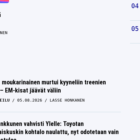
ä
NEN
moukarinainen murtui kyyneliin treenien
– EM-kisat jäävät väliin
EILU
05.08.2026
LASSE HONKANEN
nkkunen vahvisti Ylelle: Toyotan
iskuskin kohtalo naulattu, nyt odotetaan vain