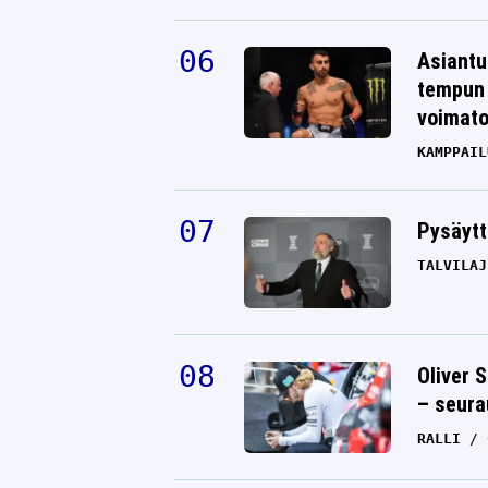
Asiantu
tempun 
voimat
KAMPPAIL
Pysäytt
TALVILAJ
Oliver 
– seura
RALLI