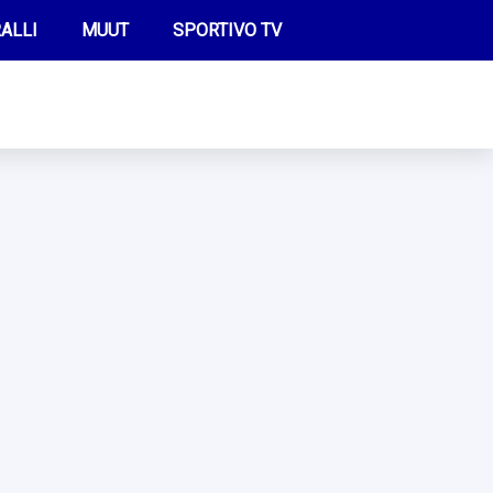
ALLI
MUUT
SPORTIVO TV
FUTIS
KAMPPAILU
OLYMPIALAISET