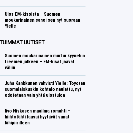
Talvilajit
Lasse Honkanen
Ulos EM-kisoista – Suomen
moukarinainen sanoi sen nyt suoraan
Ylelle
Yleisurheilu
Lasse Honkanen
TUIMMAT UUTISET
Suomen moukarinainen murtui kyyneliin
treenien jälkeen – EM-kisat jäävät
väliin
Juha Kankkunen vahvisti Ylelle: Toyotan
suomalaiskuskin kohtalo naulattu, nyt
odotetaan vain yhtä ulostuloa
Iivo Niskasen maailma romahti –
hiihtotähti lausui hyytävät sanat
lähipiirilleen