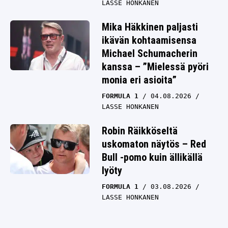
LASSE HONKANEN
Mika Häkkinen paljasti
ikävän kohtaamisensa
Michael Schumacherin
kanssa – ”Mielessä pyöri
monia eri asioita”
FORMULA 1
04.08.2026
LASSE HONKANEN
Robin Räikköseltä
uskomaton näytös – Red
Bull -pomo kuin ällikällä
lyöty
FORMULA 1
03.08.2026
LASSE HONKANEN