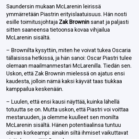
Saundersin mukaan McLarenin leirissä
ymmärretään Piastrin erityislaatuisuus. Hän nosti
esille toimitusjohtaja
Zak Brownin
sanat ja paljasti
sitten saaneensa tietoonsa kovaa vihjailua
McLarenin sisältä.
– Brownilta kysyttiin, miten he voivat tukea Oscaria
tällaisissa hetkissä, ja hän sanoi: Oscar Piastri tulee
olemaan maailmanmestari McLarenilla. Tiedän sen.
Uskon, että Zak Brownin mielessä on ajatus ensi
kaudesta, jolloin nämä kaksi käyvät taas tiukkaa
kamppailua keskenään.
– Luulen, että ensi kausi näyttää, kuinka lähellä
totuutta se on. Mutta uskon, että Piastri voi voittaa
mestaruuden, ja olemme kuulleet sen monilta
McLarenin sisältä. Hänen potentiaalinsa tuntuu
olevan korkeampi: ainakin siltä ihmiset vaikuttavat