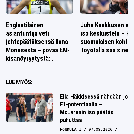
Englantilainen
Juha Kankkusen ed
asiantuntija veti
iso keskustelu – k
johtopäätöksensä Ilona
suomalaisen kohtal
Monosesta – povaa EM-
Toyotalla saa sinett
kisanöyryytystä:
”Tarttuu syöttiin”
LUE MYÖS:
Ella Häkkisessä nähdään jo
F1-potentiaalia –
McLarenin iso päätös
puhuttaa
FORMULA 1
07.08.2026