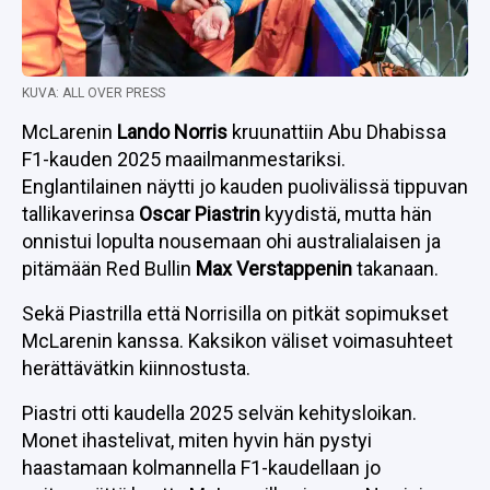
KUVA: ALL OVER PRESS
McLarenin
Lando Norris
kruunattiin Abu Dhabissa
F1-kauden 2025 maailmanmestariksi.
Englantilainen näytti jo kauden puolivälissä tippuvan
tallikaverinsa
Oscar Piastrin
kyydistä, mutta hän
onnistui lopulta nousemaan ohi australialaisen ja
pitämään Red Bullin
Max Verstappenin
takanaan.
Sekä Piastrilla että Norrisilla on pitkät sopimukset
McLarenin kanssa. Kaksikon väliset voimasuhteet
herättävätkin kiinnostusta.
Piastri otti kaudella 2025 selvän kehitysloikan.
Monet ihastelivat, miten hyvin hän pystyi
haastamaan kolmannella F1-kaudellaan jo