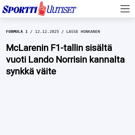
EM-YLEISURHEILU
FORMULA 1
12.12.2025
LASSE HONKANEN
JÄÄKIEKKO
McLarenin F1-tallin sisältä
vuoti Lando Norrisin kannalta
YLEISURHEILU
synkkä väite
TALVILAJIT
WILMA HELTELÄ
FORMULA 1
MUSTAFE MUUSE
IIVO NISKANEN
RALLI
KERTTU NISKANEN
MUUT