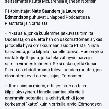
seitsemättä kautta McLarenilla ajaneen Norrisin.
F1-toimittajat
Nate Saunders j
a
Laurence
Edmondson
puhuivat Unlapped Podcastissa
Piastrista ja Norrisista.
– Yksi asia, jonka kuulemme jatkuvasti tiimiltä
Oscarista, on se, että hän on uskomattoman älykäs
ja todella hyvä omaksumaan asioita F1:stä. Niistä
haasteista, joita kilpailut hänelle tuovat. Hän on yksi
niistä kuljettajista, jotka tekevät hyvin harvoin
saman virheen kahdesti. Siksi uskon, että Oscar
Piastri on ehdottomasti tulevaisuuden mestari, jos
olosuhteet ovat oikeat, linjasi Edmonson.
– Itse asiassa mietin, että jos auto on taas
kilpailukykyinen. Hänellä saattaa olla vielä
enemmän potentiaalia kehittyä, ehkä jopa
korkeampi ”katto” kuin Norrisilla, arvioi Edmondson.