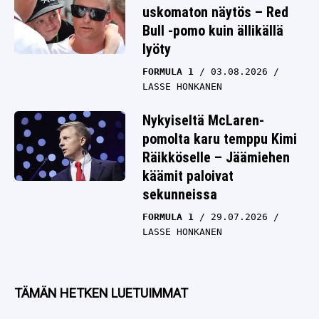
uskomaton näytös – Red
Bull -pomo kuin ällikällä
lyöty
FORMULA 1
03.08.2026
LASSE HONKANEN
Nykyiseltä McLaren-
pomolta karu temppu Kimi
Räikköselle – Jäämiehen
käämit paloivat
sekunneissa
FORMULA 1
29.07.2026
LASSE HONKANEN
TÄMÄN HETKEN LUETUIMMAT