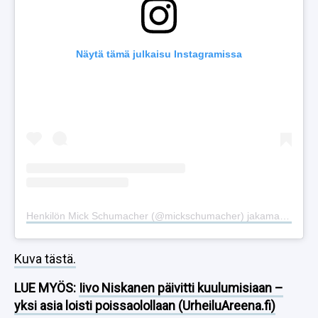
Näytä tämä julkaisu Instagramissa
Henkilön Mick Schumacher (@mickschumacher) jakama julkaisu
Kuva tästä.
LUE MYÖS:
Iivo Niskanen päivitti kuulumisiaan –
yksi asia loisti poissaolollaan (UrheiluAreena.fi)