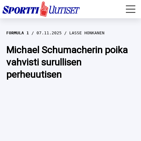
EM-YLEISURHEILU
FORMULA 1
07.11.2025
LASSE HONKANEN
JÄÄKIEKKO
Michael Schumacherin poika
vahvisti surullisen
YLEISURHEILU
perheuutisen
TALVILAJIT
WILMA HELTELÄ
FORMULA 1
MUSTAFE MUUSE
IIVO NISKANEN
RALLI
KERTTU NISKANEN
MUUT