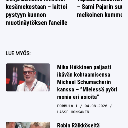
kesämekostaan – laittoi
– Sami Pajarin suus
pystyyn kunnon
melkoinen komment
muotinäytöksen faneille
LUE MYÖS:
Mika Häkkinen paljasti
ikävän kohtaamisensa
Michael Schumacherin
kanssa – ”Mielessä pyöri
monia eri asioita”
FORMULA 1
04.08.2026
LASSE HONKANEN
Robin Räikköseltä