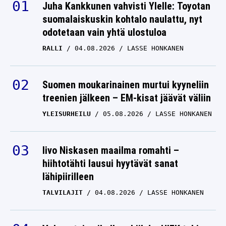
Juha Kankkunen vahvisti Ylelle: Toyotan
suomalaiskuskin kohtalo naulattu, nyt
odotetaan vain yhtä ulostuloa
RALLI
04.08.2026
LASSE HONKANEN
Suomen moukarinainen murtui kyyneliin
treenien jälkeen – EM-kisat jäävät väliin
YLEISURHEILU
05.08.2026
LASSE HONKANEN
Iivo Niskasen maailma romahti –
hiihtotähti lausui hyytävät sanat
lähipiirilleen
TALVILAJIT
04.08.2026
LASSE HONKANEN