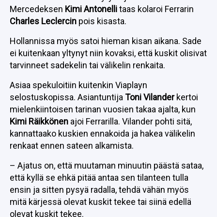
Mercedeksen
Kimi Antonelli
taas kolaroi Ferrarin
Charles Leclercin
pois kisasta.
Hollannissa myös satoi hieman kisan aikana. Sade
ei kuitenkaan yltynyt niin kovaksi, että kuskit olisivat
tarvinneet sadekelin tai välikelin renkaita.
Asiaa spekuloitiin kuitenkin Viaplayn
selostuskopissa. Asiantuntija
Toni Vilander
kertoi
mielenkiintoisen tarinan vuosien takaa ajalta, kun
Kimi Räikkönen
ajoi Ferrarilla. Vilander pohti sitä,
kannattaako kuskien ennakoida ja hakea välikelin
renkaat ennen sateen alkamista.
– Ajatus on, että muutaman minuutin päästä sataa,
että kyllä se ehkä pitää antaa sen tilanteen tulla
ensin ja sitten pysyä radalla, tehdä vähän myös
mitä kärjessä olevat kuskit tekee tai siinä edellä
olevat kuskit tekee.