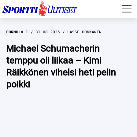
EM-YLEISURHEILU
FORMULA 1
31.08.2025
LASSE HONKANEN
JÄÄKIEKKO
Michael Schumacherin
temppu oli liikaa – Kimi
YLEISURHEILU
Räikkönen vihelsi heti pelin
TALVILAJIT
WILMA HELTELÄ
poikki
FORMULA 1
MUSTAFE MUUSE
IIVO NISKANEN
RALLI
KERTTU NISKANEN
MUUT