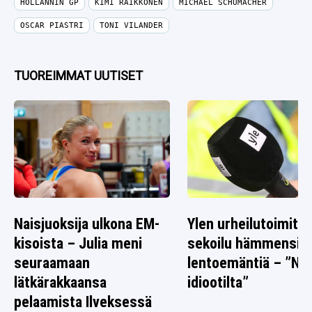
HOLLANNIN GP
KIMI RÄIKKÖNEN
MICHAEL SCHUMACHER
OSCAR PIASTRI
TONI VILANDER
TUOREIMMAT UUTISET
Naisjuoksija ulkona EM-
Ylen urheilutoimitta
kisoista – Julia meni
sekoilu hämmensi
seuraamaan
lentoemäntiä – ”Nä
lätkärakkaansa
idiootilta”
pelaamista Ilveksessä