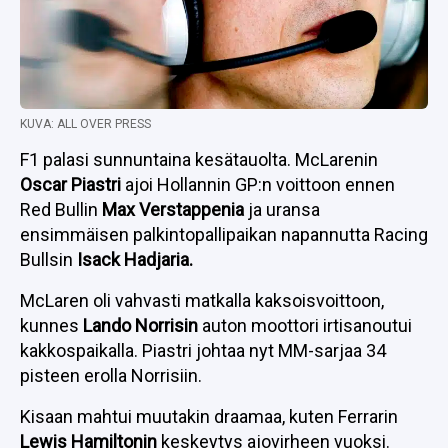
KUVA: ALL OVER PRESS
F1 palasi sunnuntaina kesätauolta. McLarenin
Oscar Piastri
ajoi Hollannin GP:n voittoon ennen
Red Bullin
Max Verstappenia
ja uransa
ensimmäisen palkintopallipaikan napannutta Racing
Bullsin
Isack Hadjaria.
McLaren oli vahvasti matkalla kaksoisvoittoon,
kunnes
Lando Norrisin
auton moottori irtisanoutui
kakkospaikalla. Piastri johtaa nyt MM-sarjaa 34
pisteen erolla Norrisiin.
Kisaan mahtui muutakin draamaa, kuten Ferrarin
Lewis Hamiltonin
keskeytys ajovirheen vuoksi.