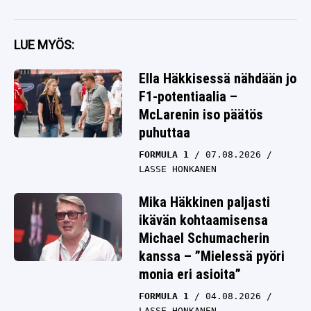
LUE MYÖS:
Ella Häkkisessä nähdään jo
F1-potentiaalia –
McLarenin iso päätös
puhuttaa
FORMULA 1
07.08.2026
LASSE HONKANEN
Mika Häkkinen paljasti
ikävän kohtaamisensa
Michael Schumacherin
kanssa – ”Mielessä pyöri
monia eri asioita”
FORMULA 1
04.08.2026
LASSE HONKANEN