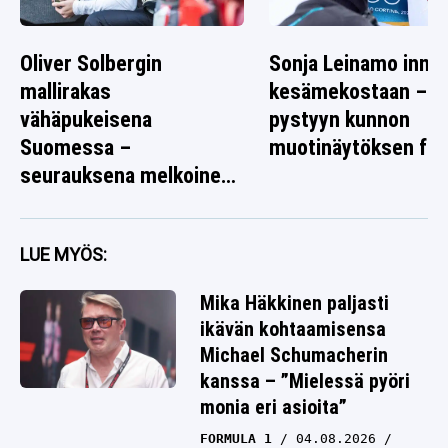
Oliver Solbergin
Sonja Leinamo inno
mallirakas
kesämekostaan – lai
vähäpukeisena
pystyyn kunnon
Suomessa –
muotinäytöksen fane
seurauksena melkoinen
rallikuva
LUE MYÖS:
Mika Häkkinen paljasti
ikävän kohtaamisensa
Michael Schumacherin
kanssa – ”Mielessä pyöri
monia eri asioita”
FORMULA 1
04.08.2026