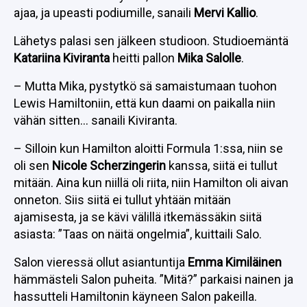
ajaa, ja upeasti podiumille, sanaili
Mervi Kallio
.
Lähetys palasi sen jälkeen studioon. Studioemäntä
Katariina Kiviranta
heitti pallon
Mika Salolle
.
– Mutta Mika, pystytkö sä samaistumaan tuohon
Lewis Hamiltoniin, että kun daami on paikalla niin
vähän sitten… sanaili Kiviranta.
– Silloin kun Hamilton aloitti Formula 1:ssa, niin se
oli sen
Nicole Scherzingerin
kanssa, siitä ei tullut
mitään. Aina kun niillä oli riita, niin Hamilton oli aivan
onneton. Siis siitä ei tullut yhtään mitään
ajamisesta, ja se kävi välillä itkemässäkin siitä
asiasta: ”Taas on näitä ongelmia”, kuittaili Salo.
Salon vieressä ollut asiantuntija
Emma Kimiläinen
hämmästeli Salon puheita. ”Mitä?” parkaisi nainen ja
hassutteli Hamiltonin käyneen Salon pakeilla.