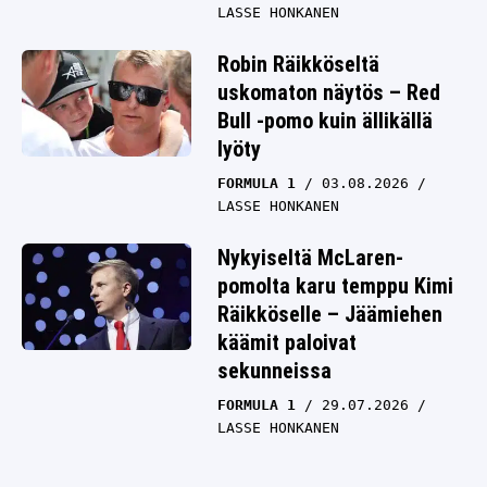
LASSE HONKANEN
Robin Räikköseltä
uskomaton näytös – Red
Bull -pomo kuin ällikällä
lyöty
FORMULA 1
03.08.2026
LASSE HONKANEN
Nykyiseltä McLaren-
pomolta karu temppu Kimi
Räikköselle – Jäämiehen
käämit paloivat
sekunneissa
FORMULA 1
29.07.2026
LASSE HONKANEN