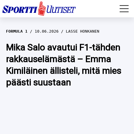
EM-YLEISURHEILU
FORMULA 1
10.06.2026
LASSE HONKANEN
JÄÄKIEKKO
Mika Salo avautui F1-tähden
rakkauselämästä – Emma
YLEISURHEILU
Kimiläinen ällisteli, mitä mies
TALVILAJIT
WILMA HELTELÄ
päästi suustaan
FORMULA 1
MUSTAFE MUUSE
IIVO NISKANEN
RALLI
KERTTU NISKANEN
MUUT