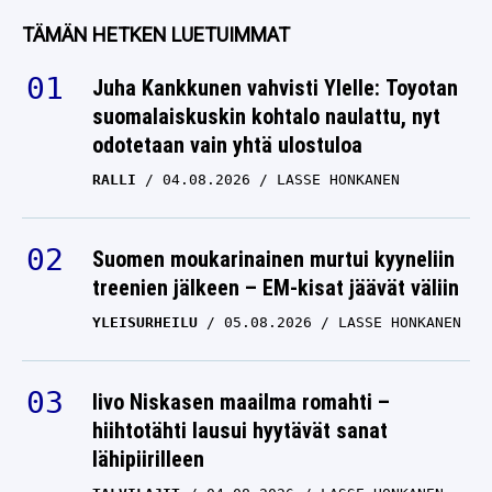
TÄMÄN HETKEN LUETUIMMAT
Juha Kankkunen vahvisti Ylelle: Toyotan
suomalaiskuskin kohtalo naulattu, nyt
odotetaan vain yhtä ulostuloa
RALLI
04.08.2026
LASSE HONKANEN
Suomen moukarinainen murtui kyyneliin
treenien jälkeen – EM-kisat jäävät väliin
YLEISURHEILU
05.08.2026
LASSE HONKANEN
Iivo Niskasen maailma romahti –
hiihtotähti lausui hyytävät sanat
lähipiirilleen