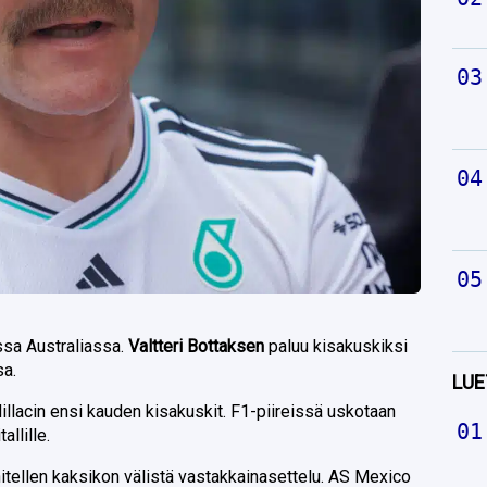
ssa Australiassa.
Valtteri Bottaksen
paluu kisakuskiksi
sa.
LUE
illacin ensi kauden kisakuskit. F1-piireissä uskotaan
llille.
itellen kaksikon välistä vastakkainasettelu. AS Mexico