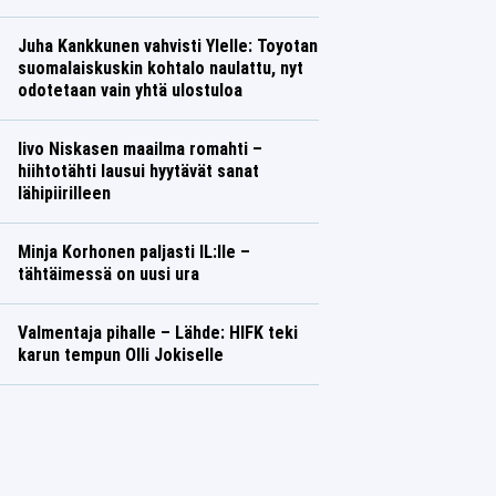
Juha Kankkunen vahvisti Ylelle: Toyotan
suomalaiskuskin kohtalo naulattu, nyt
odotetaan vain yhtä ulostuloa
Iivo Niskasen maailma romahti –
hiihtotähti lausui hyytävät sanat
lähipiirilleen
Minja Korhonen paljasti IL:lle –
tähtäimessä on uusi ura
Valmentaja pihalle – Lähde: HIFK teki
karun tempun Olli Jokiselle