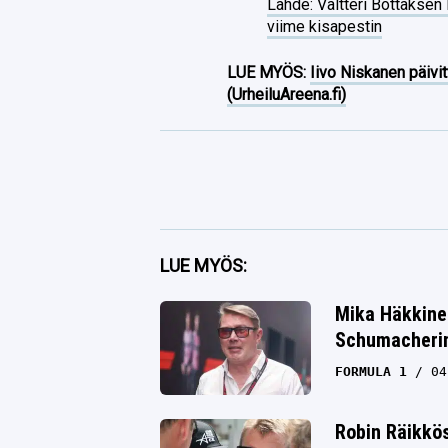
Lähde: Valtteri Bottaksen
viime kisapestin
LUE MYÖS:
Iivo Niskanen päivit
(UrheiluAreena.fi)
Facebook
LUE MYÖS:
Twitter
Mika Häkkine
Schumacherin 
Whatsapp
FORMULA 1
04
Robin Räikkö