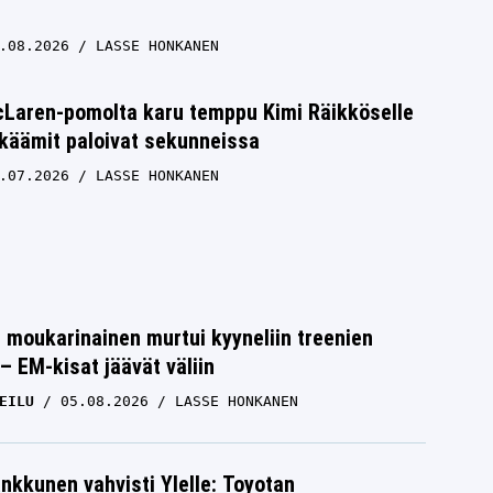
.08.2026
LASSE HONKANEN
cLaren-pomolta karu temppu Kimi Räikköselle
käämit paloivat sekunneissa
.07.2026
LASSE HONKANEN
moukarinainen murtui kyyneliin treenien
– EM-kisat jäävät väliin
EILU
05.08.2026
LASSE HONKANEN
nkkunen vahvisti Ylelle: Toyotan