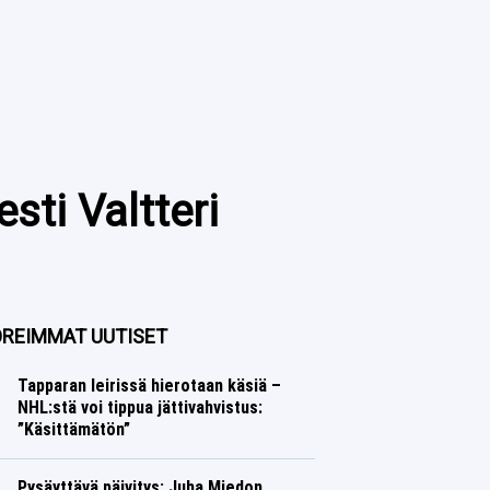
esti Valtteri
REIMMAT UUTISET
Tapparan leirissä hierotaan käsiä –
NHL:stä voi tippua jättivahvistus:
”Käsittämätön”
Jääkiekko
Lasse Honkanen
Pysäyttävä päivitys: Juha Miedon