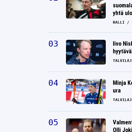
suomala
yhtä ul
RALLI
Iivo Ni
hyytävät
TALVILAJ
Minja K
ura
TALVILAJ
Valment
Olli Jok