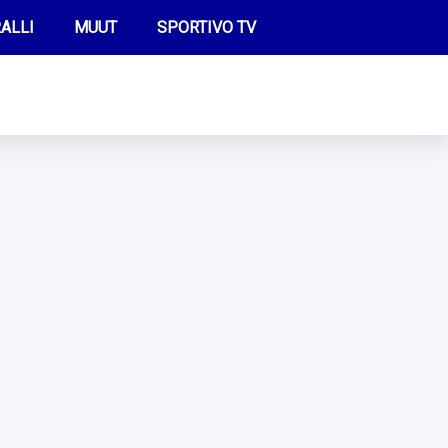
ALLI
MUUT
SPORTIVO TV
FUTIS
KAMPPAILU
OLYMPIALAISET