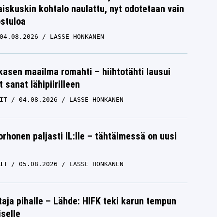
iskuskin kohtalo naulattu, nyt odotetaan vain
ostuloa
04.08.2026
LASSE HONKANEN
skasen maailma romahti – hiihtotähti lausui
 sanat lähipiirilleen
IT
04.08.2026
LASSE HONKANEN
orhonen paljasti IL:lle – tähtäimessä on uusi
IT
05.08.2026
LASSE HONKANEN
aja pihalle – Lähde: HIFK teki karun tempun
iselle