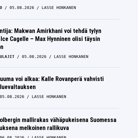
O
05.08.2026
LASSE HONKANEN
ntija: Makwan Amirkhani voi tehdä tylyn
Ice Cagelle – Max Hynninen olisi täysin
on
ULAJIT
05.08.2026
LASSE HONKANEN
uuma voi alkaa: Kalle Rovanperä vahvisti
luevaltauksen
05.08.2026
LASSE HONKANEN
Solbergin mallirakas vähäpukeisena Suomessa
uksena melkoinen rallikuva
06.08.2026
LASSE HONKANEN