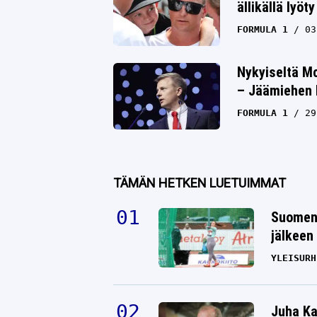
ällikällä lyöty
FORMULA 1
03
Nykyiseltä M
– Jäämiehen 
FORMULA 1
29
TÄMÄN HETKEN LUETUIMMAT
Suomen 
jälkeen 
YLEISURH
Juha Ka