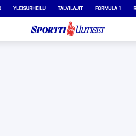
O
YLEISURHEILU
TALVILAJIT
FORMULA 1
R
WILMA HELTELÄ
IIVO NISKANEN
MUSTAFE MUUSE
KERTTU NISKANEN