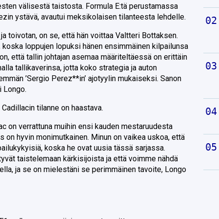
iesten välisestä taistosta. Formula E:tä perustamassa
rezin ystävä, avautui meksikolaisen tilanteesta lehdelle.
a toivotan, on se, että hän voittaa Valtteri Bottaksen.
ä, koska loppujen lopuksi hänen ensimmäinen kilpailunsa
on, että tallin johtajan asemaa määriteltäessä on erittäin
alla tallikaverinsa, jotta koko strategia ja auton
emmän ’Sergio Perez**in’ ajotyylin mukaiseksi. Sanon
i Longo.
 Cadillacin tilanne on haastava.
lac on verrattuna muihin ensi kauden mestaruudesta
uus on hyvin monimutkainen. Minun on vaikea uskoa, että
pailukykyisiä, koska he ovat uusia tässä sarjassa.
tyvät taistelemaan kärkisijoista ja että voimme nähdä
lla, ja se on mielestäni se perimmäinen tavoite, Longo