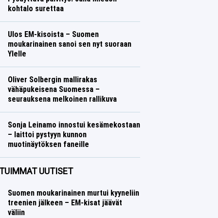
kohtalo surettaa
Talvilajit
Lasse Honkanen
Ulos EM-kisoista – Suomen
moukarinainen sanoi sen nyt suoraan
Ylelle
Yleisurheilu
Lasse Honkanen
Oliver Solbergin mallirakas
vähäpukeisena Suomessa –
seurauksena melkoinen rallikuva
Ralli
Lasse Honkanen
Sonja Leinamo innostui kesämekostaan
– laittoi pystyyn kunnon
muotinäytöksen faneille
Talvilajit
Lasse Honkanen
TUIMMAT UUTISET
Suomen moukarinainen murtui kyyneliin
treenien jälkeen – EM-kisat jäävät
väliin