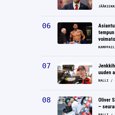
JÄÄKIEKK
Asiantu
tempun 
voimat
KAMPPAIL
Jenkkih
uuden a
RALLI
Oliver 
– seura
RALLI