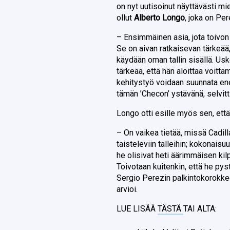
on nyt uutisoinut näyttävästi m
ollut
Alberto Longo
, joka on Pe
– Ensimmäinen asia, jota toivon j
Se on aivan ratkaisevan tärkeä
käydään oman tallin sisällä. Usk
tärkeää, että hän aloittaa voittam
kehitystyö voidaan suunnata en
tämän ’Checon’ ystävänä, selvitt
Longo otti esille myös sen, että
– On vaikea tietää, missä Cadil
taisteleviin talleihin; kokonais
he olisivat heti äärimmäisen kil
Toivotaan kuitenkin, että he pys
Sergio Perezin palkintokorokkee
arvioi.
LUE LISÄÄ
TÄSTÄ
TAI ALTA: