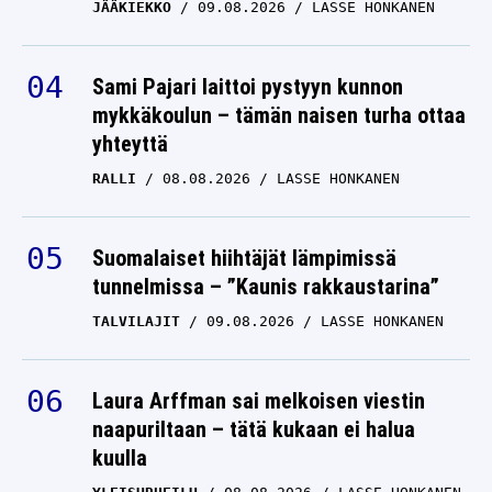
LASSE HONKANEN
JÄÄKIEKKO
09.08.2026
LASSE HONKANEN
Valtteri Bottas hyppäsi
Sami Pajari laittoi pystyyn kunnon
pois Cadillacin F1-
mykkäkoulun – tämän naisen turha ottaa
autosta – lausui viisi
yhteyttä
sanaa, jotka kertovat
kaiken
RALLI
08.08.2026
LASSE HONKANEN
SERGIO PEREZ
27.01.2026
LASSE HONKANEN
Suomalaiset hiihtäjät lämpimissä
tunnelmissa – ”Kaunis rakkaustarina”
TALVILAJIT
09.08.2026
LASSE HONKANEN
Laura Arffman sai melkoisen viestin
naapuriltaan – tätä kukaan ei halua
kuulla