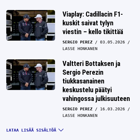
Viaplay: Cadillacin F1-
kuskit saivat tylyn
viestin – kello tikittää
SERGIO PEREZ
03.05.2026
LASSE HONKANEN
Valtteri Bottaksen ja
Sergio Perezin
tiukkasanainen
keskustelu päätyi
vahingossa julkisuuteen
SERGIO PEREZ
16.03.2026
LASSE HONKANEN
Valtteri Bottas hyssytteli
LATAA LISÄÄ SISÄLTÖÄ
– sitten F1-tallikaveri