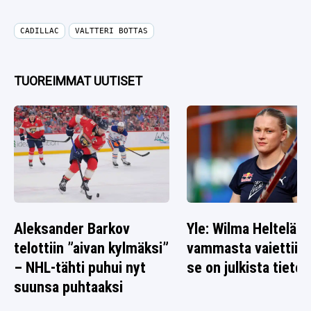
CADILLAC
VALTTERI BOTTAS
TUOREIMMAT UUTISET
Aleksander Barkov
Yle: Wilma Heltelän
telottiin ”aivan kylmäksi”
vammasta vaiettiin 
– NHL-tähti puhui nyt
se on julkista tietoa
suunsa puhtaaksi