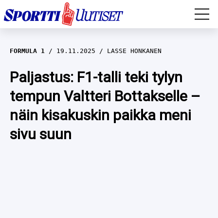
EM-YLEISURHEILU
FORMULA 1
19.11.2025
LASSE HONKANEN
JÄÄKIEKKO
Paljastus: F1-talli teki tylyn
tempun Valtteri Bottakselle –
YLEISURHEILU
näin kisakuskin paikka meni
TALVILAJIT
WILMA HELTELÄ
sivu suun
FORMULA 1
MUSTAFE MUUSE
IIVO NISKANEN
RALLI
KERTTU NISKANEN
MUUT