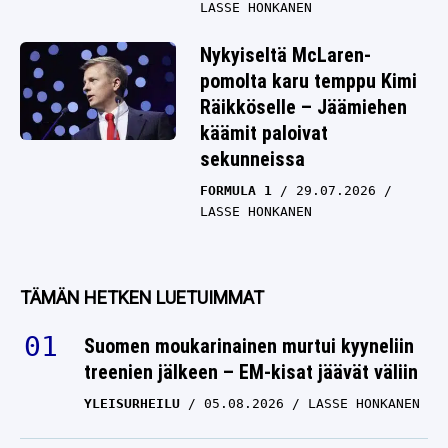
LASSE HONKANEN
Nykyiseltä McLaren-
pomolta karu temppu Kimi
Räikköselle – Jäämiehen
käämit paloivat
sekunneissa
FORMULA 1
29.07.2026
LASSE HONKANEN
TÄMÄN HETKEN LUETUIMMAT
Suomen moukarinainen murtui kyyneliin
treenien jälkeen – EM-kisat jäävät väliin
YLEISURHEILU
05.08.2026
LASSE HONKANEN