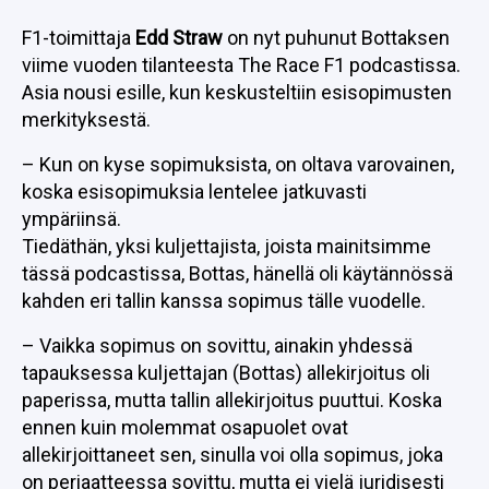
F1-toimittaja
Edd Straw
on nyt puhunut Bottaksen
viime vuoden tilanteesta The Race F1 podcastissa.
Asia nousi esille, kun keskusteltiin esisopimusten
merkityksestä.
– Kun on kyse sopimuksista, on oltava varovainen,
koska esisopimuksia lentelee jatkuvasti
ympäriinsä.
Tiedäthän, yksi kuljettajista, joista mainitsimme
tässä podcastissa, Bottas, hänellä oli käytännössä
kahden eri tallin kanssa sopimus tälle vuodelle.
– Vaikka sopimus on sovittu, ainakin yhdessä
tapauksessa kuljettajan (Bottas) allekirjoitus oli
paperissa, mutta tallin allekirjoitus puuttui. Koska
ennen kuin molemmat osapuolet ovat
allekirjoittaneet sen, sinulla voi olla sopimus, joka
on periaatteessa sovittu, mutta ei vielä juridisesti