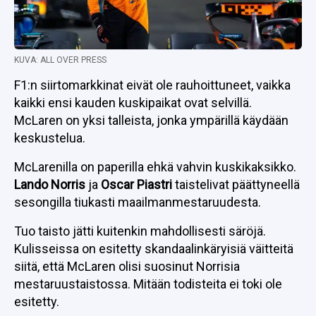
KUVA: ALL OVER PRESS
F1:n siirtomarkkinat eivät ole rauhoittuneet, vaikka
kaikki ensi kauden kuskipaikat ovat selvillä.
McLaren on yksi talleista, jonka ympärillä käydään
keskustelua.
McLarenilla on paperilla ehkä vahvin kuskikaksikko.
Lando Norris
ja
Oscar Piastri
taistelivat päättyneellä
sesongilla tiukasti maailmanmestaruudesta.
Tuo taisto jätti kuitenkin mahdollisesti säröjä.
Kulisseissa on esitetty skandaalinkäryisiä väitteitä
siitä, että McLaren olisi suosinut Norrisia
mestaruustaistossa. Mitään todisteita ei toki ole
esitetty.