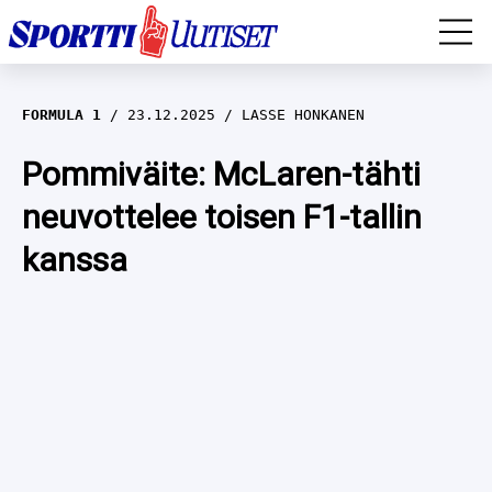
EM-YLEISURHEILU
FORMULA 1
23.12.2025
LASSE HONKANEN
JÄÄKIEKKO
Pommiväite: McLaren-tähti
neuvottelee toisen F1-tallin
YLEISURHEILU
kanssa
TALVILAJIT
WILMA HELTELÄ
FORMULA 1
MUSTAFE MUUSE
IIVO NISKANEN
RALLI
KERTTU NISKANEN
MUUT