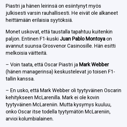
Piastri ja hänen leirinsä on esiintynyt myös
julkisesti varsin rauhallisesti. He eivät ole alkaneet
heittämään erilaisia syytöksiä.
Monet uskovat, että taustalla tapahtuu kuitenkin
paljon. Entinen F1-kuski
Juan Pablo Montoya
on
avannut suunsa Grosvenor Casinosille. Hän esitti
melkoisia väitteitä.
– Voin taata, että Oscar Piastri ja
Mark Webber
(hänen managerinsa) keskustelevat jo toisen F1-
tallin kanssa.
– En usko, että Mark Webber oli tyytyväinen Oscarin
kehitykseen McLarenilla. Mark ei ole kovin
tyytyväinen McLareniin. Mutta kysymys kuuluu,
onko Oscar itse todella tyytymätön McLareniin,
arvioi kolumbialainen.