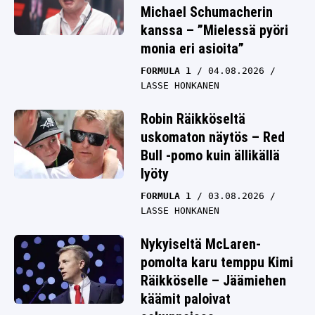
Michael Schumacherin
kanssa – ”Mielessä pyöri
monia eri asioita”
FORMULA 1
04.08.2026
LASSE HONKANEN
Robin Räikköseltä
uskomaton näytös – Red
Bull -pomo kuin ällikällä
lyöty
FORMULA 1
03.08.2026
LASSE HONKANEN
Nykyiseltä McLaren-
pomolta karu temppu Kimi
Räikköselle – Jäämiehen
käämit paloivat