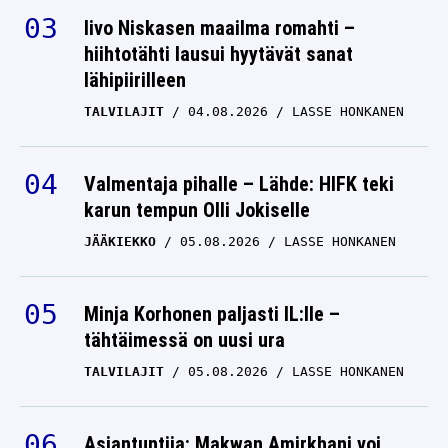
Iivo Niskasen maailma romahti –
hiihtotähti lausui hyytävät sanat
lähipiirilleen
TALVILAJIT
04.08.2026
LASSE HONKANEN
Valmentaja pihalle – Lähde: HIFK teki
karun tempun Olli Jokiselle
JÄÄKIEKKO
05.08.2026
LASSE HONKANEN
Minja Korhonen paljasti IL:lle –
tähtäimessä on uusi ura
TALVILAJIT
05.08.2026
LASSE HONKANEN
Asiantuntija: Makwan Amirkhani voi