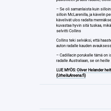
– Se oli samanlaista kuin silloi
silloin McLarenilla, ja kävelin p
kävelivät ulos radalta mennäksee
kuvastaa hyvin sitä tuskaa, mikä
selvitti Collins
Collins teki selväksi, että haast
auton radalle kauden avauksess
– Cadillacin porukalle tämä on i
radalle Australiaan, se on heille 
LUE MYÖS:
Oliver Helander heit
(UrheiluAreena.fi)