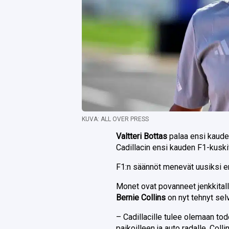
KUVA: ALL OVER PRESS
Valtteri Bottas
palaa ensi kaude
Cadillacin ensi kauden F1-kuski
F1:n säännöt menevät uusiksi en
Monet ovat povanneet jenkkitall
Bernie Collins
on nyt tehnyt sel
– Cadillacille tulee olemaan tod
paikoilleen ja auto radalle, Col