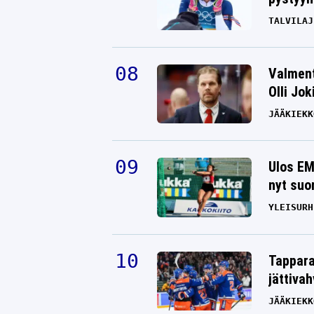
TALVILAJ
Valment
Olli Jok
JÄÄKIEKK
Ulos EM
nyt suo
YLEISURH
Tappara
jättiva
JÄÄKIEKK