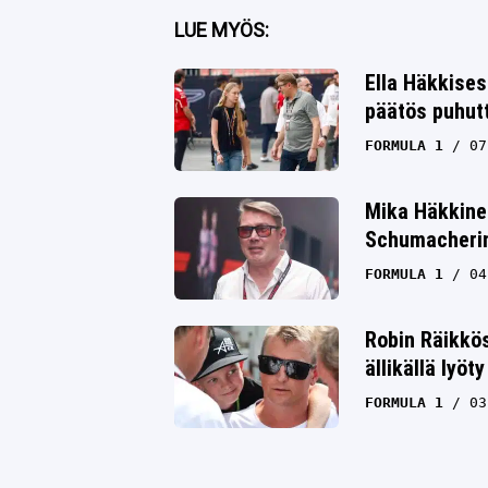
Facebook
LUE MYÖS:
Twitter
Ella Häkkises
päätös puhut
Whatsapp
FORMULA 1
07
Mika Häkkine
Schumacherin 
FORMULA 1
04
Robin Räikkö
ällikällä lyöty
FORMULA 1
03