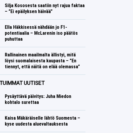
Silja Kososesta saatiin nyt rajua faktaa
– ”Ei epäilyksen häivää”
Yleisurheilu
Lasse Honkanen
Ella Häkkisessä nähdään jo F1-
potentiaalia – McLarenin iso päätös
puhuttaa
Formula 1
Lasse Honkanen
Rallinainen maailmalta ällistyi, mitä
löysi suomalaisesta kaupasta – ”En
tiennyt, että näitä on elää olemassa”
Ralli
Lasse Honkanen
TUIMMAT UUTISET
Pysäyttävä päivitys: Juha Miedon
kohtalo surettaa
Kaisa Mäkäräiselle lähtö Suomesta –
kyse uudesta aluevaltauksesta