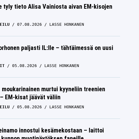
e tyly tieto Alisa Vainiosta aivan EM-kisojen
EILU
07.08.2026
LASSE HONKANEN
orhonen paljasti IL:lle – tähtäimessä on uusi
IT
05.08.2026
LASSE HONKANEN
moukarinainen murtui kyyneliin treenien
– EM-kisat jäävät väliin
EILU
05.08.2026
LASSE HONKANEN
einamo innostui kesämekostaan – laittoi
 kunnon muotinäytöksen faneille