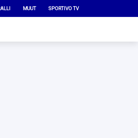
ALLI
MUUT
SPORTIVO TV
FUTIS
KAMPPAILU
OLYMPIALAISET