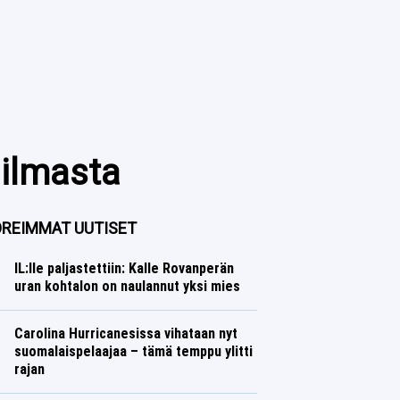
ailmasta
REIMMAT UUTISET
IL:lle paljastettiin: Kalle Rovanperän
uran kohtalon on naulannut yksi mies
Ralli
Lasse Honkanen
Carolina Hurricanesissa vihataan nyt
suomalaispelaajaa – tämä temppu ylitti
rajan
Jääkiekko
Lasse Honkanen