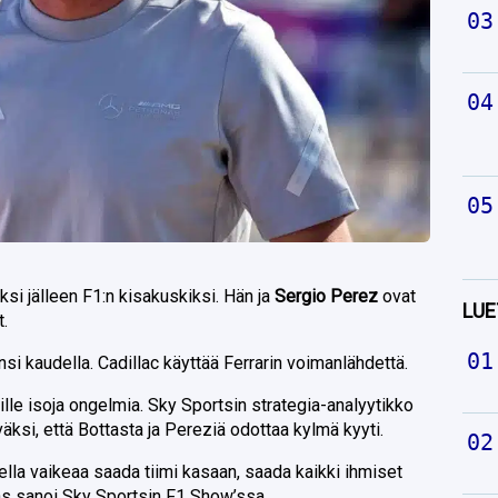
ksi jälleen F1:n kisakuskiksi. Hän ja
Sergio Perez
ovat
LUE
t.
si kaudella. Cadillac käyttää Ferrarin voimanlähdettä.
ille isoja ongelmia. Sky Sportsin strategia-analyytikko
väksi, että Bottasta ja Pereziä odottaa kylmä kyyti.
ella vaikeaa saada tiimi kasaan, saada kaikki ihmiset
lins sanoi Sky Sportsin F1 Show’ssa.