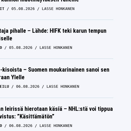
IT
05.08.2026
LASSE HONKANEN
aja pihalle – Lähde: HIFK teki karun tempun
iselle
O
05.08.2026
LASSE HONKANEN
-kisoista – Suomen moukarinainen sanoi sen
raan Ylelle
EILU
06.08.2026
LASSE HONKANEN
n leirissä hierotaan käsiä – NHL:stä voi tippua
hvistus: ”Käsittämätön”
O
06.08.2026
LASSE HONKANEN