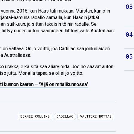
n vuonna 2016, kun Haas tuli mukaan. Muistan, kun olin
erjantai-aamuna radalle samalla, kun Haasin jätkät
n suihkuun, ja sitten takaisin töihin radalle. Se
 liittyy uuden auton saamiseen lähtöviivalle Australiaan,
e on valtava. On jo voitto, jos Cadillac saa jonkinlaisen
a Australiassa.
so urakka, eikä sitä saa aliarvioida. Jos he saavat auton
iso juttu. Monella tapaa se olisi jo voitto.
ti kunnon kaaren – ”Äijä on mitalikunnossa”
BERNIE COLLINS
CADILLAC
VALTTERI BOTTAS