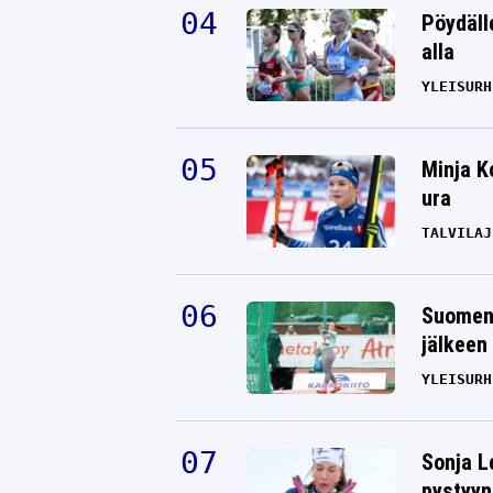
Pöydäll
alla
YLEISURH
Minja K
ura
TALVILAJ
Suomen 
jälkeen 
YLEISURH
Sonja L
pystyyn