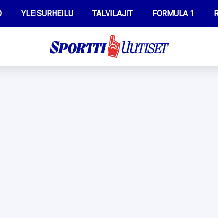
O
YLEISURHEILU
TALVILAJIT
FORMULA 1
R
WILMA HELTELÄ
IIVO NISKANEN
MUSTAFE MUUSE
KERTTU NISKANEN