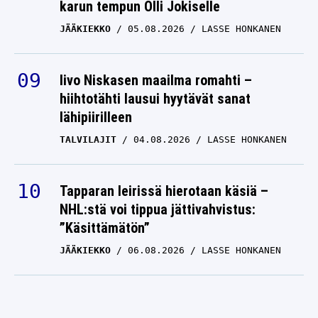
karun tempun Olli Jokiselle
JÄÄKIEKKO
05.08.2026
LASSE HONKANEN
Iivo Niskasen maailma romahti –
hiihtotähti lausui hyytävät sanat
lähipiirilleen
TALVILAJIT
04.08.2026
LASSE HONKANEN
Tapparan leirissä hierotaan käsiä –
NHL:stä voi tippua jättivahvistus:
”Käsittämätön”
JÄÄKIEKKO
06.08.2026
LASSE HONKANEN