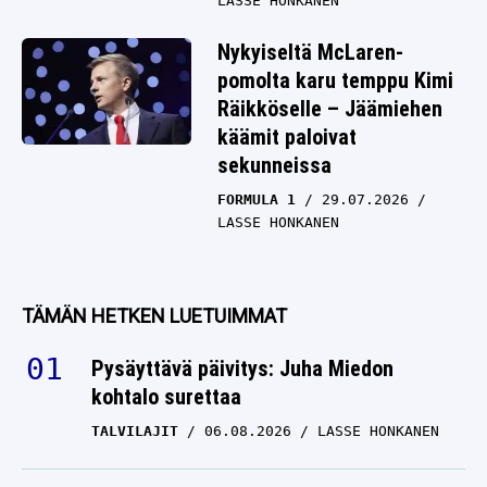
LASSE HONKANEN
Nykyiseltä McLaren-
pomolta karu temppu Kimi
Räikköselle – Jäämiehen
käämit paloivat
sekunneissa
FORMULA 1
29.07.2026
LASSE HONKANEN
TÄMÄN HETKEN LUETUIMMAT
Pysäyttävä päivitys: Juha Miedon
kohtalo surettaa
TALVILAJIT
06.08.2026
LASSE HONKANEN