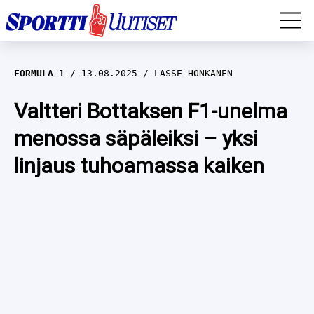
EM-YLEISURHEILU
FORMULA 1
13.08.2025
LASSE HONKANEN
JÄÄKIEKKO
Valtteri Bottaksen F1-unelma
menossa säpäleiksi – yksi
YLEISURHEILU
linjaus tuhoamassa kaiken
TALVILAJIT
WILMA HELTELÄ
FORMULA 1
MUSTAFE MUUSE
IIVO NISKANEN
RALLI
KERTTU NISKANEN
MUUT