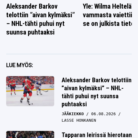
Aleksander Barkov
Yle: Wilma Heltelän
telottiin ”aivan kylmäksi”
vammasta vaiettiin 
– NHL-tähti puhui nyt
se on julkista tietoa
suunsa puhtaaksi
LUE MYÖS:
Aleksander Barkov telottiin
”aivan kylmäksi” – NHL-
tähti puhui nyt suunsa
puhtaaksi
JÄÄKIEKKO
06.08.2026
LASSE HONKANEN
Tapparan leirissä hierotaan