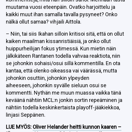
muutama vuosi eteenpäin. Ovatko harjoittelu ja
kaikki muut ihan samalla tavalla pysyneet? Onko
nälkä ollut samaa? vihjaili Aittola.
– Niin, tai siis Ikahan silloin kritisoi sitä, että on ollut
kaiken maailman kissanristiäisiä, ja onko ollut
huippurheilijan fokus ytimessä. Kun mietin näin
jälkikäteen Rantanen todella vahvaa reaktiota, niin
se johonkin sohaisi/osui sillä kommentilla. En ota
kantaa, että olenko oikeassa vai väärässä, mutta
johonkin osuttiin, johonkin ylpeyden
aiheeseen, johonkin syvälle sieluun osui se
kommentti. Nythän me muun muassa vaikka tänä
keväänä nähtiin MCL:n jonkin sortin repeäminen ja
nähtiin todella keskinkertaista playoff-jääkiekkoa,
linjasi Seppänen.
LUE MYÖS:
Oliver Helander heitti kunnon kaaren –