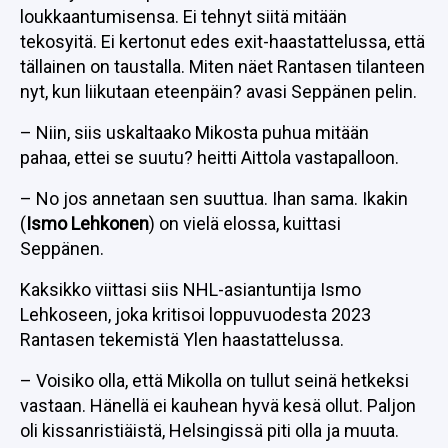
loukkaantumisensa. Ei tehnyt siitä mitään
tekosyitä. Ei kertonut edes exit-haastattelussa, että
tällainen on taustalla. Miten näet Rantasen tilanteen
nyt, kun liikutaan eteenpäin? avasi Seppänen pelin.
– Niin, siis uskaltaako Mikosta puhua mitään
pahaa, ettei se suutu? heitti Aittola vastapalloon.
– No jos annetaan sen suuttua. Ihan sama. Ikakin
(
Ismo Lehkonen
) on vielä elossa, kuittasi
Seppänen.
Kaksikko viittasi siis NHL-asiantuntija Ismo
Lehkoseen, joka kritisoi loppuvuodesta 2023
Rantasen tekemistä Ylen haastattelussa.
– Voisiko olla, että Mikolla on tullut seinä hetkeksi
vastaan. Hänellä ei kauhean hyvä kesä ollut. Paljon
oli kissanristiäistä, Helsingissä piti olla ja muuta.