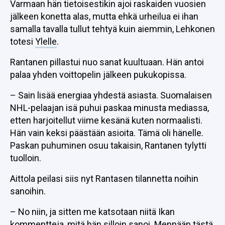
Varmaan hän tietoisestikin ajoi raskaiden vuosien
jälkeen konetta alas, mutta ehkä urheilua ei ihan
samalla tavalla tullut tehtyä kuin aiemmin, Lehkonen
totesi
Ylelle
.
Rantanen pillastui nuo sanat kuultuaan. Hän antoi
palaa yhden voittopelin jälkeen pukukopissa.
– Sain lisää energiaa yhdestä asiasta. Suomalaisen
NHL-pelaajan isä puhui paskaa minusta mediassa,
etten harjoitellut viime kesänä kuten normaalisti.
Hän vain keksi päästään asioita. Tämä oli hänelle.
Paskan puhuminen osuu takaisin, Rantanen tylytti
tuolloin.
Aittola peilasi siis nyt Rantasen tilannetta noihin
sanoihin.
– No niin, ja sitten me katsotaan niitä Ikan
kommentteja, mitä hän silloin sanoi. Mennään tästä