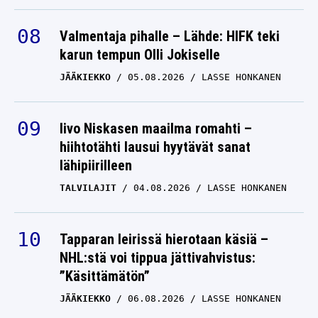
Valmentaja pihalle – Lähde: HIFK teki
karun tempun Olli Jokiselle
JÄÄKIEKKO
05.08.2026
LASSE HONKANEN
Iivo Niskasen maailma romahti –
hiihtotähti lausui hyytävät sanat
lähipiirilleen
TALVILAJIT
04.08.2026
LASSE HONKANEN
Tapparan leirissä hierotaan käsiä –
NHL:stä voi tippua jättivahvistus:
”Käsittämätön”
JÄÄKIEKKO
06.08.2026
LASSE HONKANEN