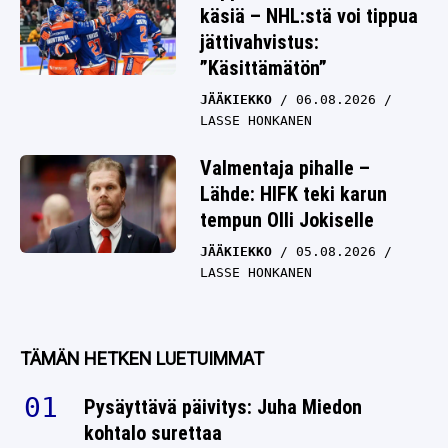
käsiä – NHL:stä voi tippua
jättivahvistus:
”Käsittämätön”
JÄÄKIEKKO
06.08.2026
LASSE HONKANEN
Valmentaja pihalle –
Lähde: HIFK teki karun
tempun Olli Jokiselle
JÄÄKIEKKO
05.08.2026
LASSE HONKANEN
TÄMÄN HETKEN LUETUIMMAT
Pysäyttävä päivitys: Juha Miedon
kohtalo surettaa