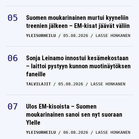
Suomen moukarinainen murtui kyyneliin
treenien jälkeen – EM-kisat jäävät väliin
YLEISURHEILU
05.08.2026
LASSE HONKANEN
Sonja Leinamo innostui kesämekostaan
– laittoi pystyyn kunnon muotinäytöksen
faneille
TALVILAJIT
05.08.2026
LASSE HONKANEN
Ulos EM-kisoista – Suomen
moukarinainen sanoi sen nyt suoraan
Ylelle
YLEISURHEILU
06.08.2026
LASSE HONKANEN