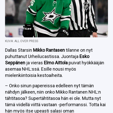
KUVA: ALL OVER PRESS
Dallas Starsin
Mikko Rantasen
tilanne on nyt
puhuttanut Urheilucastissa. Juontaja
Esko
Seppänen
ja vieras
Elmo Aittola
puivat hyökkääjän
asemaa NHL:ssä. Esille nousi myös
mielenkiintoisia kestoaiheita.
– Onko sinun papereissa edelleen nyt tämän
nähdyn jälkeen, niin onko Mikko Rantanen NHL:n
tähtitasoa? Supertähtitasoa hän ei ole. Mutta nyt
tämä viidellä viittä vastaan -performanssi. Totta kai
hän myös itse upeasti salasi oman