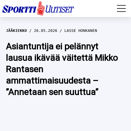
EM-YLEISURHEILU
JÄÄKIEKKO
26.05.2026
LASSE HONKANEN
JÄÄKIEKKO
Asiantuntija ei pelännyt
lausua ikävää väitettä Mikko
YLEISURHEILU
Rantasen
TALVILAJIT
WILMA HELTELÄ
ammattimaisuudesta –
FORMULA 1
MUSTAFE MUUSE
IIVO NISKANEN
”Annetaan sen suuttua”
RALLI
KERTTU NISKANEN
MUUT